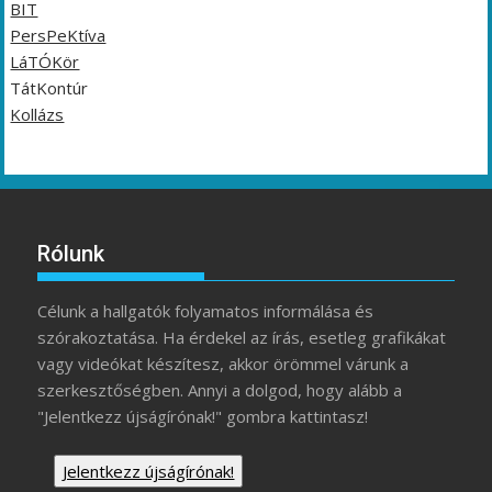
BIT
PersPeKtíva
LáTÓKör
TátKontúr
Kollázs
Rólunk
Célunk a hallgatók folyamatos informálása és
szórakoztatása. Ha érdekel az írás, esetleg grafikákat
vagy videókat készítesz, akkor örömmel várunk a
szerkesztőségben. Annyi a dolgod, hogy alább a
"Jelentkezz újságírónak!" gombra kattintasz!
Jelentkezz újságírónak!