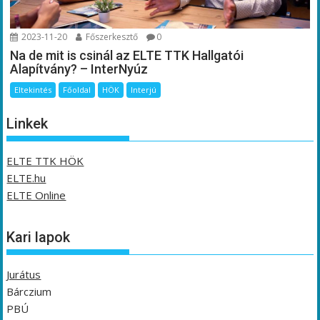
2023-11-20
Főszerkesztő
0
Na de mit is csinál az ELTE TTK Hallgatói
Alapítvány? – InterNyúz
Eltekintés
Főoldal
HÖK
Interjú
Linkek
ELTE TTK HÖK
ELTE.hu
ELTE Online
Kari lapok
Jurátus
Bárczium
PBÚ