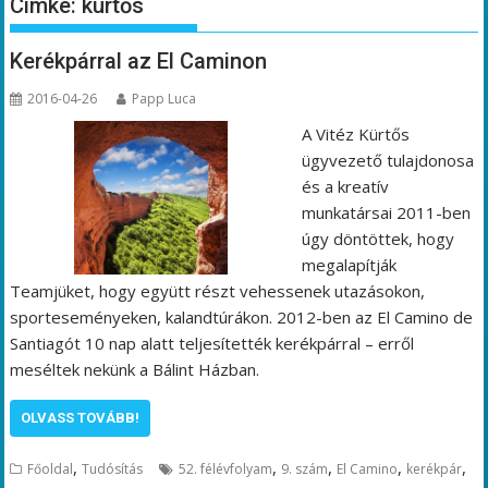
Címke:
kürtős
Kerékpárral az El Caminon
2016-04-26
Papp Luca
A Vitéz Kürtős
ügyvezető tulajdonosa
és a kreatív
munkatársai 2011-ben
úgy döntöttek, hogy
megalapítják
Teamjüket, hogy együtt részt vehessenek utazásokon,
sporteseményeken, kalandtúrákon. 2012-ben az El Camino de
Santiagót 10 nap alatt teljesítették kerékpárral – erről
meséltek nekünk a Bálint Házban.
OLVASS TOVÁBB!
,
,
,
,
,
Főoldal
Tudósítás
52. félévfolyam
9. szám
El Camino
kerékpár