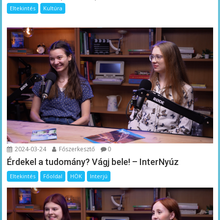
Eltekintés
Kultúra
2024-03-24
Főszerkesztő
0
Érdekel a tudomány? Vágj bele! – InterNyúz
Eltekintés
Főoldal
HÖK
Interjú