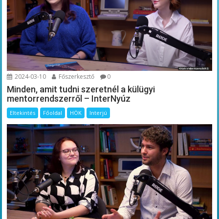
2024-03-10
Főszerkesztő
0
Minden, amit tudni szeretnél a külügyi
mentorrendszerről – InterNyúz
Eltekintés
Főoldal
HÖK
Interjú