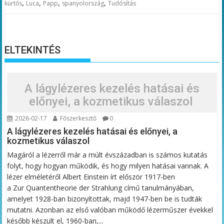
,
,
,
,
kürtős
Luca
Papp
spanyolország
Tudósítás
ELTEKINTÉS
A lágylézeres kezelés hatásai és
előnyei, a kozmetikus válaszol
2026-02-17
Főszerkesztő
0
A lágylézeres kezelés hatásai és előnyei, a
kozmetikus válaszol
Magáról a lézerről már a múlt évszázadban is számos kutatás
folyt, hogy hogyan működik, és hogy milyen hatásai vannak. A
lézer elméletéről Albert Einstein írt először 1917-ben
a Zur Quantentheorie der Strahlung című tanulmányában,
amelyet 1928-ban bizonyítottak, majd 1947-ben be is tudták
mutatni. Azonban az első valóban működő lézerműszer évekkel
később készült el, 1960-ban,...