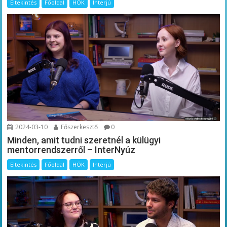
Eltekintés
Főoldal
HÖK
Interjú
2024-03-10
Főszerkesztő
0
Minden, amit tudni szeretnél a külügyi
mentorrendszerről – InterNyúz
Eltekintés
Főoldal
HÖK
Interjú