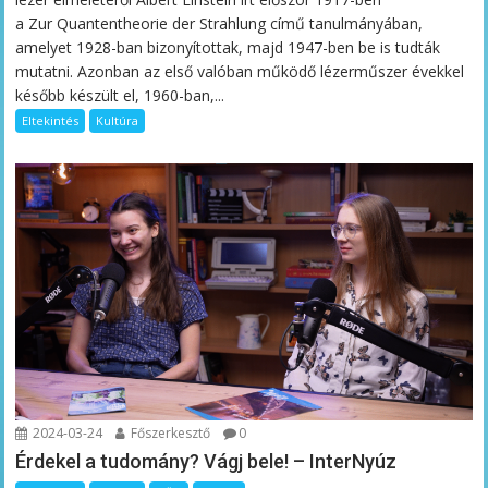
a Zur Quantentheorie der Strahlung című tanulmányában,
amelyet 1928-ban bizonyítottak, majd 1947-ben be is tudták
mutatni. Azonban az első valóban működő lézerműszer évekkel
később készült el, 1960-ban,...
Eltekintés
Kultúra
2024-03-24
Főszerkesztő
0
Érdekel a tudomány? Vágj bele! – InterNyúz