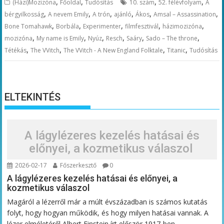
,
,
,
,
(Házi)Mozizóna
Főoldal
Tudósítás
10. szám
52. félévfolyam
A
,
,
,
,
,
,
bérgyilkosság
A nevem Emily
A trón
ajánló
Ákos
Amsal – Assassination
,
,
,
,
,
Bone Tomahawk
Borbála
Experimenter
filmfesztivál
házimozizóna
,
,
,
,
,
,
mozizóna
My name is Emily
Nyúz
Resch
Saáry
Sado – The throne
,
,
,
,
Tétékás
The VVitch
The VVitch - A New England Folktale
Titanic
Tudósítás
ELTEKINTÉS
A lágylézeres kezelés hatásai és
előnyei, a kozmetikus válaszol
2026-02-17
Főszerkesztő
0
A lágylézeres kezelés hatásai és előnyei, a
kozmetikus válaszol
Magáról a lézerről már a múlt évszázadban is számos kutatás
folyt, hogy hogyan működik, és hogy milyen hatásai vannak. A
lézer elméletéről Albert Einstein írt először 1917-ben