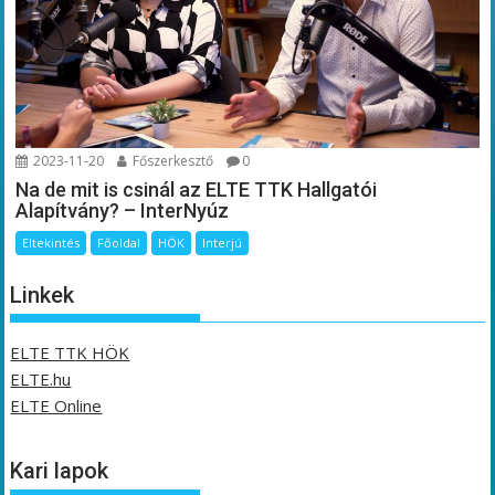
2023-11-20
Főszerkesztő
0
Na de mit is csinál az ELTE TTK Hallgatói
Alapítvány? – InterNyúz
Eltekintés
Főoldal
HÖK
Interjú
Linkek
ELTE TTK HÖK
ELTE.hu
ELTE Online
Kari lapok