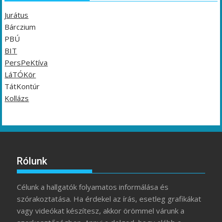
Jurátus
Bárczium
PBÚ
BIT
PersPeKtíva
LáTÓKör
TátKontúr
Kollázs
Rólunk
Célunk a hallgatók folyamatos informálása és
szórakoztatása. Ha érdekel az írás, esetleg grafikákat
vagy videókat készítesz, akkor örömmel várunk a