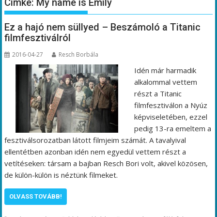
Címke:
My name is Emily
Ez a hajó nem süllyed – Beszámoló a Titanic
filmfesztiválról
2016-04-27
Resch Borbála
Idén már harmadik
alkalommal vettem
részt a Titanic
filmfesztiválon a Nyúz
képviseletében, ezzel
pedig 13-ra emeltem a
fesztiválsorozatban látott filmjeim számát. A tavalyival
ellentétben azonban idén nem egyedül vettem részt a
vetítéseken: társam a bajban Resch Bori volt, akivel közösen,
de külön-külön is néztünk filmeket.
OLVASS TOVÁBB!