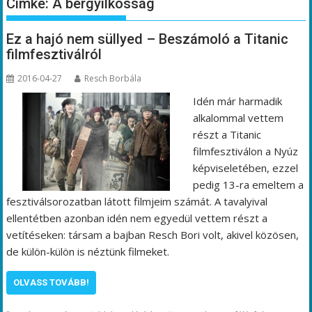
Címke:
A bérgyilkosság
Ez a hajó nem süllyed – Beszámoló a Titanic
filmfesztiválról
2016-04-27
Resch Borbála
Idén már harmadik
alkalommal vettem
részt a Titanic
filmfesztiválon a Nyúz
képviseletében, ezzel
pedig 13-ra emeltem a
fesztiválsorozatban látott filmjeim számát. A tavalyival
ellentétben azonban idén nem egyedül vettem részt a
vetítéseken: társam a bajban Resch Bori volt, akivel közösen,
de külön-külön is néztünk filmeket.
OLVASS TOVÁBB!