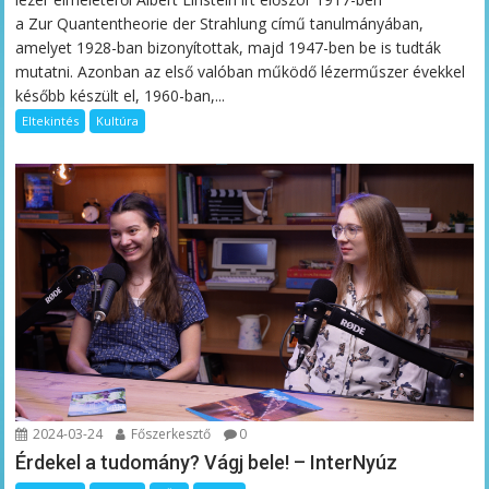
a Zur Quantentheorie der Strahlung című tanulmányában,
amelyet 1928-ban bizonyítottak, majd 1947-ben be is tudták
mutatni. Azonban az első valóban működő lézerműszer évekkel
később készült el, 1960-ban,...
Eltekintés
Kultúra
2024-03-24
Főszerkesztő
0
Érdekel a tudomány? Vágj bele! – InterNyúz