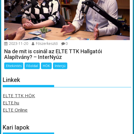
2023-11-20
Főszerkesztő
0
Na de mit is csinál az ELTE TTK Hallgatói
Alapítvány? – InterNyúz
Eltekintés
Főoldal
HÖK
Interjú
Linkek
ELTE TTK HÖK
ELTE.hu
ELTE Online
Kari lapok