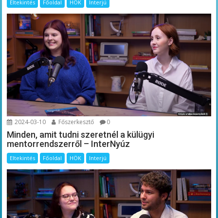
Eltekintés
Főoldal
HÖK
Interjú
2024-03-10
Főszerkesztő
0
Minden, amit tudni szeretnél a külügyi
mentorrendszerről – InterNyúz
Eltekintés
Főoldal
HÖK
Interjú