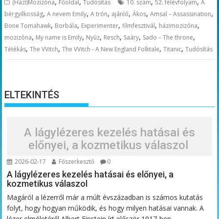
,
,
,
,
(Házi)Mozizóna
Főoldal
Tudósítás
10. szám
52. félévfolyam
A
,
,
,
,
,
,
bérgyilkosság
A nevem Emily
A trón
ajánló
Ákos
Amsal – Assassination
,
,
,
,
,
Bone Tomahawk
Borbála
Experimenter
filmfesztivál
házimozizóna
,
,
,
,
,
,
mozizóna
My name is Emily
Nyúz
Resch
Saáry
Sado – The throne
,
,
,
,
Tétékás
The VVitch
The VVitch - A New England Folktale
Titanic
Tudósítás
ELTEKINTÉS
A lágylézeres kezelés hatásai és
előnyei, a kozmetikus válaszol
2026-02-17
Főszerkesztő
0
A lágylézeres kezelés hatásai és előnyei, a
kozmetikus válaszol
Magáról a lézerről már a múlt évszázadban is számos kutatás
folyt, hogy hogyan működik, és hogy milyen hatásai vannak. A
lézer elméletéről Albert Einstein írt először 1917-ben