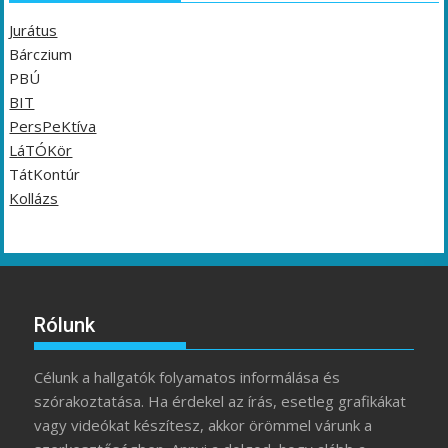
Jurátus
Bárczium
PBÚ
BIT
PersPeKtíva
LáTÓKör
TátKontúr
Kollázs
Rólunk
Célunk a hallgatók folyamatos informálása és
szórakoztatása. Ha érdekel az írás, esetleg grafikákat
vagy videókat készítesz, akkor örömmel várunk a