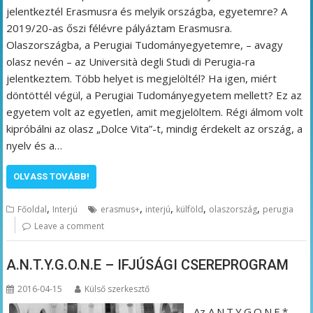
jelentkeztél Erasmusra és melyik országba, egyetemre? A
2019/20-as őszi félévre pályáztam Erasmusra.
Olaszországba, a Perugiai Tudományegyetemre, – avagy
olasz nevén – az Università degli Studi di Perugia-ra
jelentkeztem. Több helyet is megjelöltél? Ha igen, miért
döntöttél végül, a Perugiai Tudományegyetem mellett? Ez az
egyetem volt az egyetlen, amit megjelöltem. Régi álmom volt
kipróbálni az olasz „Dolce Vita”-t, mindig érdekelt az ország, a
nyelv és a…
OLVASS TOVÁBB!
,
,
,
,
,
Főoldal
Interjú
erasmus+
interjú
külföld
olaszország
perugia
Leave a comment
A.N.T.Y.G.O.N.E – IFJÚSÁGI CSEREPROGRAM
2016-04-15
Külső szerkesztő
Az A.N.T.Y.G.O.N.E.*