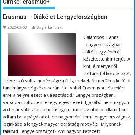
Címke:
erasmus+
Erasmus – Diákélet Lengyelországban
2020-03-03
Boglárka Füleki
Galambos Hanna
Lengyelországban
töltött egy évéről
készítettünk interjút. A
kinti élményeiről
tettünk fel kérdéseket,
illetve szó volt a nehézségekről is, melyek felmerültek külföldi
tanulmányai végzése során. Hol voltál Erasmuson, és miért
erre a helyre esett a választásod? Lengyelországban,
Varsóban töltöttem el egy egész évet. Igazából nem nagyon
volt már választási lehetőségem, mert az utolsó pillanatban
adtam be a pályázatot, de nagyon örültem Lengyelországnak,
leginkább a lengyel-magyar barátság motivált. Milyennek
találtad Lengyelországot? Ami nagyon tetszett