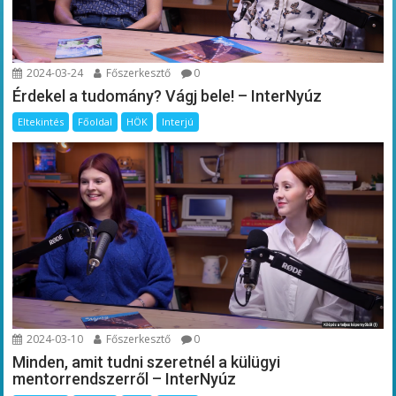
2024-03-24
Főszerkesztő
0
Érdekel a tudomány? Vágj bele! – InterNyúz
Eltekintés
Főoldal
HÖK
Interjú
2024-03-10
Főszerkesztő
0
Minden, amit tudni szeretnél a külügyi
mentorrendszerről – InterNyúz