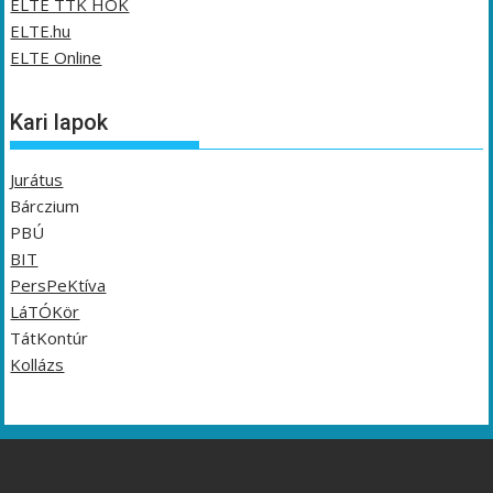
ELTE TTK HÖK
ELTE.hu
ELTE Online
Kari lapok
Jurátus
Bárczium
PBÚ
BIT
PersPeKtíva
LáTÓKör
TátKontúr
Kollázs