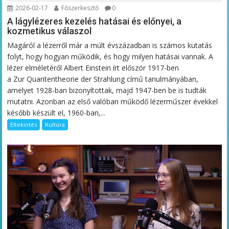
2026-02-17
Főszerkesztő
0
A lágylézeres kezelés hatásai és előnyei, a
kozmetikus válaszol
Magáról a lézerről már a múlt évszázadban is számos kutatás
folyt, hogy hogyan működik, és hogy milyen hatásai vannak. A
lézer elméletéről Albert Einstein írt először 1917-ben
a Zur Quantentheorie der Strahlung című tanulmányában,
amelyet 1928-ban bizonyítottak, majd 1947-ben be is tudták
mutatni. Azonban az első valóban működő lézerműszer évekkel
később készült el, 1960-ban,...
Eltekintés
Kultúra