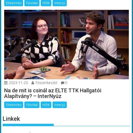
Eltekintés
Főoldal
HÖK
Interjú
2023-11-20
Főszerkesztő
0
Na de mit is csinál az ELTE TTK Hallgatói
Alapítvány? – InterNyúz
Eltekintés
Főoldal
HÖK
Interjú
Linkek