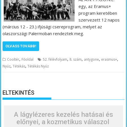
egy, az Eramus+
program keretében
szervezett 12 napos
(március 12 ­- 23.) ifjúsági csereprogram, melyet az
olaszországi Palermoban rendeztek meg.
OLVASS TOVÁBB!
,
,
,
,
,
Cooltér
Főoldal
52. félévfolyam
8. szám
antygone
erasmus+
,
,
Nyúz
Tétékás
Tétékás Nyúz
ELTEKINTÉS
A lágylézeres kezelés hatásai és
előnyei, a kozmetikus válaszol