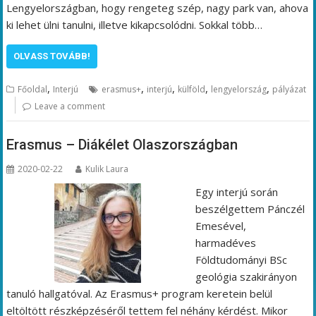
Lengyelországban, hogy rengeteg szép, nagy park van, ahova
ki lehet ülni tanulni, illetve kikapcsolódni. Sokkal több…
OLVASS TOVÁBB!
,
,
,
,
,
Főoldal
Interjú
erasmus+
interjú
külföld
lengyelország
pályázat
Leave a comment
Erasmus – Diákélet Olaszországban
2020-02-22
Kulik Laura
Egy interjú során
beszélgettem Pánczél
Emesével,
harmadéves
Földtudományi BSc
geológia szakirányon
tanuló hallgatóval. Az Erasmus+ program keretein belül
eltöltött részképzéséről tettem fel néhány kérdést. Mikor