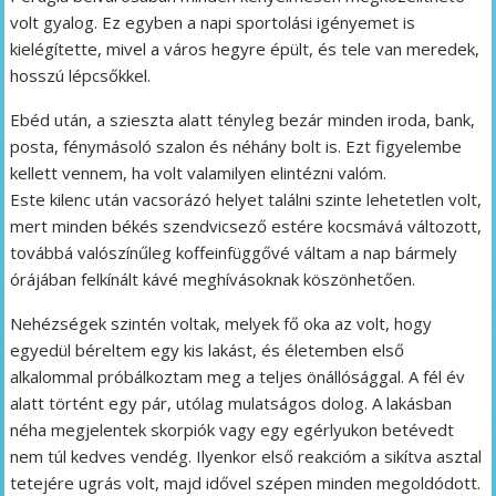
volt gyalog. Ez egyben a napi sportolási igényemet is
kielégítette, mivel a város hegyre épült, és tele van meredek,
hosszú lépcsőkkel.
Ebéd után, a szieszta alatt tényleg bezár minden iroda, bank,
posta, fénymásoló szalon és néhány bolt is. Ezt figyelembe
kellett vennem, ha volt valamilyen elintézni valóm.
Este kilenc után vacsorázó helyet találni szinte lehetetlen volt,
mert minden békés szendvicsező estére kocsmává változott,
továbbá valószínűleg koffeinfüggővé váltam a nap bármely
órájában felkínált kávé meghívásoknak köszönhetően.
Nehézségek szintén voltak, melyek fő oka az volt, hogy
egyedül béreltem egy kis lakást, és életemben első
alkalommal próbálkoztam meg a teljes önállósággal. A fél év
alatt történt egy pár, utólag mulatságos dolog. A lakásban
néha megjelentek skorpiók vagy egy egérlyukon betévedt
nem túl kedves vendég. Ilyenkor első reakcióm a sikítva asztal
tetejére ugrás volt, majd idővel szépen minden megoldódott.