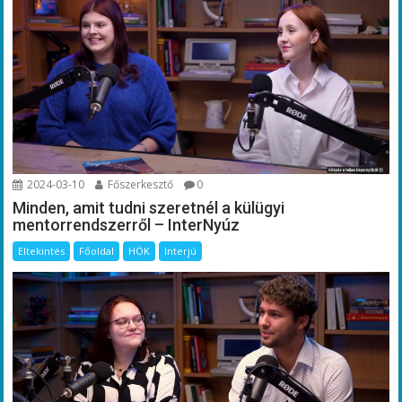
2024-03-10
Főszerkesztő
0
Minden, amit tudni szeretnél a külügyi
mentorrendszerről – InterNyúz
Eltekintés
Főoldal
HÖK
Interjú