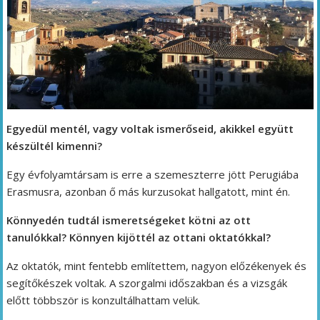
Egyedül mentél, vagy voltak ismerőseid, akikkel együtt
készültél kimenni?
Egy évfolyamtársam is erre a szemeszterre jött Perugiába
Erasmusra, azonban ő más kurzusokat hallgatott, mint én.
Könnyedén tudtál ismeretségeket kötni az ott
tanulókkal? Könnyen kijöttél az ottani oktatókkal?
Az oktatók, mint fentebb említettem, nagyon előzékenyek és
segítőkészek voltak. A szorgalmi időszakban és a vizsgák
előtt többször is konzultálhattam velük.