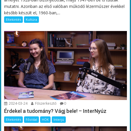
mutatni. Azonban az első valóban működő lézerműszer évekkel
később készült el, 1960-ban,...
Eltekintés
Kultúra
2024-03-24
Főszerkesztő
0
Érdekel a tudomány? Vágj bele! – InterNyúz
Eltekintés
Főoldal
HÖK
Interjú