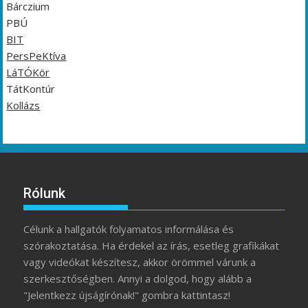
Bárczium
PBÚ
BIT
PersPeKtíva
LáTÓKör
TátKontúr
Kollázs
Rólunk
Célunk a hallgatók folyamatos informálása és
szórakoztatása. Ha érdekel az írás, esetleg grafikákat
vagy videókat készítesz, akkor örömmel várunk a
szerkesztőségben. Annyi a dolgod, hogy alább a
"Jelentkezz újságírónak!" gombra kattintasz!