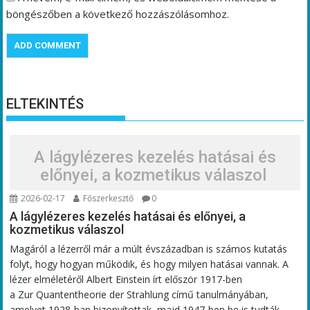
böngészőben a következő hozzászólásomhoz.
ELTEKINTÉS
A lágylézeres kezelés hatásai és
előnyei, a kozmetikus válaszol
2026-02-17
Főszerkesztő
0
A lágylézeres kezelés hatásai és előnyei, a
kozmetikus válaszol
Magáról a lézerről már a múlt évszázadban is számos kutatás
folyt, hogy hogyan működik, és hogy milyen hatásai vannak. A
lézer elméletéről Albert Einstein írt először 1917-ben
a Zur Quantentheorie der Strahlung című tanulmányában,
amelyet 1928-ban bizonyítottak, majd 1947-ben be is tudták