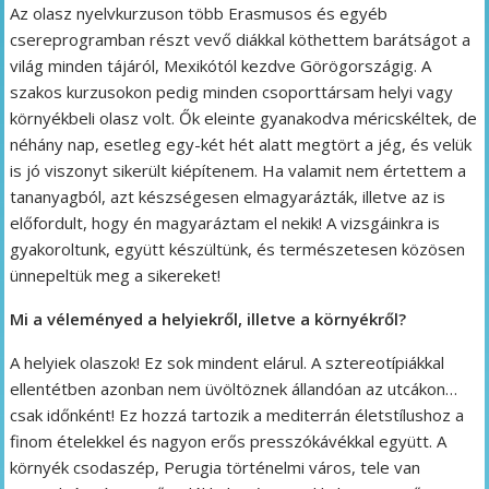
Az olasz nyelvkurzuson több Erasmusos és egyéb
csereprogramban részt vevő diákkal köthettem barátságot a
világ minden tájáról, Mexikótól kezdve Görögországig. A
szakos kurzusokon pedig minden csoporttársam helyi vagy
környékbeli olasz volt. Ők eleinte gyanakodva méricskéltek, de
néhány nap, esetleg egy-két hét alatt megtört a jég, és velük
is jó viszonyt sikerült kiépítenem. Ha valamit nem értettem a
tananyagból, azt készségesen elmagyarázták, illetve az is
előfordult, hogy én magyaráztam el nekik! A vizsgáinkra is
gyakoroltunk, együtt készültünk, és természetesen közösen
ünnepeltük meg a sikereket!
Mi a véleményed a helyiekről, illetve a környékről?
A helyiek olaszok! Ez sok mindent elárul. A sztereotípiákkal
ellentétben azonban nem üvöltöznek állandóan az utcákon…
csak időnként! Ez hozzá tartozik a mediterrán életstílushoz a
finom ételekkel és nagyon erős presszókávékkal együtt. A
környék csodaszép, Perugia történelmi város, tele van