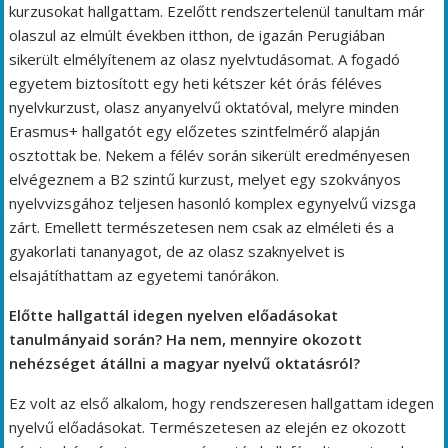
kurzusokat hallgattam. Ezelőtt rendszertelenül tanultam már
olaszul az elmúlt években itthon, de igazán Perugiában
sikerült elmélyítenem az olasz nyelvtudásomat. A fogadó
egyetem biztosított egy heti kétszer két órás féléves
nyelvkurzust, olasz anyanyelvű oktatóval, melyre minden
Erasmus+ hallgatót egy előzetes szintfelmérő alapján
osztottak be. Nekem a félév során sikerült eredményesen
elvégeznem a B2 szintű kurzust, melyet egy szokványos
nyelvvizsgához teljesen hasonló komplex egynyelvű vizsga
zárt. Emellett természetesen nem csak az elméleti és a
gyakorlati tananyagot, de az olasz szaknyelvet is
elsajátíthattam az egyetemi tanórákon.
Előtte hallgattál idegen nyelven előadásokat
tanulmányaid során? Ha nem, mennyire okozott
nehézséget átállni a magyar nyelvű oktatásról?
Ez volt az első alkalom, hogy rendszeresen hallgattam idegen
nyelvű előadásokat. Természetesen az elején ez okozott