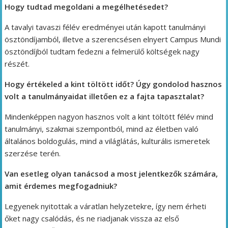
Hogy tudtad megoldani a megélhetésedet?
A tavalyi tavaszi félév eredményei után kapott tanulmányi
ösztöndíjamból, illetve a szerencsésen elnyert Campus Mundi
ösztöndíjból tudtam fedezni a felmerülő költségek nagy
részét.
Hogy értékeled a kint töltött időt? Úgy gondolod hasznos
volt a tanulmányaidat illetően ez a fajta tapasztalat?
Mindenképpen nagyon hasznos volt a kint töltött félév mind
tanulmányi, szakmai szempontból, mind az életben való
általános boldogulás, mind a világlátás, kulturális ismeretek
szerzése terén.
Van esetleg olyan tanácsod a most jelentkezők számára,
amit érdemes megfogadniuk?
Legyenek nyitottak a váratlan helyzetekre, így nem érheti
őket nagy csalódás, és ne riadjanak vissza az első