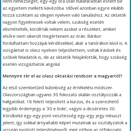
némi nehézséget, egy-egy óra után hullafáradtan estem be
az egyetem melletti kávézóba. Idővel azonban egyre inkább
hozzá szoktam az idegen nyelven való tanuláshoz. Az oktatók
nagyon figyelmesek voltak velem, szükség esetén
elismételték, körülírták nekem azokat a részeket, amiket
elsőre nem sikerült megértenem az órán. Bárikor
fordulhattam hozzájuk kérdésekkel, akár a tanórákon kívül is. A
vizsgáimat is olasz nyelven teljesítettem, voltak írásbeli és
szóbeli feladatok is, de az oktatók felajánlották, hogy szükség
esetén vizsgázhatok angolul.
Mennyire tér el az olasz oktatási rendszer a magyartól?
Az első szembetűnő különbség az értékelési módszer.
Olaszországban ugyanis 30 fokozatú skálán osztályozzák a
hallgatókat. 18 felett teljesített a kurzus, és a szerezhető
legjobb érdemjegy a ’30 e lode’, vagyis a dicséretes 30.
Körülbelül egy-egy pont vesztesség egy-egy jegy mínuszt
jelent, így sokkal árnyaltabb képet mutatnak az osztályzatok a
vizsgán nyújtott teljesítményről, mint otthon az ötfokozatú