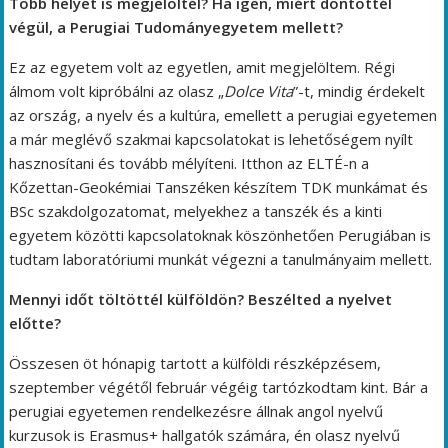
Több helyet is megjelöltél? Ha igen, miért döntöttél
végül, a Perugiai Tudományegyetem mellett?
Ez az egyetem volt az egyetlen, amit megjelöltem. Régi
álmom volt kipróbálni az olasz „
Dolce Vita
”-t, mindig érdekelt
az ország, a nyelv és a kultúra, emellett a perugiai egyetemen
a már meglévő szakmai kapcsolatokat is lehetőségem nyílt
hasznosítani és tovább mélyíteni. Itthon az ELTÉ-n a
Kőzettan-Geokémiai Tanszéken készítem TDK munkámat és
BSc szakdolgozatomat, melyekhez a tanszék és a kinti
egyetem közötti kapcsolatoknak köszönhetően Perugiában is
tudtam laboratóriumi munkát végezni a tanulmányaim mellett.
Mennyi időt töltöttél külföldön? Beszélted a nyelvet
előtte?
Összesen öt hónapig tartott a külföldi részképzésem,
szeptember végétől február végéig tartózkodtam kint. Bár a
perugiai egyetemen rendelkezésre állnak angol nyelvű
kurzusok is Erasmus+ hallgatók számára, én olasz nyelvű