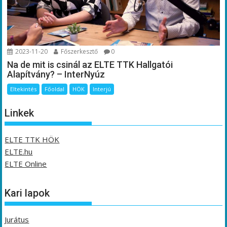
2023-11-20
Főszerkesztő
0
Na de mit is csinál az ELTE TTK Hallgatói
Alapítvány? – InterNyúz
Eltekintés
Főoldal
HÖK
Interjú
Linkek
ELTE TTK HÖK
ELTE.hu
ELTE Online
Kari lapok
Jurátus