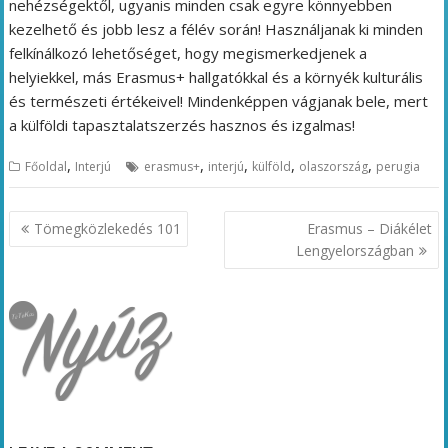
nehézségektől, ugyanis minden csak egyre könnyebben
kezelhető és jobb lesz a félév során! Használjanak ki minden
felkínálkozó lehetőséget, hogy megismerkedjenek a
helyiekkel, más Erasmus+ hallgatókkal és a környék kulturális
és természeti értékeivel! Mindenképpen vágjanak bele, mert
a külföldi tapasztalatszerzés hasznos és izgalmas!
,
,
,
,
,
Főoldal
Interjú
erasmus+
interjú
külföld
olaszország
perugia
Bejegyzés
Tömegközlekedés 101
Erasmus – Diákélet
navigáció
Lengyelországban