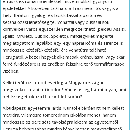
etruszk és római műemlékkel, múzeumokkal, gyönyörű
épületekkel. A közelben található a Trasimeno-tó, vagyis a
’helyi Balaton’, gyalog- és bicikliutakkal a parton és
sétahajózási lehetőséggel. Vonattal vagy busszal sok
környékbeli város egyszerűen megközelíthető (például Assisi,
Spello, Orvieto, Gubbio, Spoleto), mindegyiket megérte
meglátogatnom legalább egy-egy napra! Róma és Firenze is
mindössze kétésfél-kétésfél óra vonatútra található
Perugiától. A közeli hegyek alkalmasak kirándulásra, vagy akár
forró fürdőzésre is az erdőben felszínre törő termálforrások
vizében.
Kellett változtatnod esetleg a Magyarországon
megszokott napi rutinodon? Van esetleg bármi olyan, ami
nehézséget okozott a kint lét során?
A budapesti egyetemre járós rutintól eltérően itt nem kellett
metróra, villamosra tömörödnöm iskolába menet, hanem
mindössze tíz perc séta távolságra laktam az egyetemtől.
Perugia belvárosában minden kényelmesen megközelíthető