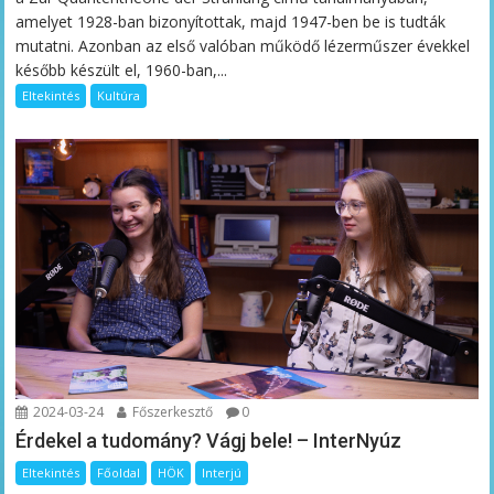
amelyet 1928-ban bizonyítottak, majd 1947-ben be is tudták
mutatni. Azonban az első valóban működő lézerműszer évekkel
később készült el, 1960-ban,...
Eltekintés
Kultúra
2024-03-24
Főszerkesztő
0
Érdekel a tudomány? Vágj bele! – InterNyúz
Eltekintés
Főoldal
HÖK
Interjú