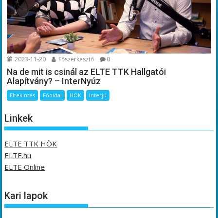
2023-11-20
Főszerkesztő
0
Na de mit is csinál az ELTE TTK Hallgatói
Alapítvány? – InterNyúz
Eltekintés
Főoldal
HÖK
Interjú
Linkek
ELTE TTK HÖK
ELTE.hu
ELTE Online
Kari lapok