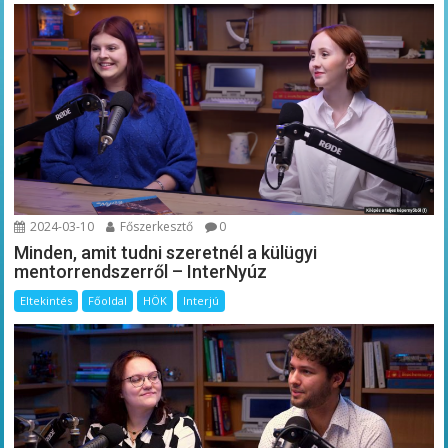
2024-03-10
Főszerkesztő
0
Minden, amit tudni szeretnél a külügyi
mentorrendszerről – InterNyúz
Eltekintés
Főoldal
HÖK
Interjú