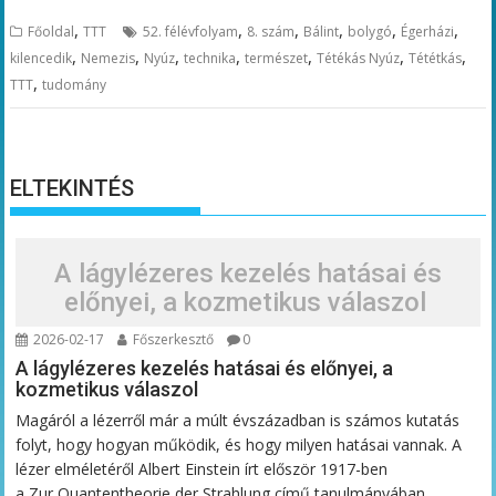
,
,
,
,
,
,
Főoldal
TTT
52. félévfolyam
8. szám
Bálint
bolygó
Égerházi
,
,
,
,
,
,
,
kilencedik
Nemezis
Nyúz
technika
természet
Tétékás Nyúz
Tététkás
,
TTT
tudomány
ELTEKINTÉS
A lágylézeres kezelés hatásai és
előnyei, a kozmetikus válaszol
2026-02-17
Főszerkesztő
0
A lágylézeres kezelés hatásai és előnyei, a
kozmetikus válaszol
Magáról a lézerről már a múlt évszázadban is számos kutatás
folyt, hogy hogyan működik, és hogy milyen hatásai vannak. A
lézer elméletéről Albert Einstein írt először 1917-ben
a Zur Quantentheorie der Strahlung című tanulmányában,