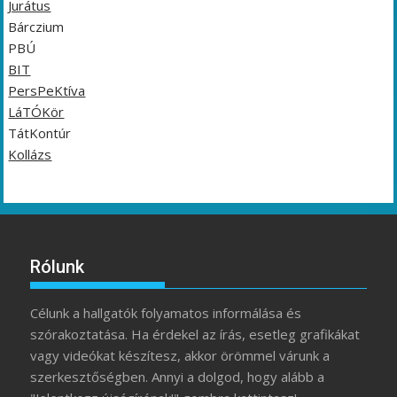
Jurátus
Bárczium
PBÚ
BIT
PersPeKtíva
LáTÓKör
TátKontúr
Kollázs
Rólunk
Célunk a hallgatók folyamatos informálása és
szórakoztatása. Ha érdekel az írás, esetleg grafikákat
vagy videókat készítesz, akkor örömmel várunk a
szerkesztőségben. Annyi a dolgod, hogy alább a