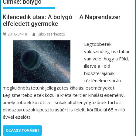
Címke:
bolygó
Kilencedik utas: A bolygó – A Naprendszer
elfeledett gyermeke
2016-04-18
Külső szerkesztő
Legtöbbetek
valószínűleg tisztában
van vele, hogy a Föld,
illetve a Föld
bioszférájának
történelme során
megkülönböztetünk jellegzetes kihalási eseményeket.
Legismertebb ezek közül a kréta-tercier kihalási esemény,
amely többek között a – sokak által lenyűgözőnek tartott –
dinoszauruszok kipusztulásáért is felelt, körülbelül 65 millió
évvel ezelőtt.
OLVASS TOVÁBB!