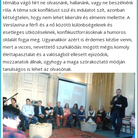
témába vágó hírt ne olvasnánk, hallanánk, vagy ne beszélnénk
róla. A téma sok konfliktust szül és indulatot szít, azonban
kétségtelen, hogy nem lehet kikerülni és elmenni mellette. A
Verslavina
a férfi és a nő közötti különbségeknek és
esetleges ütközéseknek, konflikustforrásoknak a humoros
oldalát fogja meg. Ugyanakkor azért is érdemes kézbe venni,
mert a vicces, nevettető szurkálódás mögött mégis komoly
élettapasztalat és a valóságból ellesett epizódok,
mozzanatok állnak, úgyhogy a maga szórakoztató módján
tanulságos is lehet az olvasónak.