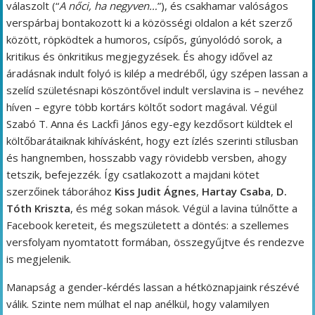
válaszolt (“
A nőci, ha negyven…
”), és csakhamar valóságos
verspárbaj bontakozott ki a közösségi oldalon a két szerző
között, röpködtek a humoros, csípős, gúnyolódó sorok, a
kritikus és önkritikus megjegyzések. És ahogy idővel az
áradásnak indult folyó is kilép a medréből, úgy szépen lassan a
szelíd születésnapi köszöntővel indult verslavina is – nevéhez
híven – egyre több kortárs költőt sodort magával. Végül
Szabó T. Anna és Lackfi János egy-egy kezdősort küldtek el
költőbarátaiknak kihívásként, hogy ezt ízlés szerinti stílusban
és hangnemben, hosszabb vagy rövidebb versben, ahogy
tetszik, befejezzék. Így csatlakozott a majdani kötet
szerzőinek táborához
Kiss Judit Ágnes
,
Hartay Csaba
,
D.
Tóth Kriszta
, és még sokan mások. Végül a lavina túlnőtte a
Facebook kereteit, és megszületett a döntés: a szellemes
versfolyam nyomtatott formában, összegyűjtve és rendezve
is megjelenik.
Manapság a gender-kérdés lassan a hétköznapjaink részévé
válik. Szinte nem múlhat el nap anélkül, hogy valamilyen