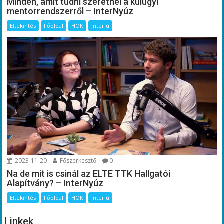
Minden, amit tudni szeretnél a külügyi
mentorrendszerről – InterNyúz
Eltekintés
Főoldal
HÖK
Interjú
2023-11-20
Főszerkesztő
0
Na de mit is csinál az ELTE TTK Hallgatói
Alapítvány? – InterNyúz
Eltekintés
Főoldal
HÖK
Interjú
Linkek