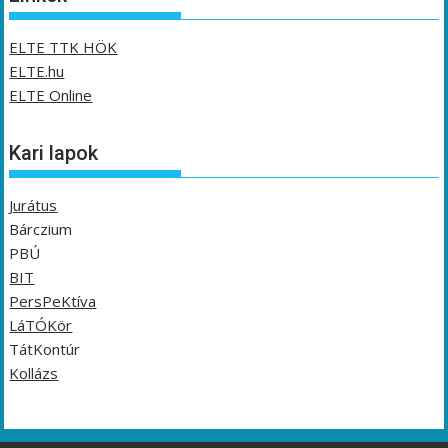
ELTE TTK HÖK
ELTE.hu
ELTE Online
Kari lapok
Jurátus
Bárczium
PBÚ
BIT
PersPeKtíva
LáTÓKör
TátKontúr
Kollázs