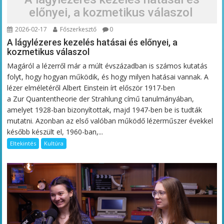
előnyei, a kozmetikus válaszol
2026-02-17
Főszerkesztő
0
A lágylézeres kezelés hatásai és előnyei, a
kozmetikus válaszol
Magáról a lézerről már a múlt évszázadban is számos kutatás
folyt, hogy hogyan működik, és hogy milyen hatásai vannak. A
lézer elméletéről Albert Einstein írt először 1917-ben
a Zur Quantentheorie der Strahlung című tanulmányában,
amelyet 1928-ban bizonyítottak, majd 1947-ben be is tudták
mutatni. Azonban az első valóban működő lézerműszer évekkel
később készült el, 1960-ban,...
Eltekintés
Kultúra