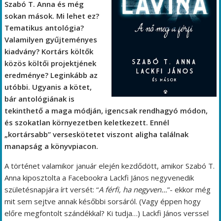
Szabó T. Anna és még
sokan mások. Mi lehet ez?
Tematikus antológia?
Valamilyen gyűjteményes
kiadvány? Kortárs költők
közös költői projektjének
eredménye? Leginkább az
utóbbi. Ugyanis a kötet,
bár antológiának is
tekinthető a maga módján, igencsak rendhagyó módon,
és szokatlan környezetben keletkezett. Ennél
„kortársabb” verseskötetet viszont aligha találnak
manapság a könyvpiacon.
A történet valamikor január elején kezdődött, amikor Szabó T.
Anna kiposztolta a Facebookra Lackfi János negyvenedik
születésnapjára írt versét: “
A férfi, ha negyven…
”- ekkor még
mit sem sejtve annak későbbi sorsáról. (Vagy éppen hogy
előre megfontolt szándékkal? Ki tudja…) Lackfi János verssel