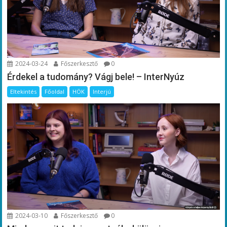
2024-03-24
Főszerkesztő
0
Érdekel a tudomány? Vágj bele! – InterNyúz
Eltekintés
Főoldal
HÖK
Interjú
2024-03-10
Főszerkesztő
0