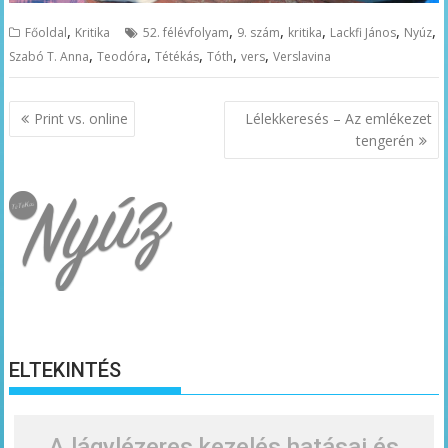
,
,
,
,
,
,
Főoldal
Kritika
52. félévfolyam
9. szám
kritika
Lackfi János
Nyúz
,
,
,
,
,
Szabó T. Anna
Teodóra
Tétékás
Tóth
vers
Verslavina
Bejegyzés
Print vs. online
Lélekkeresés – Az emlékezet
navigáció
tengerén
ELTEKINTÉS
A lágylézeres kezelés hatásai és