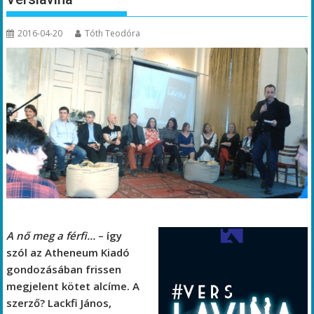
2016-04-20
Tóth Teodóra
A nő meg a férfi…
– így
szól az Atheneum Kiadó
gondozásában frissen
megjelent kötet alcíme. A
szerző? Lackfi János,