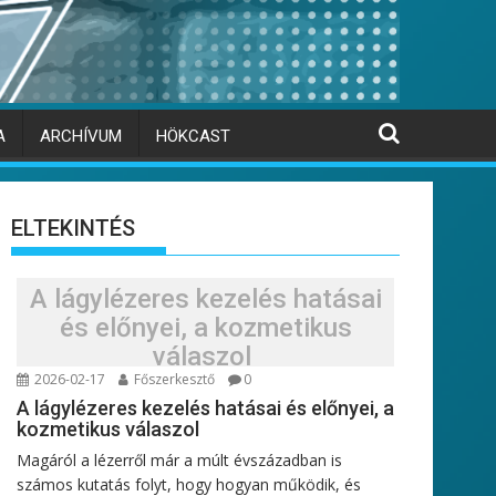
A
ARCHÍVUM
HÖKCAST
ELTEKINTÉS
A lágylézeres kezelés hatásai
és előnyei, a kozmetikus
válaszol
2026-02-17
Főszerkesztő
0
A lágylézeres kezelés hatásai és előnyei, a
kozmetikus válaszol
Magáról a lézerről már a múlt évszázadban is
számos kutatás folyt, hogy hogyan működik, és