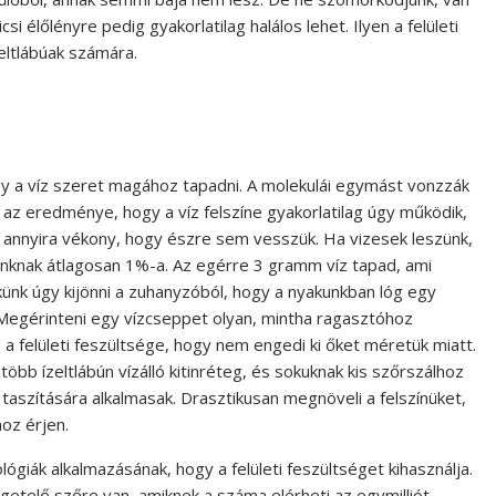
csi élőlényre pedig gyakorlatilag halálos lehet. Ilyen a felületi
zeltlábúak számára.
gy a víz szeret magához tapadni. A molekulái egymást vonzzák
az eredménye, hogy a víz felszíne gyakorlatilag úgy működik,
a annyira vékony, hogy észre sem vesszük. Ha vizesek leszünk,
unknak átlagosan 1%-a. Az egérre 3 gramm víz tapad, ami
künk úgy kijönni a zuhanyzóból, hogy a nyakunkban lóg egy
. Megérinteni egy vízcseppet olyan, mintha ragasztóhoz
a felületi feszültsége, hogy nem engedi ki őket méretük miatt.
bb ízeltlábún vízálló kitinréteg, és sokuknak kis szőrszálhoz
taszítására alkalmasak. Drasztikusan megnöveli a felszínüket,
oz érjen.
ológiák alkalmazásának, hogy a felületi feszültséget kihasználja.
igetelő szőre van, amiknek a száma elérheti az egymilliót