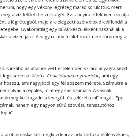
 merülni, hogy egy vékony légréteg marad körülöttük, mert
meg a víz felületi feszültségét. Ezt annyira effektíven csinálja
ént a légrétegből, majd a kilélegzett szén-dioxid kidiffundál a
égrétegébe. Gyakorlatilag egy búvárkészülékként használják a
ák a vízen járni. A nagy relatív felület miatt nem törik meg a
 is inkább az általunk vett értelemben szilárd anyagra kezd
t legkisebb ízeltlábú a
Chalcidoidea mymaridae
, ami egy
éter hosszú, ami nagyjából egy fél sószem mérete. Számukra a
 nem olyan a repülés, mint egy sas számára. A sasnak
-nak meg kell ragadni a levegőt, és „előrehúzni” magát. Épp
ogárnak, hanem egy nagyon sűrű szövésű teniszütőhöz
fogni”.
ző problémákkal kell megküzdeni az oda tartozó élőlényeknek,