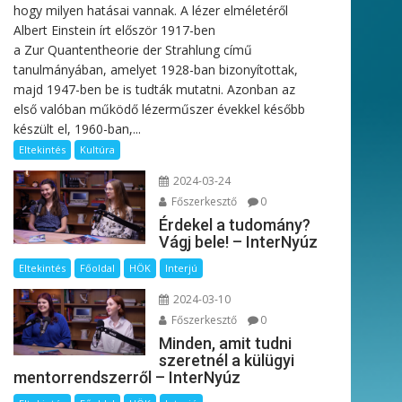
hogy milyen hatásai vannak. A lézer elméletéről
Albert Einstein írt először 1917-ben
a Zur Quantentheorie der Strahlung című
tanulmányában, amelyet 1928-ban bizonyítottak,
majd 1947-ben be is tudták mutatni. Azonban az
első valóban működő lézerműszer évekkel később
készült el, 1960-ban,...
Eltekintés
Kultúra
2024-03-24
Főszerkesztő
0
Érdekel a tudomány?
Vágj bele! – InterNyúz
Eltekintés
Főoldal
HÖK
Interjú
2024-03-10
Főszerkesztő
0
Minden, amit tudni
szeretnél a külügyi
mentorrendszerről – InterNyúz