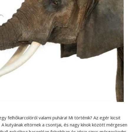
gy felhőkarcolóról valami puhára! Mi történik? Az egér kicsit
 A kutyának eltörnek a csontjai, és nagy kínok között mérgesen
ntball golyóhoz hasonlóan felrobban és ideje sincs mérgeskedni.