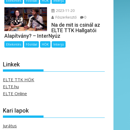
Eltekintés
Főoldal
HÖK
Interjú
2023-11-20
Főszerkesztő
0
Na de mit is csinál az
ELTE TTK Hallgatói
Alapítvány? – InterNyúz
Eltekintés
Főoldal
HÖK
Interjú
Linkek
ELTE TTK HÖK
ELTE.hu
ELTE Online
Kari lapok
Jurátus