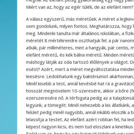
Miért van az, hogy az egér túléli, de az elefánt nem?
A válasz egyszerű, más méretűek. A méret a legkev
sem gondolunk, milyen fontos. Meghatározza, hogy lá
meg. Mindenki tanulta már általános iskolában, a fi
méretét 8 mértékrendre oszthatjuk fel: a pár nanomé
atkák, pár milliméteres, mint a hangyák, pár centis, 
elefánt méretű, és kék bálna méretű. Minden méretű 
máshogy látják az oda tartozó élőlények a világot. De
esést? Azért, mert a méret megváltoztatása mindent
leesésre. Ledobhatunk egy baktériumot akárhonnan, 
Minél kisebb a test, annál kevésbé hat rá a gravitáci
hosszát megnövelem 10-szeresére, akkor a bőre (fe
ezerszeresére nő. A térfogata pedig az a tulajdon
legyünk, a tömegét. Minél nehezebb a kis állatkánk, 
felület pedig minél nagyobb, annál inkább eloszlik a 
lelassítja a testet. Az elefánt azért robban fel, ha l
képest nagyon kicsi, és nem tud eloszlani a kinetikus
Ezért van az, hogy ha egy hangyát kidobunk egy rep