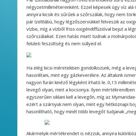
négyzetmilliméterenként. Ezzel képesek úgy víz alá
annyira kicsik és sűrűek a szőrszálak, hogy nem törik 
pár ízeltlábú, hogy légzőszervükkel felveszik az oxig
vízbe, míg a vízből friss oxigéndiffúzióval bejut a l
szőrszálaikat. Ezen hatás miatt tudnak a molnárpolosk
felületi feszültség és nem süllyed el.
Ha elég kicsi méretekben gondolkozunk, még a levegő
hasonlítani, mint egy gázkeverékre. Az általunk ismer
nagyon furán kinéző légyként írható le. 0,15 millim
levegő olyan, mint a kocsonya. Ilyen mértékrendben
egyszerűen siklani kell a levegőn, míg az Mymaridae
ezért a szárnyuk nem olyan, mint egy hétköznapi b
hasonlítható, hogy minél több levegőt tudjanak „meg
Akármelyik mértékrendet is nézzük, annyira különbö