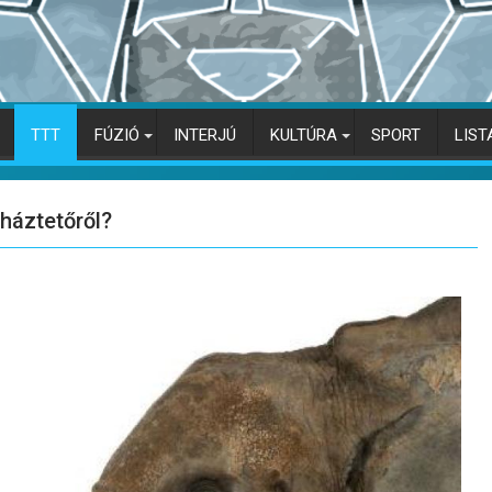
TTT
FÚZIÓ
INTERJÚ
KULTÚRA
SPORT
LIST
 háztetőről?