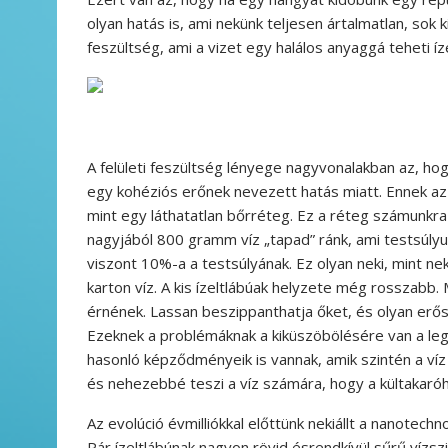
olyan hatás is, ami nekünk teljesen ártalmatlan, sok ki
feszültség, ami a vizet egy halálos anyaggá teheti í
A felületi feszültség lényege nagyvonalakban az, ho
egy kohéziós erőnek nevezett hatás miatt. Ennek az 
mint egy láthatatlan bőrréteg. Ez a réteg számunkr
nagyjából 800 gramm víz „tapad” ránk, ami testsúly
viszont 10%-a a testsúlyának. Ez olyan neki, mint ne
karton víz. A kis ízeltlábúak helyzete még rosszabb
érnének. Lassan beszippanthatja őket, és olyan erős 
Ezeknek a problémáknak a kiküszöbölésére van a legtö
hasonló képződményeik is vannak, amik szintén a víz 
és nehezebbé teszi a víz számára, hogy a kültakaróh
Az evolúció évmilliókkal előttünk nekiállt a nanotechn
Pár ízeltlábúnak nagyon rövid ésrendkívül sűrű vízsz