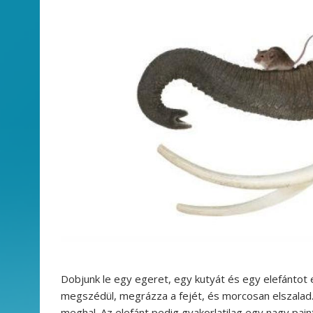
Dobjunk le egy egeret, egy kutyát és egy elefántot e
megszédül, megrázza a fejét, és morcosan elszalad.
meghal. Az elefánt pedig gyakorlatilag egy nagy pai