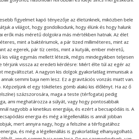
esebb figyelmet kapó tényezője az életünknek, miközben bele
tjuk a világot, hogy gondolkodunk, hogy élünk és hogy halunk
zikai erők más méretű dolgokra más mértékben hatnak. Az élet
teres, mint a baktériumok, a pár tized milliméteres, mint az
mint az egerek, pár tíz centis, mint a kutyák, ember méretű,
kis világ egymás mellett létezik, mégis mindegyikben teljesen
 térjünk vissza az eredeti kérdésre: Miért élte túl az egér az
 megváltoztat. A nagyon kis dolgok gyakorlatilag immunisak a
annak semmi baja nem lesz. Ez a gravitációs vonzás miatt van.
ó. Képzeljünk el egy tökéletes gömb alakú kis élőlényt. Ha az ő
lszíne) százszorosára, maga a teste (térfogata) pedig
sága, ami meghatározza a súlyát, vagy hogy pontosabbak
annál nagyobb a kinetikus energiája, és ezért a becsapódás is. A
becsapódási energia és még a légellenállás is annál jobban
edobjuk, mert annyira nagy, hogy a felszíne a térfogatához
 energia, és még a légellenállás is gyakorlatilag elhanyagolható.
ülőből, annak semmi baja nem lesz. De ne szomorkodjunk, van