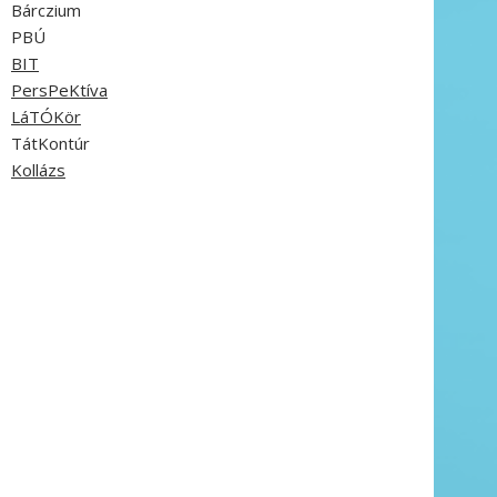
Bárczium
PBÚ
BIT
PersPeKtíva
LáTÓKör
TátKontúr
Kollázs