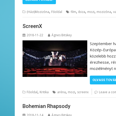
,
,
,
,
,
(Házi)Mozizóna
Főoldal
film
ibiza
mozi
mozizóna
v
ScreenX
2018-11-22
Ágnes Bitskey
Szeptember ha
Közép-Európa 
közelebb hozz
érezhesse, ré
moziélményt ny
OLVASS TOVÁ
,
,
,
Főoldal
Kritika
aréna
mozi
screenx
Leave a c
Bohemian Rhapsody
2018-11-14
Ágnes Bitskey