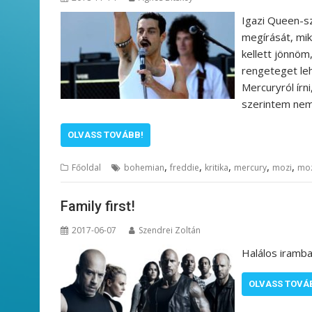
Igazi Queen-sz
megírását, mik
kellett jönnöm
rengeteget lehe
Mercuryról írn
szerintem nem
OLVASS TOVÁBB!
,
,
,
,
,
Főoldal
bohemian
freddie
kritika
mercury
mozi
moz
Family first!
2017-06-07
Szendrei Zoltán
Halálos iramban
OLVASS TOVÁ