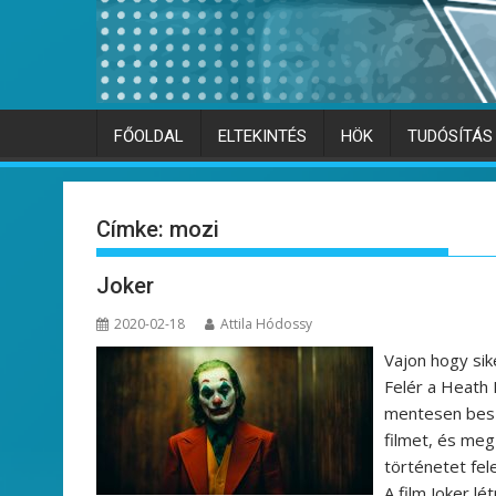
FŐOLDAL
ELTEKINTÉS
HÖK
TUDÓSÍTÁS
Címke:
mozi
Joker
2020-02-18
Attila Hódossy
Vajon hogy sik
Felér a Heath 
mentesen beszé
filmet, és meg
történetet fel
A film Joker lé