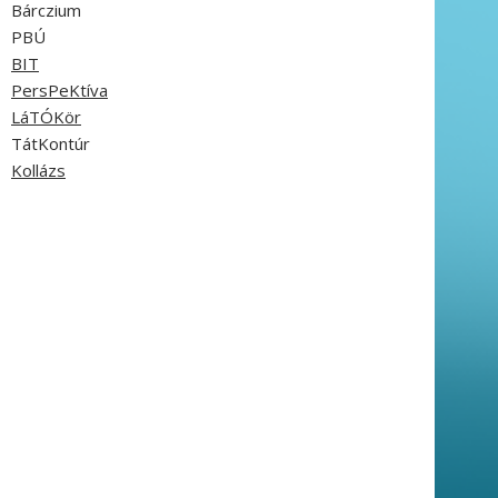
Bárczium
PBÚ
BIT
PersPeKtíva
LáTÓKör
TátKontúr
Kollázs