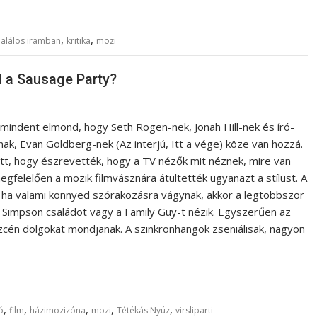
,
,
halálos iramban
kritika
mozi
l a Sausage Party?
 mindent elmond, hogy Seth Rogen-nek, Jonah Hill-nek és író-
ak, Evan Goldberg-nek (Az interjú, Itt a vége) köze van hozzá.
ott, hogy észrevették, hogy a TV nézők mit néznek, mire van
gfelelően a mozik filmvásznára átültették ugyanazt a stílust. A
, ha valami könnyed szórakozásra vágynak, akkor a legtöbbször
a Simpson családot vagy a Family Guy-t nézik. Egyszerűen az
szcén dolgokat mondjanak. A szinkronhangok zseniálisak, nagyon
,
,
,
,
,
ó
film
házimozizóna
mozi
Tétékás Nyúz
virsliparti