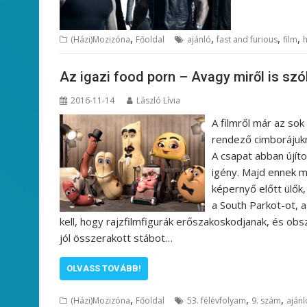
,
,
,
,
(Házi)Mozizóna
Főoldal
ajánló
fast and furious
film
Az igazi food porn – Avagy miről is szó
2016-11-14
László Lívia
A filmről már az sok
rendező cimborájukn
A csapat abban újít
igény. Majd ennek me
képernyő előtt ülők
a South Parkot-ot, 
kell, hogy rajzfilmfigurák erőszakoskodjanak, és ob
jól összerakott stábot…
OLVASS TOVÁBB!
,
,
,
(Házi)Mozizóna
Főoldal
53. félévfolyam
9. szám
ajánl