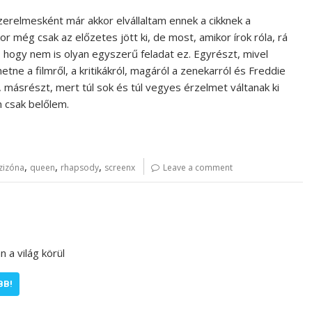
erelmesként már akkor elvállaltam ennek a cikknek a
or még csak az előzetes jött ki, de most, amikor írok róla, rá
, hogy nem is olyan egyszerű feladat ez. Egyrészt, mivel
tne a filmről, a kritikákról, magáról a zenekarról és Freddie
i, másrészt, mert túl sok és túl vegyes érzelmet váltanak ki
 csak belőlem.
,
,
,
izóna
queen
rhapsody
screenx
Leave a comment
 a világ körül
BB!