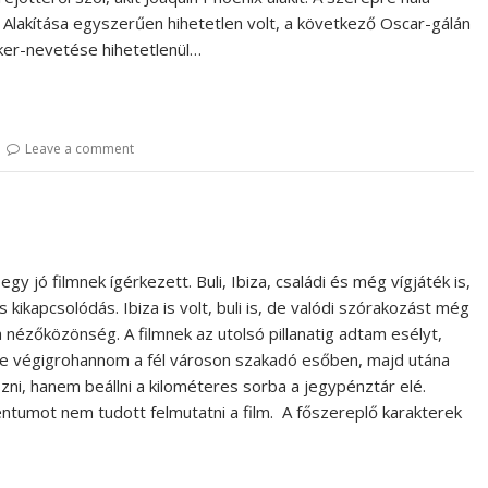
. Alakítása egyszerűen hihetetlen volt, a következő Oscar-gálán
oker-nevetése hihetetlenül…
Leave a comment
egy jó filmnek ígérkezett. Buli, Ibiza, családi és még vígjáték is,
kikapcsolódás. Ibiza is volt, buli is, de valódi szórakozást még
a nézőközönség. A filmnek az utolsó pillanatig adtam esélyt,
rte végigrohannom a fél városon szakadó esőben, majd utána
ni, hanem beállni a kilométeres sorba a jegypénztár elé.
mot nem tudott felmutatni a film. A főszereplő karakterek