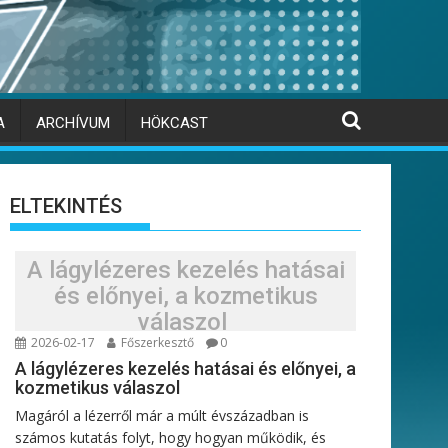
A
ARCHÍVUM
HÖKCAST
ELTEKINTÉS
A lágylézeres kezelés hatásai
és előnyei, a kozmetikus
válaszol
2026-02-17
Főszerkesztő
0
A lágylézeres kezelés hatásai és előnyei, a
kozmetikus válaszol
Magáról a lézerről már a múlt évszázadban is
számos kutatás folyt, hogy hogyan működik, és