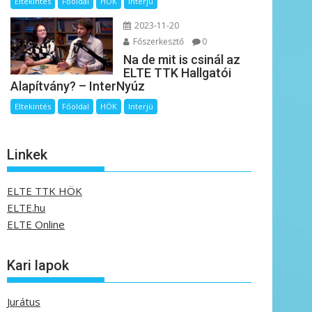
Eltekintés
Főoldal
HÖK
Interjú
2023-11-20
Főszerkesztő
0
Na de mit is csinál az
ELTE TTK Hallgatói
Alapítvány? – InterNyúz
Eltekintés
Főoldal
HÖK
Interjú
Linkek
ELTE TTK HÖK
ELTE.hu
ELTE Online
Kari lapok
Jurátus