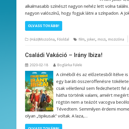
alkalmasabb színészt nagyon nehéz lett volna találni
nagyon valószínű, hogy fogjuk látni a színpadon. A J
OLVASS TOVÁBB!
,
,
,
,
(Házi)Mozizóna
Főoldal
film
joker
mozi
mozizóna
Családi Vakáció – Irány Ibiza!
2020-02-18
Boglárka Füleki
A címéből és az előzetesből ítélve is 
egy baráti összeröffenésre tökéletes 
csak véletlenül sem fedezhetett fel 
hátha történik valami, amiért megé
rögtön nem a teázót vacogva becéloz
Tévedtem. Semmilyen érdemi momentu
olyan „tipikusak” voltak. A laza,…
OLVASS TOVÁBB!