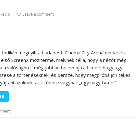
akáció
Leave a comment
todikán megnyílt a budapesti Cinema City Arénában Kelet-
első ScreenX moziterme, melynek célja, hogy a nézőt még
a a valósághoz, még jobban belevonja a filmbe, hogy úgy
szese a történéseknek, és persze, hogy megpróbáljon teljes
újtani azoknak, akik többre vágynak „egy nagy tv-nél”.
BB!
omment