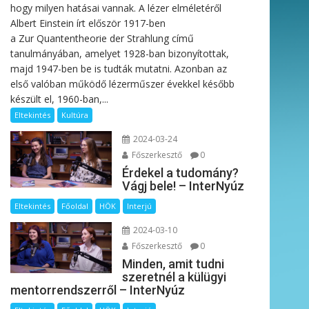
hogy milyen hatásai vannak. A lézer elméletéről
Albert Einstein írt először 1917-ben
a Zur Quantentheorie der Strahlung című
tanulmányában, amelyet 1928-ban bizonyítottak,
majd 1947-ben be is tudták mutatni. Azonban az
első valóban működő lézerműszer évekkel később
készült el, 1960-ban,...
Eltekintés
Kultúra
2024-03-24
Főszerkesztő
0
Érdekel a tudomány?
Vágj bele! – InterNyúz
Eltekintés
Főoldal
HÖK
Interjú
2024-03-10
Főszerkesztő
0
Minden, amit tudni
szeretnél a külügyi
mentorrendszerről – InterNyúz