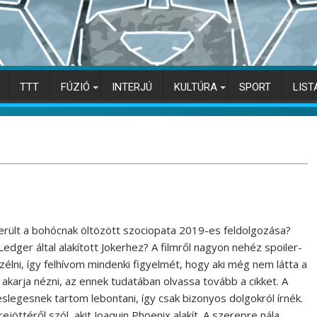
TTT
FÚZIÓ
INTERJÚ
KULTÚRA
SPORT
LIST
erült a bohócnak öltözött szociopata 2019-es feldolgozása?
Ledger által alakított Jokerhez? A filmről nagyon nehéz spoiler-
lni, így felhívom mindenki figyelmét, hogy aki még nem látta a
 akarja nézni, az ennek tudatában olvassa tovább a cikket. A
eslegesnek tartom lebontani, így csak bizonyos dolgokról írnék.
trejöttéről szól, akit Joaquin Phoenix alakít. A szerepre nála