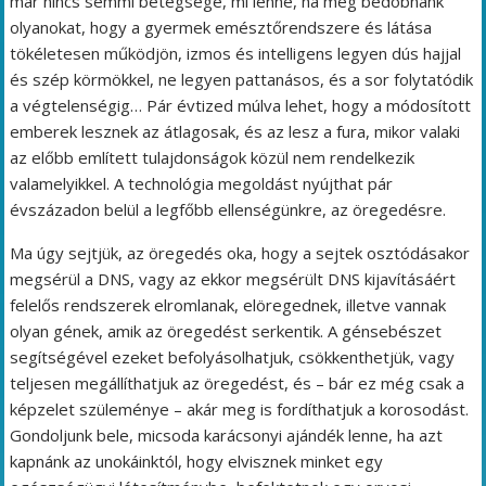
már nincs semmi betegsége, mi lenne, ha még bedobnánk
olyanokat, hogy a gyermek emésztőrendszere és látása
tökéletesen működjön, izmos és intelligens legyen dús hajjal
és szép körmökkel, ne legyen pattanásos, és a sor folytatódik
a végtelenségig… Pár évtized múlva lehet, hogy a módosított
emberek lesznek az átlagosak, és az lesz a fura, mikor valaki
az előbb említett tulajdonságok közül nem rendelkezik
valamelyikkel. A technológia megoldást nyújthat pár
évszázadon belül a legfőbb ellenségünkre, az öregedésre.
Ma úgy sejtjük, az öregedés oka, hogy a sejtek osztódásakor
megsérül a DNS, vagy az ekkor megsérült DNS kijavításáért
felelős rendszerek elromlanak, elöregednek, illetve vannak
olyan gének, amik az öregedést serkentik. A génsebészet
segítségével ezeket befolyásolhatjuk, csökkenthetjük, vagy
teljesen megállíthatjuk az öregedést, és – bár ez még csak a
képzelet szüleménye – akár meg is fordíthatjuk a korosodást.
Gondoljunk bele, micsoda karácsonyi ajándék lenne, ha azt
kapnánk az unokáinktól, hogy elvisznek minket egy