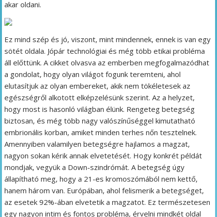
akar oldani.
Ez mind szép és jó, viszont, mint mindennek, ennek is van egy
sötét oldala. Jópár technológiai és még több etikai probléma
áll előttünk. A cikket olvasva az emberben megfogalmazódhat
a gondolat, hogy olyan világot fogunk teremteni, ahol
elutasítjuk az olyan embereket, akik nem tökéletesek az
egészségről alkotott elképzelésünk szerint. Az a helyzet,
hogy most is hasonló világban élünk. Rengeteg betegség
biztosan, és még több nagy valószínűséggel kimutatható
embrionális korban, amiket minden terhes nőn tesztelnek.
Amennyiben valamilyen betegségre hajlamos a magzat,
nagyon sokan kérik annak elvetetését. Hogy konkrét példát
mondjak, vegyük a Down-szindrómát. A betegség úgy
állapítható meg, hogy a 21-es kromoszómából nem kettő,
hanem három van. Európában, ahol felismerik a betegséget,
az esetek 92%-ában elvetetik a magzatot. Ez természetesen
egy nagyon intim és fontos probléma, érvelni mindkét oldal