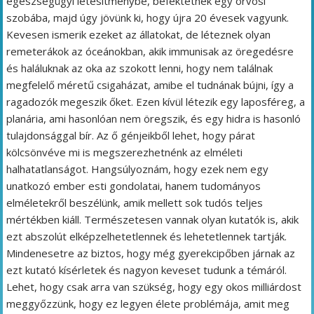
egészségügyi létesítménybe, befektetnek egy orvosi
szobába, majd úgy jövünk ki, hogy újra 20 évesek vagyunk.
Kevesen ismerik ezeket az állatokat, de léteznek olyan
remeterákok az óceánokban, akik immunisak az öregedésre
és haláluknak az oka az szokott lenni, hogy nem találnak
megfelelő méretű csigaházat, amibe el tudnának bújni, így a
ragadozók megeszik őket. Ezen kívül létezik egy laposféreg, a
planária, ami hasonlóan nem öregszik, és egy hidra is hasonló
tulajdonsággal bír. Az ő génjeikből lehet, hogy párat
kölcsönvéve mi is megszerezhetnénk az elméleti
halhatatlanságot. Hangsúlyoznám, hogy ezek nem egy
unatkozó ember esti gondolatai, hanem tudományos
elméletekről beszélünk, amik mellett sok tudós teljes
mértékben kiáll. Természetesen vannak olyan kutatók is, akik
ezt abszolút elképzelhetetlennek és lehetetlennek tartják.
Mindenesetre az biztos, hogy még gyerekcipőben járnak az
ezt kutató kísérletek és nagyon keveset tudunk a témáról.
Lehet, hogy csak arra van szükség, hogy egy okos milliárdost
meggyőzzünk, hogy ez legyen élete problémája, amit meg