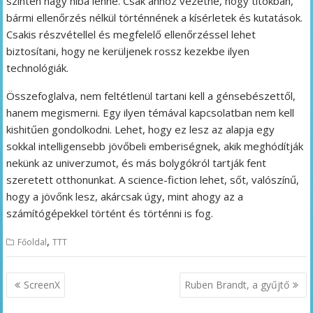
szintén nagy hiba lenne. Csak ahhoz vezetne, hogy titokban,
bármi ellenőrzés nélkül történnének a kísérletek és kutatások.
Csakis részvétellel és megfelelő ellenőrzéssel lehet
biztosítani, hogy ne kerüljenek rossz kezekbe ilyen
technológiák.
Összefoglalva, nem feltétlenül tartani kell a génsebészettől,
hanem megismerni. Egy ilyen témával kapcsolatban nem kell
kishitűen gondolkodni. Lehet, hogy ez lesz az alapja egy
sokkal intelligensebb jövőbeli emberiségnek, akik meghódítják
nekünk az univerzumot, és más bolygókról tartják fent
szeretett otthonunkat. A science-fiction lehet, sőt, valószínű,
hogy a jövőnk lesz, akárcsak úgy, mint ahogy az a
számítógépekkel történt és történni is fog.
,
Főoldal
TTT
Bejegyzés
ScreenX
Ruben Brandt, a gyűjtő
navigáció