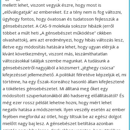
mellett lehet, viszont vegyük észre, hogy most is
„előválogatjuk” az embereket. Ez a tény nem is fog változni,
úgyhogy fontos, hogy óvatosan és tudatoson fejlesszük a
génsebészetet. A CAS-9 molekula sokszor hibázik (erről
többet a múlt heti „A génsebészet működése” cikkben
olvashattok), ami azt eredményezi, hogy hibás változás lesz,
illetve egy módosítás hatására lehet, hogy ugyan elérjük a
kívánt következményt, viszont más, kiszámíthatatlan
változásokkal találjuk szembe magunkat. A tudásunk a
génsebészetről nagyjából a közismert „jéghegy csúcsa”
kifejezéssel jellemezhető. A politikát félretéve képzeljük el, mi
történne, ha egy Észak-Koreához hasonló állam kifejlesztené
a tökéletes génsebészetet. Mi állítaná meg őket egy
módosított szuperkatonákból álló hadsereg előállításától? És
még ezer rossz példát lehetne hozni, hogy miért lehet
negatív hatása a módszernek. Ilyen veszély esetén az ember
fejében megfordul az ötlet, hogy tiltsuk be az egész dolgot
mielőtt nagy baj lesz. A génsebészet betiltása azonban