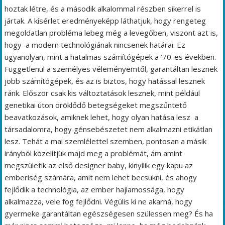
hoztak létre, és a második alkalommal részben sikerrel is
jártak. A kísérlet eredményeképp láthatjuk, hogy rengeteg
megoldatlan probléma lebeg még a levegőben, viszont azt is,
hogy a modern technológiának nincsenek határai. Ez
ugyanolyan, mint a hatalmas számítógépek a ‘70-es években.
Függetlenül a személyes véleményemtől, garantáltan lesznek
jobb számítógépek, és az is biztos, hogy hatással lesznek
ránk. Először csak kis változtatások lesznek, mint például
genetikai úton öröklődő betegségeket megszűntető
beavatkozások, amiknek lehet, hogy olyan hatása lesz a
társadalomra, hogy génsebészetet nem alkalmazni etikátlan
lesz. Tehát a mai szemlélettel szemben, pontosan a másik
irányból közelítjük majd meg a problémát, ám amint
megszületik az első designer baby, kinyílik egy kapu az
emberiség számára, amit nem lehet becsukni, és ahogy
fejlődik a technológia, az ember hajlamossága, hogy
alkalmazza, vele fog fejlődni. Végülis ki ne akarná, hogy
gyermeke garantáltan egészségesen szülessen meg? És ha