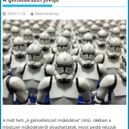
2018-11-23
Attila Hódossy
A múlt heti „A génsebészet működése” című cikkben a
módszer működéséről olvashattatok, most pedig nézzük