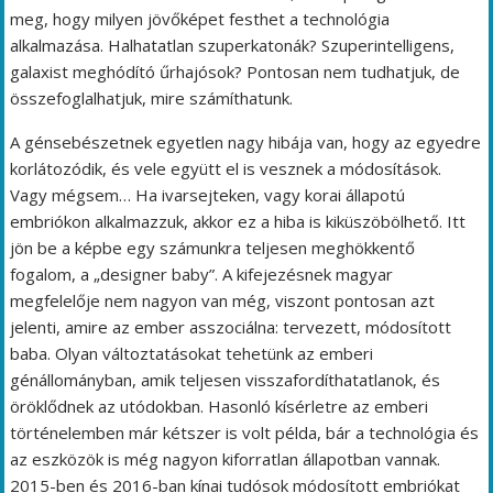
meg, hogy milyen jövőképet festhet a technológia
alkalmazása. Halhatatlan szuperkatonák? Szuperintelligens,
galaxist meghódító űrhajósok? Pontosan nem tudhatjuk, de
összefoglalhatjuk, mire számíthatunk.
A génsebészetnek egyetlen nagy hibája van, hogy az egyedre
korlátozódik, és vele együtt el is vesznek a módosítások.
Vagy mégsem… Ha ivarsejteken, vagy korai állapotú
embriókon alkalmazzuk, akkor ez a hiba is kiküszöbölhető. Itt
jön be a képbe egy számunkra teljesen meghökkentő
fogalom, a „designer baby”. A kifejezésnek magyar
megfelelője nem nagyon van még, viszont pontosan azt
jelenti, amire az ember asszociálna: tervezett, módosított
baba. Olyan változtatásokat tehetünk az emberi
génállományban, amik teljesen visszafordíthatatlanok, és
öröklődnek az utódokban. Hasonló kísérletre az emberi
történelemben már kétszer is volt példa, bár a technológia és
az eszközök is még nagyon kiforratlan állapotban vannak.
2015-ben és 2016-ban kínai tudósok módosított embriókat