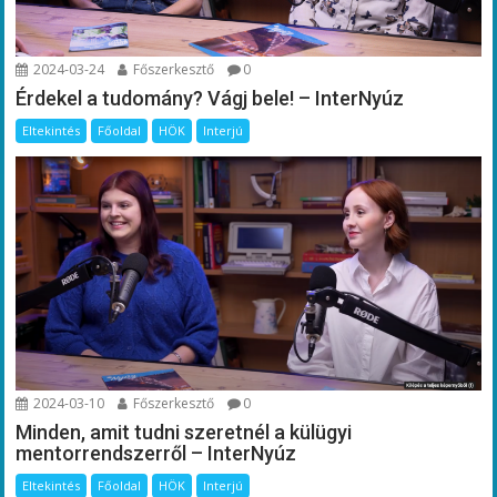
2024-03-24
Főszerkesztő
0
Érdekel a tudomány? Vágj bele! – InterNyúz
Eltekintés
Főoldal
HÖK
Interjú
2024-03-10
Főszerkesztő
0
Minden, amit tudni szeretnél a külügyi
mentorrendszerről – InterNyúz
Eltekintés
Főoldal
HÖK
Interjú