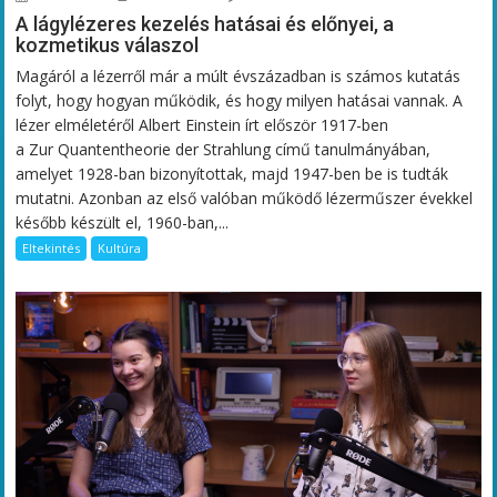
A lágylézeres kezelés hatásai és előnyei, a
kozmetikus válaszol
Magáról a lézerről már a múlt évszázadban is számos kutatás
folyt, hogy hogyan működik, és hogy milyen hatásai vannak. A
lézer elméletéről Albert Einstein írt először 1917-ben
a Zur Quantentheorie der Strahlung című tanulmányában,
amelyet 1928-ban bizonyítottak, majd 1947-ben be is tudták
mutatni. Azonban az első valóban működő lézerműszer évekkel
később készült el, 1960-ban,...
Eltekintés
Kultúra