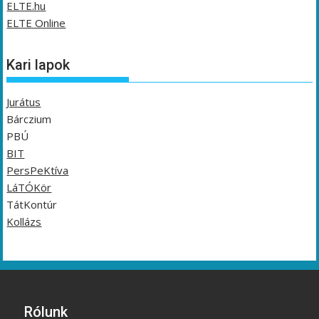
ELTE.hu
ELTE Online
Kari lapok
Jurátus
Bárczium
PBÚ
BIT
PersPeKtíva
LáTÓKör
TátKontúr
Kollázs
Rólunk