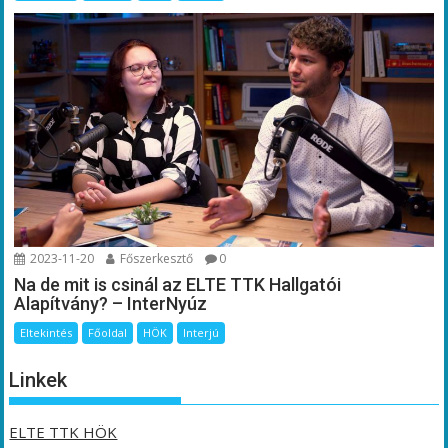
2023-11-20
Főszerkesztő
0
Na de mit is csinál az ELTE TTK Hallgatói
Alapítvány? – InterNyúz
Eltekintés
Főoldal
HÖK
Interjú
Linkek
ELTE TTK HÖK