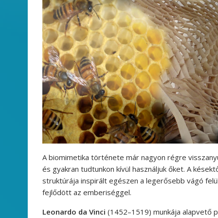
A biomimetika története már nagyon régre visszanyú
és gyakran tudtunkon kívül használjuk őket. A késektő
struktúrája inspirált egészen a legerősebb vágó fe
fejlődött az emberiséggel.
Leonardo da Vinci
(1452–1519) munkája alapvető pé