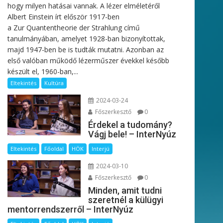
hogy milyen hatásai vannak. A lézer elméletéről
Albert Einstein írt először 1917-ben
a Zur Quantentheorie der Strahlung című
tanulmányában, amelyet 1928-ban bizonyítottak,
majd 1947-ben be is tudták mutatni. Azonban az
első valóban működő lézerműszer évekkel később
készült el, 1960-ban,...
Eltekintés
Kultúra
2024-03-24
Főszerkesztő
0
Érdekel a tudomány?
Vágj bele! – InterNyúz
Eltekintés
Főoldal
HÖK
Interjú
2024-03-10
Főszerkesztő
0
Minden, amit tudni
szeretnél a külügyi
mentorrendszerről – InterNyúz