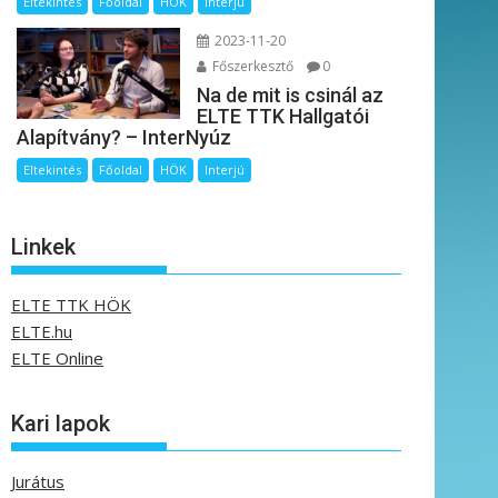
Eltekintés
Főoldal
HÖK
Interjú
2023-11-20
Főszerkesztő
0
Na de mit is csinál az
ELTE TTK Hallgatói
Alapítvány? – InterNyúz
Eltekintés
Főoldal
HÖK
Interjú
Linkek
ELTE TTK HÖK
ELTE.hu
ELTE Online
Kari lapok
Jurátus