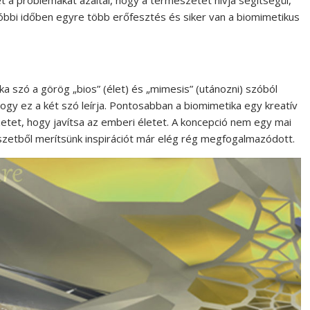
bbi időben egyre több erőfesztés és siker van a biomimetikus
a szó a görög „bios” (élet) és „mimesis” (utánozni) szóból
gy ez a két szó leírja. Pontosabban a biomimetika egy kreatív
etet, hogy javítsa az emberi életet. A koncepció nem egy mai
szetből merítsünk inspirációt már elég rég megfogalmazódott.