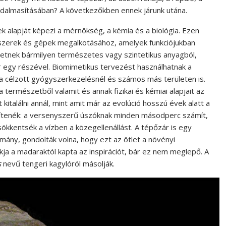
adalmasításában? A következőkben ennek járunk utána.
ek alapját képezi a mérnökség, a kémia és a biológia. Ezen
dszerek és gépek megalkotásához, amelyek funkciójukban
ehetnek bármilyen természetes vagy szintetikus anyagból,
r egy részével. Biomimetikus tervezést használhatnak a
a célzott gyógyszerkezelésnél és számos más területen is.
 természetből valamit és annak fizikai és kémiai alapjait az
 kitalálni annál, mint amit már az evolúció hosszú évek alatt a
említenék: a versenyszerű úszóknak minden másodperc számít,
sökkentsék a vízben a közegellenállást. A tépőzár is egy
mány, gondolták volna, hogy ezt az ötlet a növényi
ja a madaraktól kapta az inspirációt, bár ez nem meglepő. A
s
nevű tengeri kagylóról másolják.