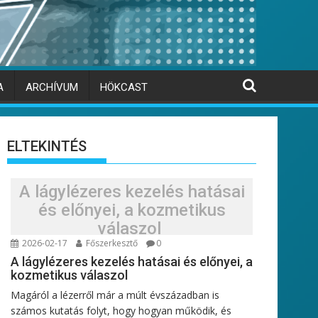
A
ARCHÍVUM
HÖKCAST
ELTEKINTÉS
A lágylézeres kezelés hatásai
és előnyei, a kozmetikus
válaszol
2026-02-17
Főszerkesztő
0
A lágylézeres kezelés hatásai és előnyei, a
kozmetikus válaszol
Magáról a lézerről már a múlt évszázadban is
számos kutatás folyt, hogy hogyan működik, és