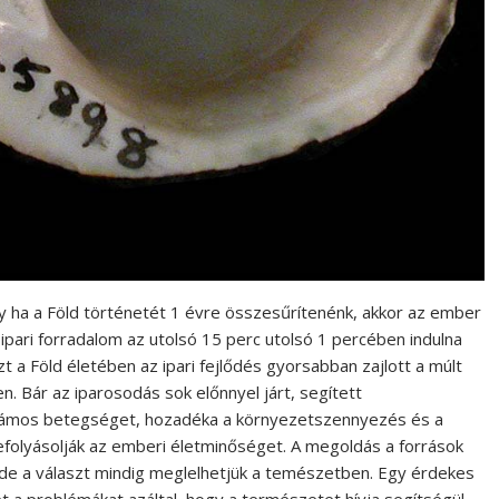
gy ha a Föld történetét 1 évre összesűrítenénk, akkor az ember
ipari forradalom az utolsó 15 perc utolsó 1 percében indulna
t a Föld életében az ipari fejlődés gyorsabban zajlott a múlt
 Bár az iparosodás sok előnnyel járt, segített
 számos betegséget, hozadéka a környezetszennyezés és a
folyásolják az emberi életminőséget. A megoldás a források
, de a választ mindig meglelhetjük a temészetben. Egy érdekes
 a problémákat azáltal, hogy a természetet hívja segítségül,