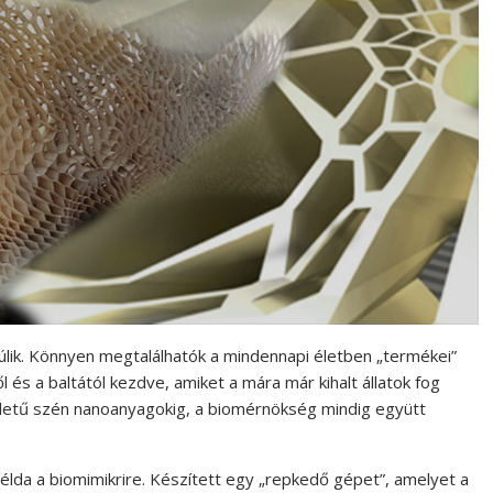
lik. Könnyen megtalálhatók a mindennapi életben „termékei”
l és a baltától kezdve, amiket a mára már kihalt állatok fog
lületű szén nanoanyagokig, a biomérnökség mindig együtt
lda a biomimikrire. Készített egy „repkedő gépet”, amelyet a