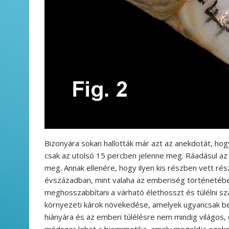
Bizonyára sokan hallották már azt az anekdotát, ho
csak az utolsó 15 percben jelenne meg. Ráadásul az 
meg. Annak ellenére, hogy ilyen kis részben vett rész
évszázadban, mint valaha az emberiség történetében.
meghosszabbítani a várható élethosszt és túlélni
környezeti károk növekedése, amelyek ugyancsak be
hiányára és az emberi túlélésre nem mindig világos
módszer lehet a biomimetika, amely megoldja ezeket