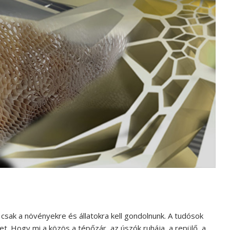
 csak a növényekre és állatokra kell gondolnunk. A tudósok
et. Hogy mi a közös a tépőzár, az úszók ruhája, a repülő, a