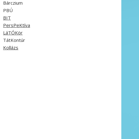
Bárczium
PBÚ
BIT
PersPeKtíva
LáTÓKör
TátKontúr
Kollázs