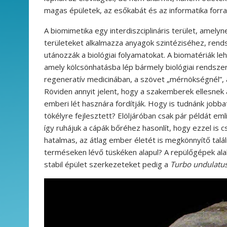
magas épületek, az esőkabát és az informatika forr
A biomimetika egy interdiszciplináris terület, amelyn
területeket alkalmazza anyagok szintéziséhez, ren
utánozzák a biológiai folyamatokat. A biomatériák l
amely kölcsönhatásba lép bármely biológiai rendsze
regeneratív medicinában, a szövet „mérnökségnél”, 
Röviden annyit jelent, hogy a szakemberek ellesnek a
emberi lét hasznára fordítják. Hogy is tudnánk jobbat
tökélyre fejlesztett? Elöljáróban csak pár példát 
így ruhájuk a cápák bőréhez hasonlít, hogy ezzel is c
hatalmas, az átlag ember életét is megkönnyítő talál
terméseken lévő tüskéken alapul? A repülőgépek alak
stabil épület szerkezeteket pedig a
Turbo undulatu