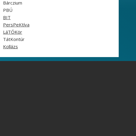
Bárczium
PBÚ
BIT
PersPeKtíva
LáTÓKör
TátKontúr
Kollázs