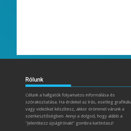
Rólunk
Célunk a hallgatók folyamatos informálása és
szórakoztatása. Ha érdekel az írás, esetleg grafikák
vagy videókat készítesz, akkor örömmel várunk a
szerkesztőségben. Annyi a dolgod, hogy alább a
"Jelentkezz újságírónak!" gombra kattintasz!