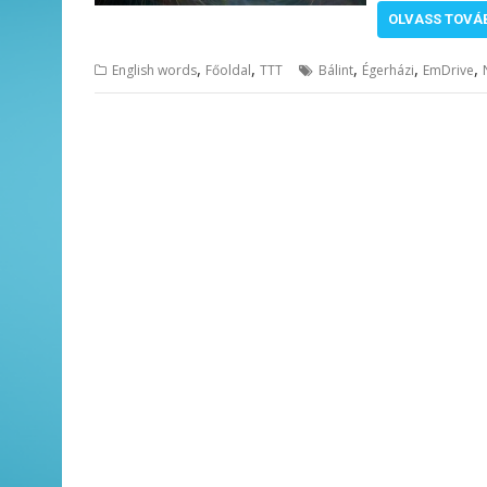
OLVASS TOVÁ
,
,
,
,
,
English words
Főoldal
TTT
Bálint
Égerházi
EmDrive