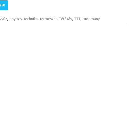
BB!
,
,
,
,
,
,
Nyúz
physics
technika
természet
Tétékás
TTT
tudomány