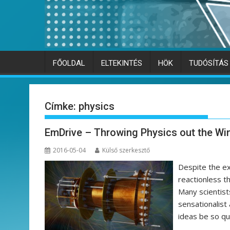
FŐOLDAL
ELTEKINTÉS
HÖK
TUDÓSÍTÁS
Címke:
physics
EmDrive – Throwing Physics out the W
2016-05-04
Külső szerkesztő
Despite the ex
reactionless t
Many scientist
sensationalist 
ideas be so qu