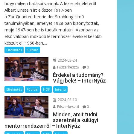
hogy milyen hatásai vannak. A lézer elméletéről
Albert Einstein írt először 1917-ben
a Zur Quantentheorie der Strahlung című
tanulmányában, amelyet 1928-ban bizonyítottak,
majd 1947-ben be is tudták mutatni. Azonban az
első valóban működő lézerműszer évekkel később
készült el, 1960-ban,...
Eltekintés
Kultúra
2024-03-24
Főszerkesztő
0
Érdekel a tudomány?
Vágj bele! – InterNyúz
Eltekintés
Főoldal
HÖK
Interjú
2024-03-10
Főszerkesztő
0
Minden, amit tudni
szeretnél a külügyi
mentorrendszerről – InterNyúz