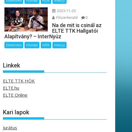
Eltekintés
Főoldal
HÖK
Interjú
2023-11-20
Főszerkesztő
0
Na de mit is csinál az
ELTE TTK Hallgatói
Alapítvány? – InterNyúz
Eltekintés
Főoldal
HÖK
Interjú
Linkek
ELTE TTK HÖK
ELTE.hu
ELTE Online
Kari lapok
Jurátus