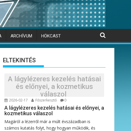
A
ARCHÍVUM
HÖKCAST
ELTEKINTÉS
A lágylézeres kezelés hatásai
és előnyei, a kozmetikus
válaszol
2026-02-17
Főszerkesztő
0
A lágylézeres kezelés hatásai és előnyei, a
kozmetikus válaszol
Magáról a lézerről már a múlt évszázadban is
számos kutatás folyt, hogy hogyan működik, és