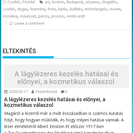
,
,
,
,
,
,
Cooltér
Főoldal
art
boston
Budapest
cézanne
chagallm
,
,
,
,
,
,
,
,
cooltér
degas
festmény
frida
kahlo
kiállítés
michelangelo
monet
,
,
,
,
moszkva
művészet
párizs
picasso
rembrandt
Leave a comment
ELTEKINTÉS
A lágylézeres kezelés hatásai és
előnyei, a kozmetikus válaszol
2026-02-17
Főszerkesztő
0
A lágylézeres kezelés hatásai és előnyei, a
kozmetikus válaszol
Magáról a lézerről már a múlt évszázadban is számos kutatás
folyt, hogy hogyan működik, és hogy milyen hatásai vannak. A
lézer elméletéről Albert Einstein írt először 1917-ben
a Zur Quantentheorie der Strahlung című tanulmányában,