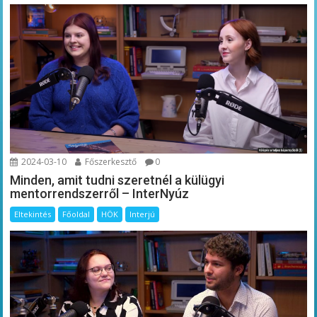
2024-03-10
Főszerkesztő
0
Minden, amit tudni szeretnél a külügyi
mentorrendszerről – InterNyúz
Eltekintés
Főoldal
HÖK
Interjú