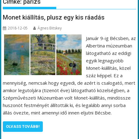
Címke:
párizs
Monet kiállítás, plusz egy kis ráadás
2018-12-05
Ágnes Bitskey
Január 9-ig Bécsben, az
Albertina múzeumban
látogatható az eddigi
egyik legnagyobb
Monet-kiállítás, közel
száz képpel. Ez a
mennyiség, nemcsak hogy egyedi, de azért is csalogató, mert
amikor legutoljára (tizenöt éve) látogatható közelségben, a
Szépművészeti Múzeumban volt Monet-kiállítás, mindössze
huszonöt festményét állították ki, és legalább annyi sorba
állás övezte, mint amennyi idő innen eljutni Bécsbe.
OLVASS TOVÁBB!