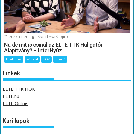
2023-11-20
Főszerkesztő
0
Na de mit is csinál az ELTE TTK Hallgatói
Alapítvány? – InterNyúz
Eltekintés
Főoldal
HÖK
Interjú
Linkek
ELTE TTK HÖK
ELTE.hu
ELTE Online
Kari lapok