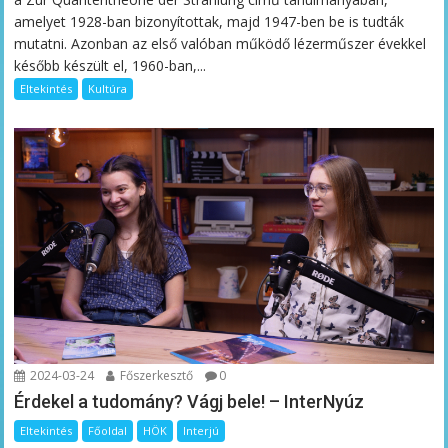
amelyet 1928-ban bizonyítottak, majd 1947-ben be is tudták
mutatni. Azonban az első valóban működő lézerműszer évekkel
később készült el, 1960-ban,...
Eltekintés
Kultúra
2024-03-24
Főszerkesztő
0
Érdekel a tudomány? Vágj bele! – InterNyúz
Eltekintés
Főoldal
HÖK
Interjú