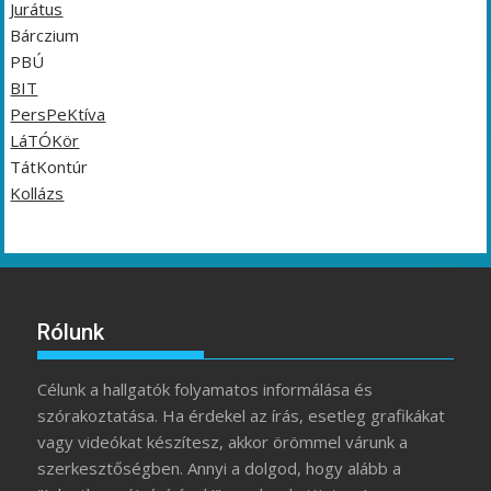
Jurátus
Bárczium
PBÚ
BIT
PersPeKtíva
LáTÓKör
TátKontúr
Kollázs
Rólunk
Célunk a hallgatók folyamatos informálása és
szórakoztatása. Ha érdekel az írás, esetleg grafikákat
vagy videókat készítesz, akkor örömmel várunk a
szerkesztőségben. Annyi a dolgod, hogy alább a