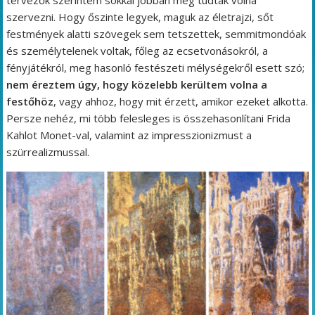
tervezők szerintem sokkal jobban meg tudták volna
szervezni. Hogy őszinte legyek, maguk az életrajzi, sőt
festmények alatti szövegek sem tetszettek, semmitmondóak
és személytelenek voltak, főleg az ecsetvonásokról, a
fényjátékról, meg hasonló festészeti mélységekről esett szó;
nem éreztem úgy, hogy közelebb kerültem volna a
festőhöz
, vagy ahhoz, hogy mit érzett, amikor ezeket alkotta.
Persze nehéz, mi több felesleges is összehasonlítani Frida
Kahlot Monet-val, valamint az impresszionizmust a
szürrealizmussal.