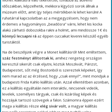
Monet kiállításra való tekintettel, továbbá az adventi
időszakban, képzelhetik, mekkora kígyózó sorok állnak a
múzeum előtt, amit így teljes mértékben ki lehet kerülni! A
ruhatárral kapcsolatban az a megjegyzésem, hogy nem
érdemes a hagyományos „beadósra” várni, lehet kis kocka
alakú zárható dobozokba rakni a holmit, ami mindössze 1€ és
könnyű lecsapni rá
az éppen cuccaikat kivenni készülő egyéb
turistáktól.
Na de beszéljünk végre a Monet kiállításról! Mint említettem,
száz festményt állítottak ki
, amihez rengeteg országon
keresztül sikerült csak eljutni, köztük Moszkvát, Párizst,
Budapestet, sőt még Bostonból is szereztek képeket, így
nem marad az az érzésed, hogy „csak ennyi?”, mint mondjuk a
budapesti Frida Kahlo kiállítás után. Azzal ellentétben azonban,
ez a kiállítás egyáltalán nem interaktív, nincsenek videók,
levelek, személyes tárgyak, csak és kizárólag képek és
hozzájuk tartozó szövegek a falon. Számomra éppen ezért
maga a kiállítás része
elég sivár volt
, a magyar kiállítás