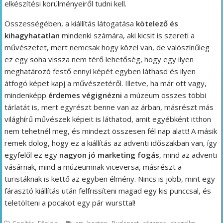
elkészítési körülményeiről tudni kell.
Összességében, a kiállítás látogatása
kötelező és
kihagyhatatlan
mindenki számára, aki kicsit is szereti a
művészetet, mert nemcsak hogy közel van, de valószínűleg
ez egy soha vissza nem térő lehetőség, hogy egy ilyen
meghatározó festő ennyi képét egyben láthasd és ilyen
átfogó képet kapj a művészetéről. Illetve, ha már ott vagy,
mindenképp
érdemes végignézni
a múzeum összes többi
tárlatát is, mert egyrészt benne van az árban, másrészt más
világhírű művészek képeit is láthatod, amit egyébként itthon
nem tehetnél meg, és mindezt összesen fél nap alatt! A másik
remek dolog, hogy ez a kiállítás az adventi időszakban van, így
egyfelől ez egy
nagyon jó marketing fogás
, mind az adventi
vásárnak, mind a múzeumnak viceversa, másrészt a
turistáknak is kettő az egyben élmény. Nincs is jobb, mint egy
fárasztó kiállítás után felfrissíteni magad egy kis punccsal, és
teletölteni a pocakot egy pár wursttal!
,
,
,
,
,
,