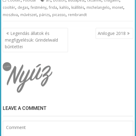
Cooltér
Főoldal
art
boston
Budapest
cézanne
chagallm
,
,
,
,
,
,
,
,
cooltér
degas
festmény
frida
kahlo
kiállítés
michelangelo
monet
,
,
,
,
moszkva
művészet
párizs
picasso
rembrandt
Bejegyzés
Legendás állatok és
Anilogue 2018
navigáció
megfigyelésük: Grindelwald
bűntettei
LEAVE A COMMENT