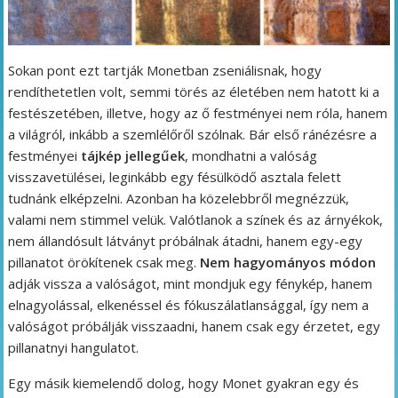
Sokan pont ezt tartják Monetban zseniálisnak, hogy
rendíthetetlen volt, semmi törés az életében nem hatott ki a
festészetében, illetve, hogy az ő festményei nem róla, hanem
a világról, inkább a szemlélőről szólnak. Bár első ránézésre a
festményei
tájkép jellegűek
, mondhatni a valóság
visszavetülései, leginkább egy fésülködő asztala felett
tudnánk elképzelni. Azonban ha közelebbről megnézzük,
valami nem stimmel velük. Valótlanok a színek és az árnyékok,
nem állandósult látványt próbálnak átadni, hanem egy-egy
pillanatot örökítenek csak meg.
Nem hagyományos módon
adják vissza a valóságot, mint mondjuk egy fénykép, hanem
elnagyolással, elkenéssel és fókuszálatlansággal, így nem a
valóságot próbálják visszaadni, hanem csak egy érzetet, egy
pillanatnyi hangulatot.
Egy másik kiemelendő dolog, hogy Monet gyakran egy és