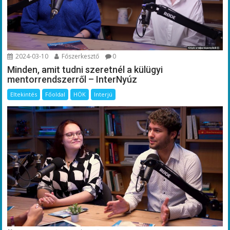
2024-03-10
Főszerkesztő
0
Minden, amit tudni szeretnél a külügyi
mentorrendszerről – InterNyúz
Eltekintés
Főoldal
HÖK
Interjú