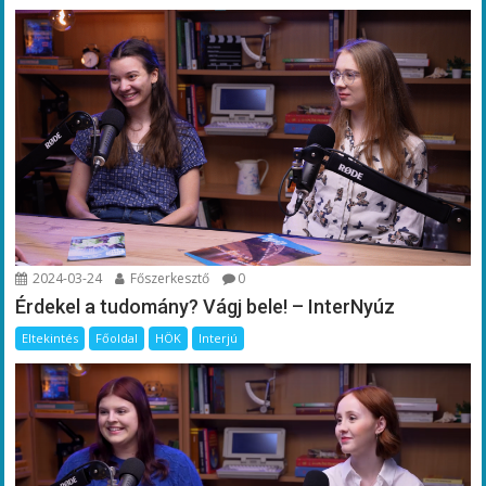
2024-03-24
Főszerkesztő
0
Érdekel a tudomány? Vágj bele! – InterNyúz
Eltekintés
Főoldal
HÖK
Interjú