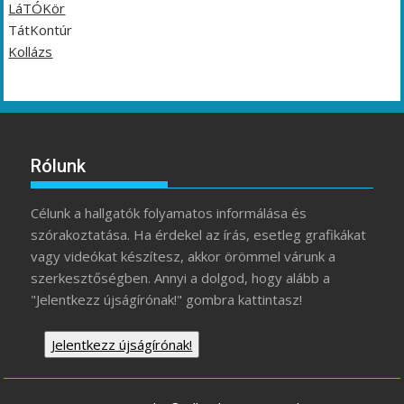
LáTÓKör
TátKontúr
Kollázs
Rólunk
Célunk a hallgatók folyamatos informálása és
szórakoztatása. Ha érdekel az írás, esetleg grafikákat
vagy videókat készítesz, akkor örömmel várunk a
szerkesztőségben. Annyi a dolgod, hogy alább a
"Jelentkezz újságírónak!" gombra kattintasz!
Jelentkezz újságírónak!