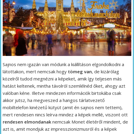
Sajnos nem igazán van módunk a kiállításon elgondolkodni a
látottakon, mert nemcsak hogy
tömeg van
, de kizárólag
közelről tudod megnézni a képeket, amik így teljesen más
hatást keltenek, mintha távolról szemlélnéd őket, ahogy azt
valóban kéne. Illetve mindezen információk birtokába csak
akkor jutsz, ha megveszed a hangos tárlatvezető
mobiltelefon kinézetű kütyüt (amit én sajnos nem tettem),
mert rendesen nincs leírva mindez a képek mellé, viszont ott
rendesen elmondanak
nemcsak Monet életéről mindent, de
azt is, amit mondjuk az impresszionizmusról és a képek