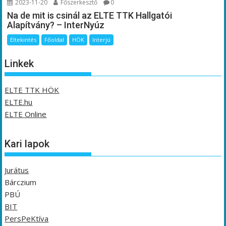
2023-11-20
Főszerkesztő
0
Na de mit is csinál az ELTE TTK Hallgatói
Alapítvány? – InterNyúz
Eltekintés
Főoldal
HÖK
Interjú
Linkek
ELTE TTK HÖK
ELTE.hu
ELTE Online
Kari lapok
Jurátus
Bárczium
PBÚ
BIT
PersPeKtíva