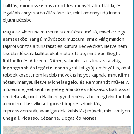
kiállítás,
mindössze huszonöt
festményét állították ki, és
legalább annyi sorba állás övezte, mint amennyi idő innen
eljutni Bécsbe.
Maga az Albertina múzeum is említésre méltó, mivel ez egy
nemzetközi rangú
művészeti múzeum, ami a világ minden
tájáról vonzza a turistákat és kultúra-kedvelőket, illetve nem
kisebb időszaki kiállításokat mutatott be, mint
Van Gogh
,
Raffaello
és
Albrecht Dürer
, valamint tartalmazza a világ
legnagyobb és legértékesebb
grafikai gyűjteményét is, ahol
többek között nem kisebb művek is helyet kapnak, mint
Klimt
nőtanulmányai, illetve
Michelangelo
, és
Rembrandt
művei. A
múzeum egyébként rengeteg állandó és időszakos kiállítással
rendelkezik, mint a Batliner-gyűjtemény, ahol megtekinthetjük
a modern klasszikusok (poszt-impresszionisták,
impresszionisták, avantgardok, kubisták) műveit, mint amilyen
Chagall
,
Picasso
,
Cézanne
, Degas és
Monet
.