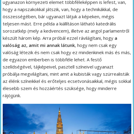
ugyanazon környezeti elemet többféleképpen is lefest, van,
hogy a napszakokkal játszik, van, hogy a technikákkal, de
összességében, bár ugyanazt látjuk a képeken, mégis
teljesen mást. Erre példa a kiállításon látható katedrális
sorozatkép (mely a kedvencem), illetve az angol parlamentről
készült három kép. Arra próbál ezzel rávilágítani, hogy
a
valóság az, amit mi annak látunk
, hogy nem csak egy
valóság létezik és nem csak hogy ez mindenkinek más és más,
de egyazon emberben is többféle lehet. A festő
szelídségével, tájképeivel, pasztell színeivel ugyanazt
próbálja megvilágítani, mint amit a kubisták vagy szürrealisták
az élénk színeikkel és erőteljes ecsetvonásaikkal, mégis sokkal
élesebb szem és hozzáértés szüksége, hogy minderre
rájöjjünk.