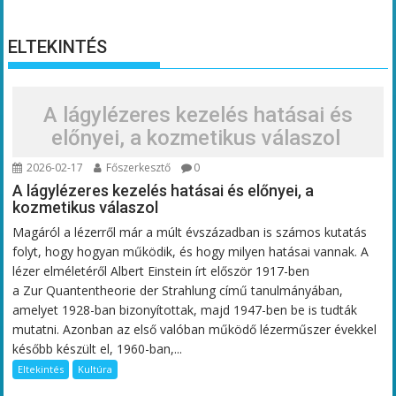
ELTEKINTÉS
A lágylézeres kezelés hatásai és
előnyei, a kozmetikus válaszol
2026-02-17
Főszerkesztő
0
A lágylézeres kezelés hatásai és előnyei, a
kozmetikus válaszol
Magáról a lézerről már a múlt évszázadban is számos kutatás
folyt, hogy hogyan működik, és hogy milyen hatásai vannak. A
lézer elméletéről Albert Einstein írt először 1917-ben
a Zur Quantentheorie der Strahlung című tanulmányában,
amelyet 1928-ban bizonyítottak, majd 1947-ben be is tudták
mutatni. Azonban az első valóban működő lézerműszer évekkel
később készült el, 1960-ban,...
Eltekintés
Kultúra