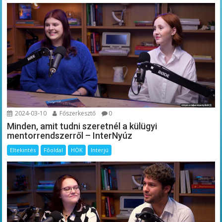
2024-03-10
Főszerkesztő
0
Minden, amit tudni szeretnél a külügyi
mentorrendszerről – InterNyúz
Eltekintés
Főoldal
HÖK
Interjú