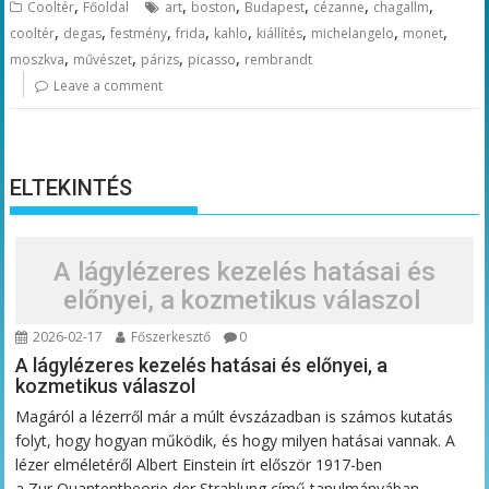
,
,
,
,
,
,
Cooltér
Főoldal
art
boston
Budapest
cézanne
chagallm
,
,
,
,
,
,
,
,
cooltér
degas
festmény
frida
kahlo
kiállítés
michelangelo
monet
,
,
,
,
moszkva
művészet
párizs
picasso
rembrandt
Leave a comment
ELTEKINTÉS
A lágylézeres kezelés hatásai és
előnyei, a kozmetikus válaszol
2026-02-17
Főszerkesztő
0
A lágylézeres kezelés hatásai és előnyei, a
kozmetikus válaszol
Magáról a lézerről már a múlt évszázadban is számos kutatás
folyt, hogy hogyan működik, és hogy milyen hatásai vannak. A
lézer elméletéről Albert Einstein írt először 1917-ben
a Zur Quantentheorie der Strahlung című tanulmányában,