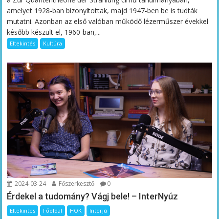
amelyet 1928-ban bizonyítottak, majd 1947-ben be is tudták
mutatni. Azonban az első valóban működő lézerműszer évekkel
később készült el, 1960-ban,...
Eltekintés
Kultúra
2024-03-24
Főszerkesztő
0
Érdekel a tudomány? Vágj bele! – InterNyúz
Eltekintés
Főoldal
HÖK
Interjú