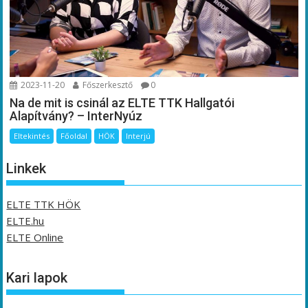
2023-11-20
Főszerkesztő
0
Na de mit is csinál az ELTE TTK Hallgatói
Alapítvány? – InterNyúz
Eltekintés
Főoldal
HÖK
Interjú
Linkek
ELTE TTK HÖK
ELTE.hu
ELTE Online
Kari lapok