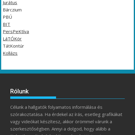
Jurátus
Bárczium
PBÚ
BIT
PersPeKtíva
LáTÓKör
TátKontúr
Kollázs
Rólunk
Célunk a hallgatók folyamatos informálása és
szórakoztatása. Ha érdekel az írás, esetleg grafikákat
vagy videókat készítesz, akkor örömmel várunk a
szerkesztőségben. Annyi a dolgod, hogy alább a