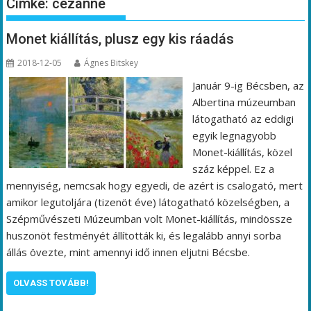
Címke:
cézanne
Monet kiállítás, plusz egy kis ráadás
2018-12-05
Ágnes Bitskey
Január 9-ig Bécsben, az
Albertina múzeumban
látogatható az eddigi
egyik legnagyobb
Monet-kiállítás, közel
száz képpel. Ez a
mennyiség, nemcsak hogy egyedi, de azért is csalogató, mert
amikor legutoljára (tizenöt éve) látogatható közelségben, a
Szépművészeti Múzeumban volt Monet-kiállítás, mindössze
huszonöt festményét állították ki, és legalább annyi sorba
állás övezte, mint amennyi idő innen eljutni Bécsbe.
OLVASS TOVÁBB!