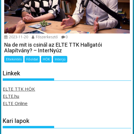
2023-11-20
Főszerkesztő
0
Na de mit is csinál az ELTE TTK Hallgatói
Alapítvány? – InterNyúz
Eltekintés
Főoldal
HÖK
Interjú
Linkek
ELTE TTK HÖK
ELTE.hu
ELTE Online
Kari lapok