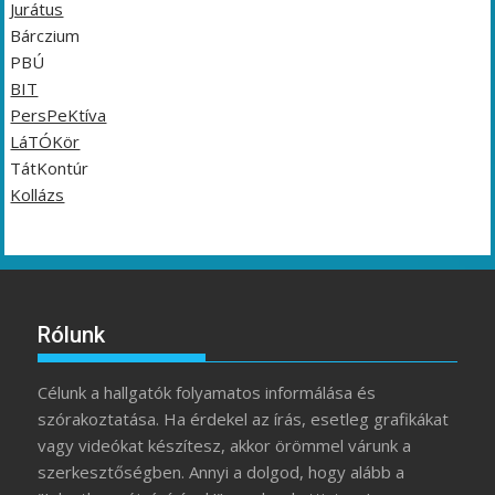
Jurátus
Bárczium
PBÚ
BIT
PersPeKtíva
LáTÓKör
TátKontúr
Kollázs
Rólunk
Célunk a hallgatók folyamatos informálása és
szórakoztatása. Ha érdekel az írás, esetleg grafikákat
vagy videókat készítesz, akkor örömmel várunk a
szerkesztőségben. Annyi a dolgod, hogy alább a