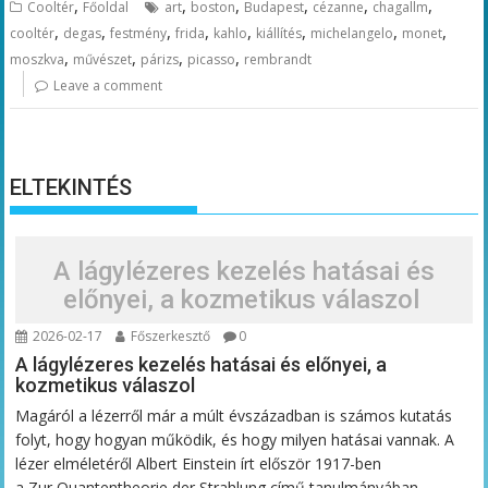
,
,
,
,
,
,
Cooltér
Főoldal
art
boston
Budapest
cézanne
chagallm
,
,
,
,
,
,
,
,
cooltér
degas
festmény
frida
kahlo
kiállítés
michelangelo
monet
,
,
,
,
moszkva
művészet
párizs
picasso
rembrandt
Leave a comment
ELTEKINTÉS
A lágylézeres kezelés hatásai és
előnyei, a kozmetikus válaszol
2026-02-17
Főszerkesztő
0
A lágylézeres kezelés hatásai és előnyei, a
kozmetikus válaszol
Magáról a lézerről már a múlt évszázadban is számos kutatás
folyt, hogy hogyan működik, és hogy milyen hatásai vannak. A
lézer elméletéről Albert Einstein írt először 1917-ben
a Zur Quantentheorie der Strahlung című tanulmányában,