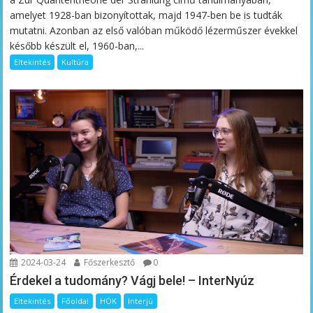
amelyet 1928-ban bizonyítottak, majd 1947-ben be is tudták
mutatni. Azonban az első valóban működő lézerműszer évekkel
később készült el, 1960-ban,...
Eltekintés
Kultúra
2024-03-24
Főszerkesztő
0
Érdekel a tudomány? Vágj bele! – InterNyúz
Eltekintés
Főoldal
HÖK
Interjú