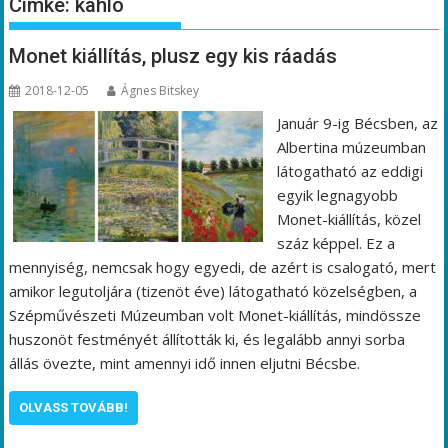
Címke:
kahlo
Monet kiállítás, plusz egy kis ráadás
2018-12-05
Ágnes Bitskey
Január 9-ig Bécsben, az
Albertina múzeumban
látogatható az eddigi
egyik legnagyobb
Monet-kiállítás, közel
száz képpel. Ez a
mennyiség, nemcsak hogy egyedi, de azért is csalogató, mert
amikor legutoljára (tizenöt éve) látogatható közelségben, a
Szépművészeti Múzeumban volt Monet-kiállítás, mindössze
huszonöt festményét állították ki, és legalább annyi sorba
állás övezte, mint amennyi idő innen eljutni Bécsbe.
OLVASS TOVÁBB!