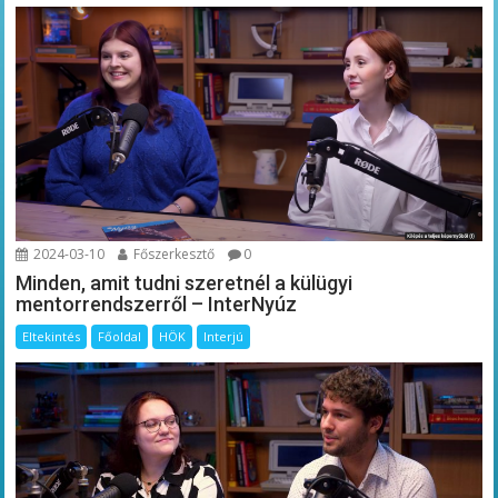
2024-03-10
Főszerkesztő
0
Minden, amit tudni szeretnél a külügyi
mentorrendszerről – InterNyúz
Eltekintés
Főoldal
HÖK
Interjú