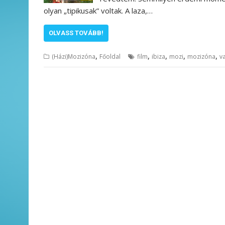
olyan „tipikusak” voltak. A laza,…
OLVASS TOVÁBB!
,
,
,
,
,
(Házi)Mozizóna
Főoldal
film
ibiza
mozi
mozizóna
v