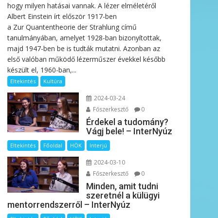
hogy milyen hatásai vannak. A lézer elméletéről
Albert Einstein írt először 1917-ben
a Zur Quantentheorie der Strahlung című
tanulmányában, amelyet 1928-ban bizonyítottak,
majd 1947-ben be is tudták mutatni. Azonban az
első valóban működő lézerműszer évekkel később
készült el, 1960-ban,...
Eltekintés
Kultúra
2024-03-24
Főszerkesztő
0
Érdekel a tudomány?
Vágj bele! – InterNyúz
Eltekintés
Főoldal
HÖK
Interjú
2024-03-10
Főszerkesztő
0
Minden, amit tudni
szeretnél a külügyi
mentorrendszerről – InterNyúz