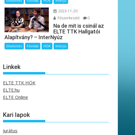
Eltekintés
Főoldal
HÖK
Interjú
2023-11-20
Főszerkesztő
0
Na de mit is csinál az
ELTE TTK Hallgatói
Alapítvány? – InterNyúz
Eltekintés
Főoldal
HÖK
Interjú
Linkek
ELTE TTK HÖK
ELTE.hu
ELTE Online
Kari lapok
Jurátus