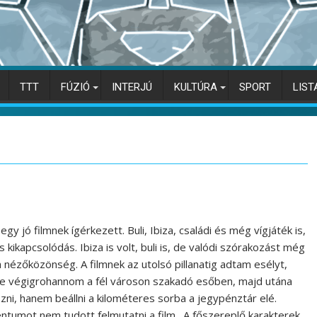
TTT
FÚZIÓ
INTERJÚ
KULTÚRA
SPORT
LIST
egy jó filmnek ígérkezett. Buli, Ibiza, családi és még vígjáték is,
kikapcsolódás. Ibiza is volt, buli is, de valódi szórakozást még
a nézőközönség. A filmnek az utolsó pillanatig adtam esélyt,
rte végigrohannom a fél városon szakadó esőben, majd utána
ni, hanem beállni a kilométeres sorba a jegypénztár elé.
mot nem tudott felmutatni a film. A főszereplő karakterek