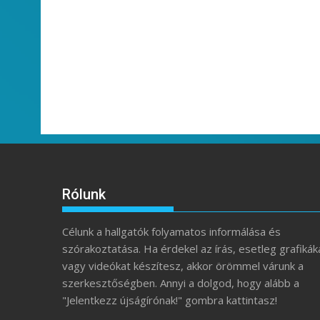
Rólunk
Célunk a hallgatók folyamatos informálása és
szórakoztatása. Ha érdekel az írás, esetleg grafikák
vagy videókat készítesz, akkor örömmel várunk a
szerkesztőségben. Annyi a dolgod, hogy alább a
"Jelentkezz újságírónak!" gombra kattintasz!