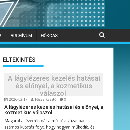
A
ARCHÍVUM
HÖKCAST
ELTEKINTÉS
A lágylézeres kezelés hatásai
és előnyei, a kozmetikus
válaszol
2026-02-17
Főszerkesztő
0
A lágylézeres kezelés hatásai és előnyei, a
kozmetikus válaszol
Magáról a lézerről már a múlt évszázadban is
számos kutatás folyt, hogy hogyan működik, és