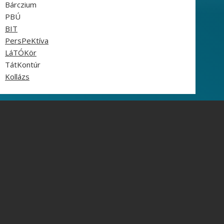
Bárczium
PBÚ
BIT
PersPeKtíva
LáTÓKör
TátKontúr
Kollázs