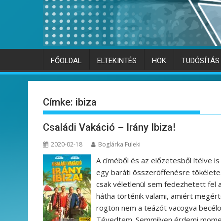
FŐOLDAL
ELTEKINTÉS
HÖK
TUDÓSÍTÁS
Címke:
ibiza
Családi Vakáció – Irány Ibiza!
2020-02-18
Boglárka Füleki
A címéből és az előzetesből ítélve is 
egy baráti összeröffenésre tökéletes 
csak véletlenül sem fedezhetett fel 
hátha történik valami, amiért megé
rögtön nem a teázót vacogva becéloz
Tévedtem. Semmilyen érdemi momentu