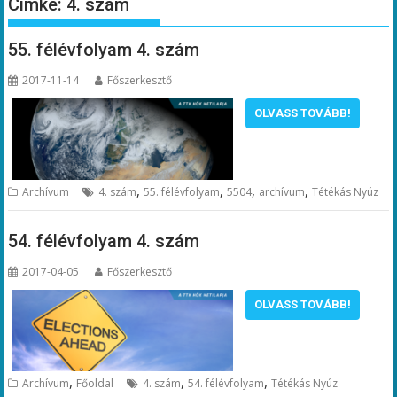
Címke:
4. szám
55. félévfolyam 4. szám
2017-11-14
Főszerkesztő
OLVASS TOVÁBB!
,
,
,
,
Archívum
4. szám
55. félévfolyam
5504
archívum
Tétékás Nyúz
54. félévfolyam 4. szám
2017-04-05
Főszerkesztő
OLVASS TOVÁBB!
,
,
,
Archívum
Főoldal
4. szám
54. félévfolyam
Tétékás Nyúz