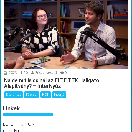
2023-11-20
Főszerkesztő
0
Na de mit is csinál az ELTE TTK Hallgatói
Alapítvány? – InterNyúz
Eltekintés
Főoldal
HÖK
Interjú
Linkek
ELTE TTK HÖK
ELTE.hu