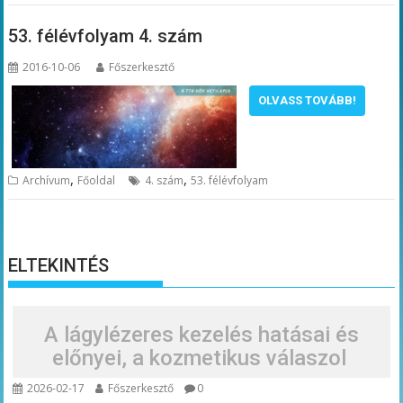
53. félévfolyam 4. szám
2016-10-06
Főszerkesztő
OLVASS TOVÁBB!
,
,
Archívum
Főoldal
4. szám
53. félévfolyam
ELTEKINTÉS
A lágylézeres kezelés hatásai és
előnyei, a kozmetikus válaszol
2026-02-17
Főszerkesztő
0