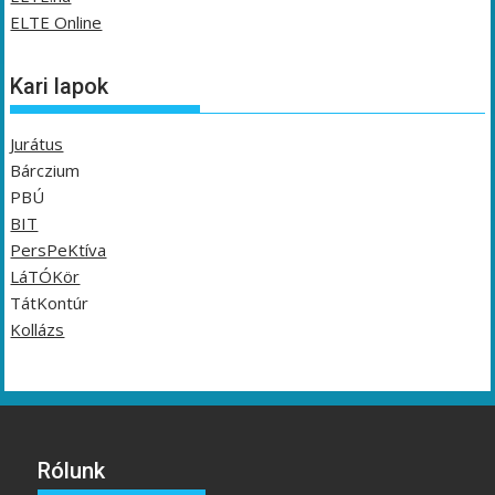
ELTE Online
Kari lapok
Jurátus
Bárczium
PBÚ
BIT
PersPeKtíva
LáTÓKör
TátKontúr
Kollázs
Rólunk