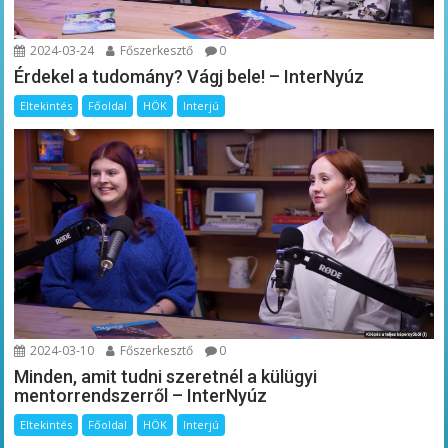
2024-03-24
Főszerkesztő
0
Érdekel a tudomány? Vágj bele! – InterNyúz
Eltekintés
Főoldal
HÖK
Interjú
2024-03-10
Főszerkesztő
0
Minden, amit tudni szeretnél a külügyi
mentorrendszerről – InterNyúz
Eltekintés
Főoldal
HÖK
Interjú