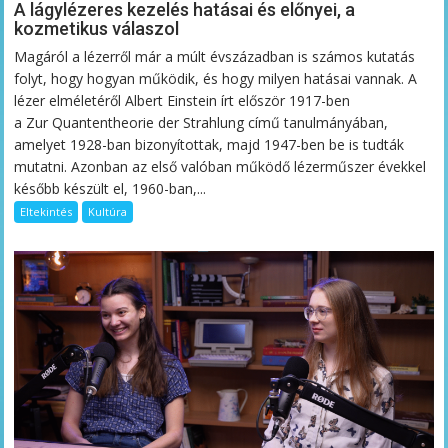
A lágylézeres kezelés hatásai és előnyei, a
kozmetikus válaszol
Magáról a lézerről már a múlt évszázadban is számos kutatás
folyt, hogy hogyan működik, és hogy milyen hatásai vannak. A
lézer elméletéről Albert Einstein írt először 1917-ben
a Zur Quantentheorie der Strahlung című tanulmányában,
amelyet 1928-ban bizonyítottak, majd 1947-ben be is tudták
mutatni. Azonban az első valóban működő lézerműszer évekkel
később készült el, 1960-ban,...
Eltekintés
Kultúra