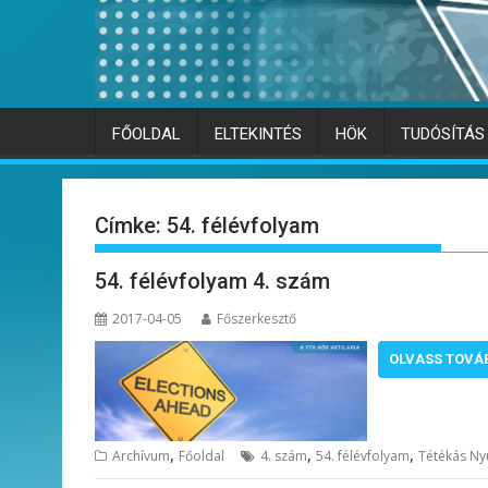
FŐOLDAL
ELTEKINTÉS
HÖK
TUDÓSÍTÁS
Címke:
54. félévfolyam
54. félévfolyam 4. szám
2017-04-05
Főszerkesztő
OLVASS TOVÁ
,
,
,
Archívum
Főoldal
4. szám
54. félévfolyam
Tétékás Ny