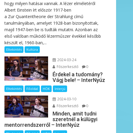
hogy milyen hatásai vannak. A lézer elméletéről
Albert Einstein írt először 1917-ben
a Zur Quantentheorie der Strahlung című
tanulmányában, amelyet 1928-ban bizonyítottak,
majd 1947-ben be is tudták mutatni. Azonban az
első valóban működő lézerműszer évekkel később
készült el, 1960-ban,...
Eltekintés
Kultúra
2024-03-24
Főszerkesztő
0
Érdekel a tudomány?
Vágj bele! – InterNyúz
Eltekintés
Főoldal
HÖK
Interjú
2024-03-10
Főszerkesztő
0
Minden, amit tudni
szeretnél a külügyi
mentorrendszerről – InterNyúz