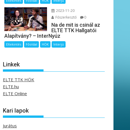
Eltekintés
Főoldal
HÖK
Interjú
2023-11-20
Főszerkesztő
0
Na de mit is csinál az
ELTE TTK Hallgatói
Alapítvány? – InterNyúz
Eltekintés
Főoldal
HÖK
Interjú
Linkek
ELTE TTK HÖK
ELTE.hu
ELTE Online
Kari lapok
Jurátus