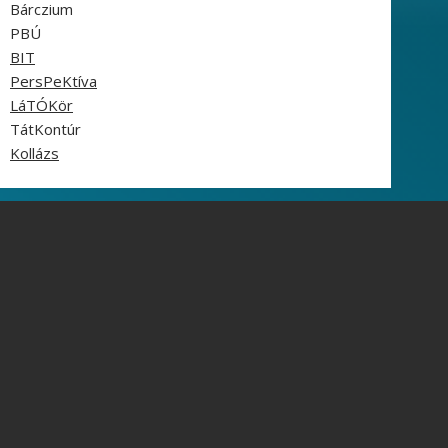
Bárczium
PBÚ
BIT
PersPeKtíva
LáTÓKör
TátKontúr
Kollázs