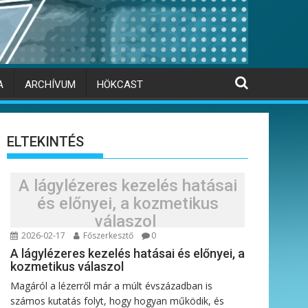
A
ARCHÍVUM
HÖKCAST
ELTEKINTÉS
A lágylézeres kezelés hatásai
és előnyei, a kozmetikus
válaszol
2026-02-17
Főszerkesztő
0
A lágylézeres kezelés hatásai és előnyei, a
kozmetikus válaszol
Magáról a lézerről már a múlt évszázadban is
számos kutatás folyt, hogy hogyan működik, és