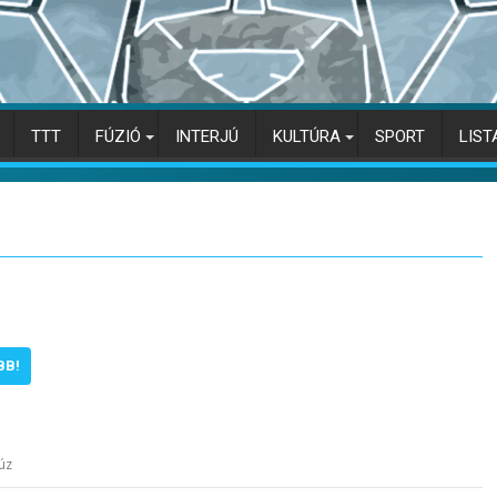
TTT
FÚZIÓ
INTERJÚ
KULTÚRA
SPORT
LIST
BB!
úz