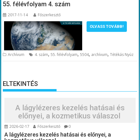
55. félévfolyam 4. szám
2017-11-14
Főszerkesztő
OLVASS TOVÁBB!
,
,
,
,
Archívum
4. szám
55. félévfolyam
5504
archívum
Tétékás Nyúz
ELTEKINTÉS
A lágylézeres kezelés hatásai és
előnyei, a kozmetikus válaszol
2026-02-17
Főszerkesztő
0
A lágylézeres kezelés hatásai és előnyei, a