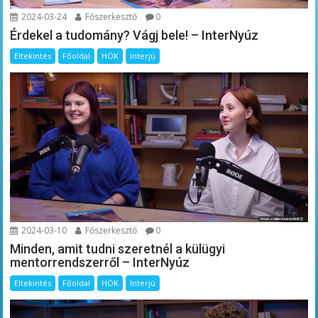
2024-03-24
Főszerkesztő
0
Érdekel a tudomány? Vágj bele! – InterNyúz
Eltekintés
Főoldal
HÖK
Interjú
2024-03-10
Főszerkesztő
0
Minden, amit tudni szeretnél a külügyi
mentorrendszerről – InterNyúz
Eltekintés
Főoldal
HÖK
Interjú