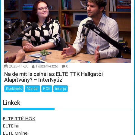
2023-11-20
Főszerkesztő
0
Na de mit is csinál az ELTE TTK Hallgatói
Alapítvány? – InterNyúz
Eltekintés
Főoldal
HÖK
Interjú
Linkek
ELTE TTK HÖK
ELTE.hu
ELTE Online