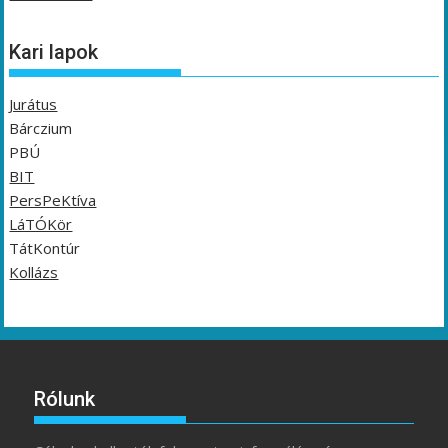
Kari lapok
Jurátus
Bárczium
PBÚ
BIT
PersPeKtíva
LáTÓKör
TátKontúr
Kollázs
Rólunk