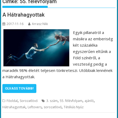
Címke:
55. félévfolyam
A Hátrahagyottak
2017-11-16
Arrasz Niki
Egyik pillanatról a
másikra az emberiség
két százaléka
egyszerűen eltűnik a
Föld színéről, a
veszteség pedig a
maradék 98% életét teljesen tönkreteszi. Utóbbiak lennének
a Hátrahagyottak.
OLVASS TOVÁBB!
,
,
,
,
Főoldal
Sorozatlövő
3. szám
55. félévfolyam
ajánló
,
,
,
Hátrahagyottak
Leftovers
sorozatlövő
Tétékás Nyúz