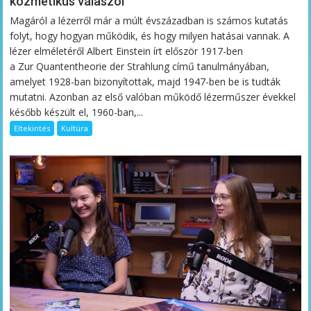
kozmetikus válaszol
Magáról a lézerről már a múlt évszázadban is számos kutatás
folyt, hogy hogyan működik, és hogy milyen hatásai vannak. A
lézer elméletéről Albert Einstein írt először 1917-ben
a Zur Quantentheorie der Strahlung című tanulmányában,
amelyet 1928-ban bizonyítottak, majd 1947-ben be is tudták
mutatni. Azonban az első valóban működő lézerműszer évekkel
később készült el, 1960-ban,...
Eltekintés
Kultúra