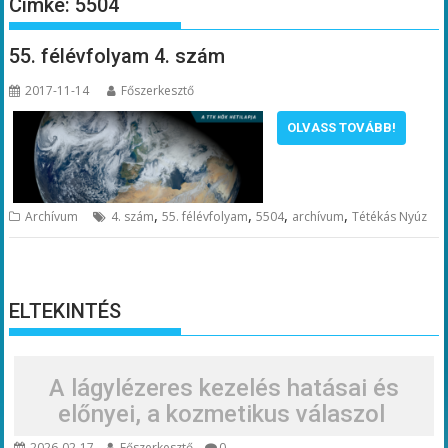
Címke:
5504
55. félévfolyam 4. szám
2017-11-14
Főszerkesztő
OLVASS TOVÁBB!
,
,
,
,
Archívum
4. szám
55. félévfolyam
5504
archívum
Tétékás Nyúz
ELTEKINTÉS
A lágylézeres kezelés hatásai és
előnyei, a kozmetikus válaszol
2026-02-17
Főszerkesztő
0