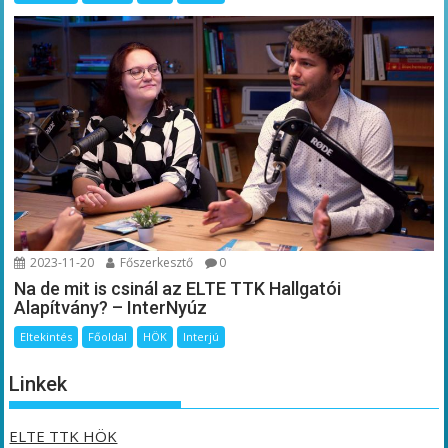
2023-11-20
Főszerkesztő
0
Na de mit is csinál az ELTE TTK Hallgatói
Alapítvány? – InterNyúz
Eltekintés
Főoldal
HÖK
Interjú
Linkek
ELTE TTK HÖK