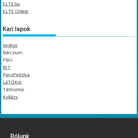
ELTE.hu
ELTE Online
Kari lapok
Jurátus
Bárczium
PBÚ
BIT
PersPeKtíva
LáTÓKör
TátKontúr
Kollázs
Rólunk