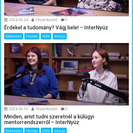
2024-03-24
Főszerkesztő
0
Érdekel a tudomány? Vágj bele! – InterNyúz
Eltekintés
Főoldal
HÖK
Interjú
2024-03-10
Főszerkesztő
0
Minden, amit tudni szeretnél a külügyi
mentorrendszerről – InterNyúz
Eltekintés
Főoldal
HÖK
Interjú