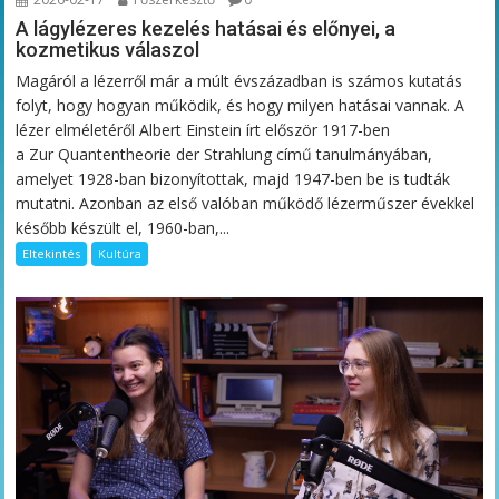
A lágylézeres kezelés hatásai és előnyei, a
kozmetikus válaszol
Magáról a lézerről már a múlt évszázadban is számos kutatás
folyt, hogy hogyan működik, és hogy milyen hatásai vannak. A
lézer elméletéről Albert Einstein írt először 1917-ben
a Zur Quantentheorie der Strahlung című tanulmányában,
amelyet 1928-ban bizonyítottak, majd 1947-ben be is tudták
mutatni. Azonban az első valóban működő lézerműszer évekkel
később készült el, 1960-ban,...
Eltekintés
Kultúra