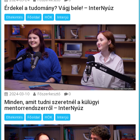
Érdekel a tudomány? Vágj bele! – InterNyúz
Eltekintés
Főoldal
HÖK
Interjú
2024-03-10
Főszerkesztő
0
Minden, amit tudni szeretnél a külügyi
mentorrendszerről – InterNyúz
Eltekintés
Főoldal
HÖK
Interjú