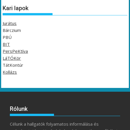
Kari lapok
Jurátus
Bárczium
PBÚ
BIT
PersPeKtíva
LáTÓKör
TátKontúr
Kollázs
Rólunk
Célunk a hallgatók folyamatos informálása és