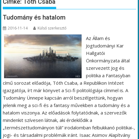
Címke:
Tóth Csaba
Tudomány és hatalom
2016-11-14
Külső szerkesztő
Az Állam és
Jogtudományi Kar
Hallgatói
Önkormányzata által
szervezett Jog és
politika a Fantasyban
című sorozat előadója, Tóth Csaba, a Republikon Intézet
igazgatója, írt már könyvet a Sci-fi politológiája címmel is. A
Tudomány Ünnepe kapcsán arról beszélgettünk, hogyan
jelenik meg a sci-fi és a fantasy művekben a tudomány és a
hatalom viszonya. Az előadások folytatódnak, a szervezők
mindenkit szívesen látnak, aki érdeklődik a
„természettudományon túli” irodalomban felbukkanó politikai-,
jogi- és társadalmi problémák iránt. Isaac Asimov Alapítvány