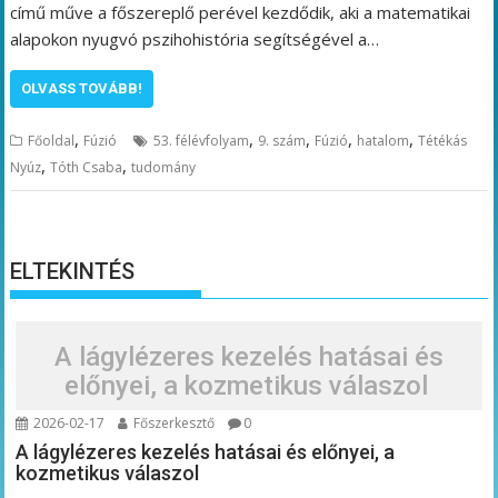
című műve a főszereplő perével kezdődik, aki a matematikai
alapokon nyugvó pszihohistória segítségével a…
OLVASS TOVÁBB!
,
,
,
,
,
Főoldal
Fúzió
53. félévfolyam
9. szám
Fúzió
hatalom
Tétékás
,
,
Nyúz
Tóth Csaba
tudomány
ELTEKINTÉS
A lágylézeres kezelés hatásai és
előnyei, a kozmetikus válaszol
2026-02-17
Főszerkesztő
0
A lágylézeres kezelés hatásai és előnyei, a
kozmetikus válaszol