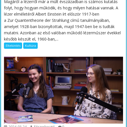
Magáról a lézerről már a múlt évszázadban is számos kutatás
folyt, hogy hogyan működik, és hogy milyen hatásai vannak. A
lézer elméletéről Albert Einstein írt először 1917-ben
a Zur Quantentheorie der Strahlung című tanulmányában,
amelyet 1928-ban bizonyítottak, majd 1947-ben be is tudták
mutatni. Azonban az első valóban működő lézerműszer évekkel
később készült el, 1960-ban,...
Eltekintés
Kultúra
2024-03-24
Főszerkesztő
0