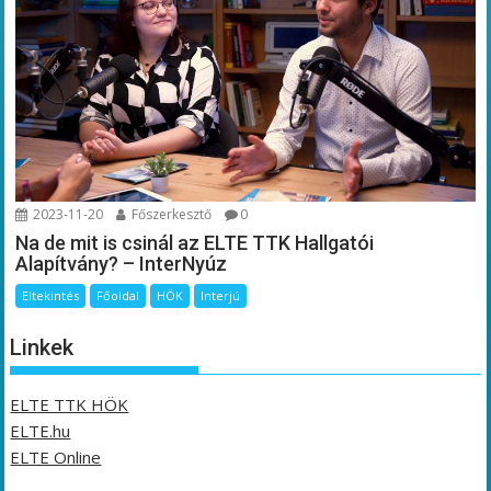
2023-11-20
Főszerkesztő
0
Na de mit is csinál az ELTE TTK Hallgatói
Alapítvány? – InterNyúz
Eltekintés
Főoldal
HÖK
Interjú
Linkek
ELTE TTK HÖK
ELTE.hu
ELTE Online