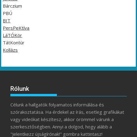
Bárczium
PBÚ
BIT
PersPeKtíva
LáTÓKör
TátKontúr
Kollázs
Rólunk
Célunk a hallgatók folyamatos informálása és
szórakoztatása. Ha érdekel az írás, esetleg grafikákat
vagy videókat készítesz, akkor örömmel várunk a
szerkesztőségben. Annyi a dolgod, hogy alább a
"Jelentkezz újságírónak!" gombra kattintasz!