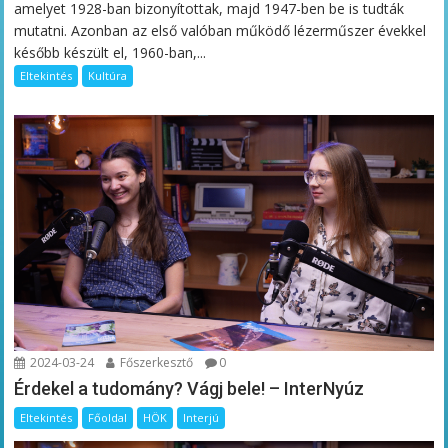
amelyet 1928-ban bizonyítottak, majd 1947-ben be is tudták
mutatni. Azonban az első valóban működő lézerműszer évekkel
később készült el, 1960-ban,...
Eltekintés
Kultúra
2024-03-24
Főszerkesztő
0
Érdekel a tudomány? Vágj bele! – InterNyúz
Eltekintés
Főoldal
HÖK
Interjú