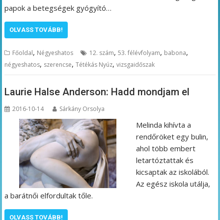
papok a betegségek gyógyító…
OLVASS TOVÁBB!
,
,
,
,
Főoldal
Négyeshatos
12. szám
53. félévfolyam
babona
,
,
,
négyeshatos
szerencse
Tétékás Nyúz
vizsgaidőszak
Laurie Halse Anderson: Hadd mondjam el
2016-10-14
Sárkány Orsolya
Melinda kihívta a
rendőröket egy bulin,
ahol több embert
letartóztattak és
kicsaptak az iskolából.
Az egész iskola utálja,
a barátnői elfordultak tőle.
OLVASS TOVÁBB!