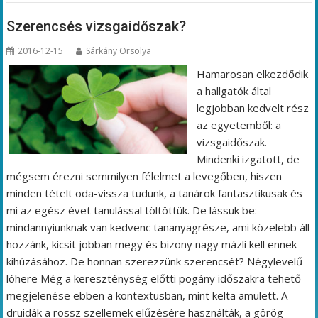
Szerencsés vizsgaidőszak?
2016-12-15
Sárkány Orsolya
Hamarosan elkezdődik
a hallgatók által
legjobban kedvelt rész
az egyetemből: a
vizsgaidőszak.
Mindenki izgatott, de
mégsem érezni semmilyen félelmet a levegőben, hiszen
minden tételt oda-vissza tudunk, a tanárok fantasztikusak és
mi az egész évet tanulással töltöttük. De lássuk be:
mindannyiunknak van kedvenc tananyagrésze, ami közelebb áll
hozzánk, kicsit jobban megy és bizony nagy mázli kell ennek
kihúzásához. De honnan szerezzünk szerencsét? Négylevelű
lóhere Még a kereszténység előtti pogány időszakra tehető
megjelenése ebben a kontextusban, mint kelta amulett. A
druidák a rossz szellemek elűzésére használták, a görög