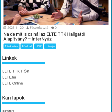
2023-11-20
Főszerkesztő
0
Na de mit is csinál az ELTE TTK Hallgatói
Alapítvány? – InterNyúz
Eltekintés
Főoldal
HÖK
Interjú
Linkek
ELTE TTK HÖK
ELTE.hu
ELTE Online
Kari lapok
Jurátus