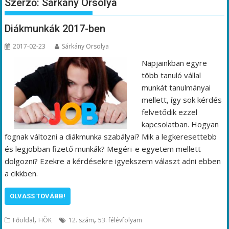
Szerző:
Sárkány Orsolya
Diákmunkák 2017-ben
2017-02-23
Sárkány Orsolya
Napjainkban egyre
több tanuló vállal
munkát tanulmányai
mellett, így sok kérdés
felvetődik ezzel
kapcsolatban. Hogyan
fognak változni a diákmunka szabályai? Mik a legkeresettebb
és legjobban fizető munkák? Megéri-e egyetem mellett
dolgozni? Ezekre a kérdésekre igyekszem választ adni ebben
a cikkben.
OLVASS TOVÁBB!
,
,
Főoldal
HÖK
12. szám
53. félévfolyam