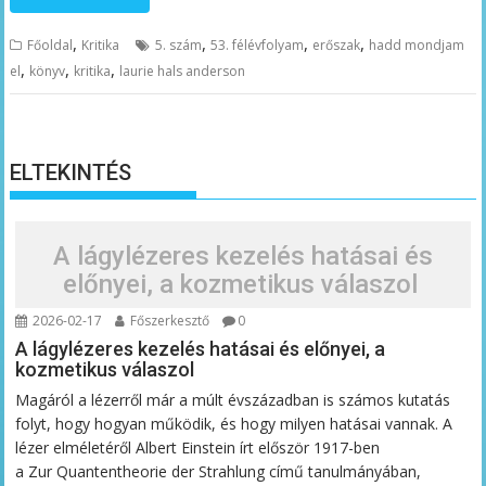
,
,
,
,
Főoldal
Kritika
5. szám
53. félévfolyam
erőszak
hadd mondjam
,
,
,
el
könyv
kritika
laurie hals anderson
ELTEKINTÉS
A lágylézeres kezelés hatásai és
előnyei, a kozmetikus válaszol
2026-02-17
Főszerkesztő
0
A lágylézeres kezelés hatásai és előnyei, a
kozmetikus válaszol
Magáról a lézerről már a múlt évszázadban is számos kutatás
folyt, hogy hogyan működik, és hogy milyen hatásai vannak. A
lézer elméletéről Albert Einstein írt először 1917-ben
a Zur Quantentheorie der Strahlung című tanulmányában,