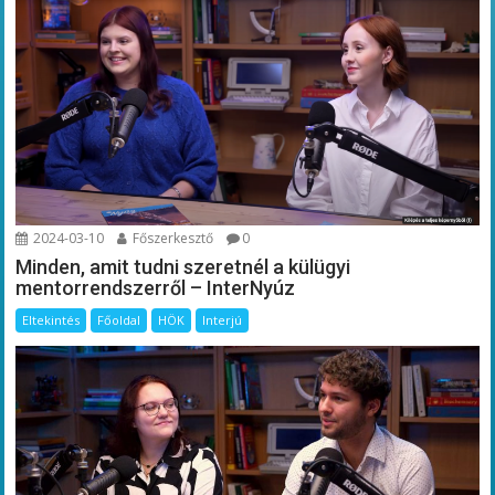
2024-03-10
Főszerkesztő
0
Minden, amit tudni szeretnél a külügyi
mentorrendszerről – InterNyúz
Eltekintés
Főoldal
HÖK
Interjú