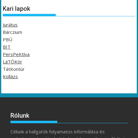
Kari lapok
Jurátus
Bárczium
PBÚ
BIT
PersPeKtíva
LáTÓKör
TátKontúr
Kollázs
Rólunk
Célunk a hallgatók folyamatos informálása és