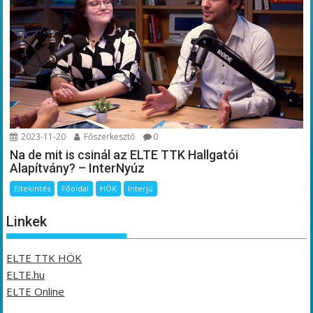
2023-11-20
Főszerkesztő
0
Na de mit is csinál az ELTE TTK Hallgatói
Alapítvány? – InterNyúz
Eltekintés
Főoldal
HÖK
Interjú
Linkek
ELTE TTK HÖK
ELTE.hu
ELTE Online