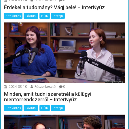
Érdekel a tudomány? Vágj bele! – InterNyúz
Eltekintés
Főoldal
HÖK
Interjú
2024-03-10
Főszerkesztő
0
Minden, amit tudni szeretnél a külügyi
mentorrendszerről – InterNyúz
Eltekintés
Főoldal
HÖK
Interjú