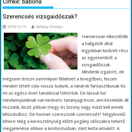
Címke:
babona
Szerencsés vizsgaidőszak?
2016-12-15
Sárkány Orsolya
Hamarosan elkezdődik
a hallgatók által
legjobban kedvelt rész
az egyetemből: a
vizsgaidőszak.
Mindenki izgatott, de
mégsem érezni semmilyen félelmet a levegőben, hiszen
minden tételt oda-vissza tudunk, a tanárok fantasztikusak és
mi az egész évet tanulással töltöttük. De lássuk be:
mindannyiunknak van kedvenc tananyagrésze, ami közelebb áll
hozzánk, kicsit jobban megy és bizony nagy mázli kell ennek
kihúzásához. De honnan szerezzünk szerencsét? Négylevelű
lóhere Még a kereszténység előtti pogány időszakra tehető
megjelenése ebben a kontextusban, mint kelta amulett. A