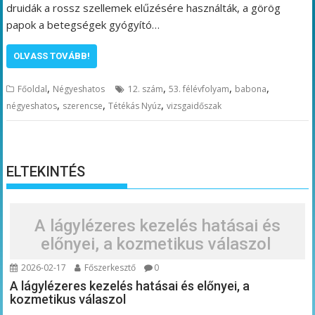
druidák a rossz szellemek elűzésére használták, a görög
papok a betegségek gyógyító…
OLVASS TOVÁBB!
,
,
,
,
Főoldal
Négyeshatos
12. szám
53. félévfolyam
babona
,
,
,
négyeshatos
szerencse
Tétékás Nyúz
vizsgaidőszak
ELTEKINTÉS
A lágylézeres kezelés hatásai és
előnyei, a kozmetikus válaszol
2026-02-17
Főszerkesztő
0
A lágylézeres kezelés hatásai és előnyei, a
kozmetikus válaszol