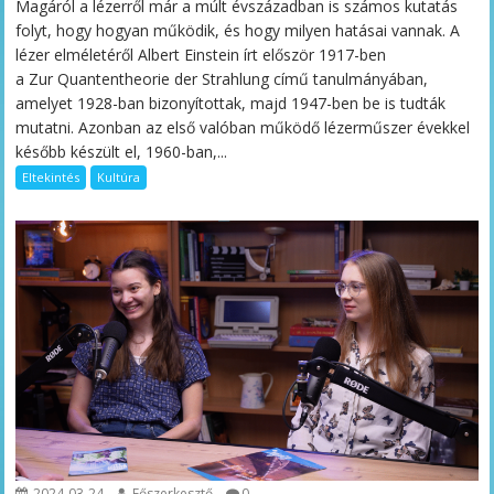
Magáról a lézerről már a múlt évszázadban is számos kutatás
folyt, hogy hogyan működik, és hogy milyen hatásai vannak. A
lézer elméletéről Albert Einstein írt először 1917-ben
a Zur Quantentheorie der Strahlung című tanulmányában,
amelyet 1928-ban bizonyítottak, majd 1947-ben be is tudták
mutatni. Azonban az első valóban működő lézerműszer évekkel
később készült el, 1960-ban,...
Eltekintés
Kultúra
2024-03-24
Főszerkesztő
0