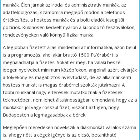
munkák. Élen járnak az irodai és adminisztratív munkák, az
adatfeldolgozás, számomra meglepő módon a telefonos
értékesítés, a hostess munkák és a bolti eladói, kisegítői
pozíciók. Különösen kedvelt nyáron a különböző fesztiválokon,
rendezvényeken való könnyű fizikai munka.
A legjobban fizetett állás mindenhol az informatikai, azon belül
is a programozás, ahol akár bruttó 1500 Ft/órabért is
meghaladhatja a fizetés. Sokat ér még, ha valaki beszél
idegen nyelveket minimum középfokon, angolnál azért elvárják
a folyékony és magabiztos nyelvtudást, de az alkalmankénti
hostess munkát is magas órabérrel szokták jutalmazni. A
többi munkánál nagy eltérések mutatkoznak a fizetések
tekintetében, nem lehet általánosságban elmondani, hogy az a
munkakör jól vagy rosszul fizet, viszont azt igen, hogy
Budapesten a legmagasabbak a bérek.
Meglepően meredeken növekszik a diákmunkát vállalók száma
is, ahogy nőtt a cégek igénye is az olcsó, betanítható