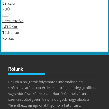
Bárczium
PBÚ
BIT
PersPeKtíva
LáTÓKör
TátKontúr
Kollázs
Rólunk
Célunk a hallgatók folyamatos informálása és
szórakoztatása. Ha érdekel az írás, esetleg grafikákat
vagy videókat készítesz, akkor örömmel várunk a
szerkesztőségben. Annyi a dolgod, hogy alább a
"Jelentkezz újságírónak!" gombra kattintasz!