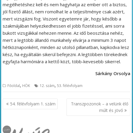
megélhetéshez kell és nem hagyhatja az ember ott a biztos,
jól fizető állást, nem romolhat le a teljesítménye csak azért,
mert vizsgázni fog. Viszont egyetemre jár, hogy később a
szakmájában helyezkedhessen el jobb fizetéssel, ami sorra
bukott vizsgákkal nehezen menne. Az idő beosztása nehéz,
mert a legtöbb állandó munkahely elvárja a minimum 3 napot
hétköznaponként, minden az utolsó pillanatban, kapkodva lesz
kész, ha egyáltalán sikerül befejezni. A legtöbben törekednek
egyfajta harmóniára a kettő közt, több-kevesebb sikerrel.
Sárkány Orsolya
,
,
Főoldal
HÖK
12. szám
53. félévfolyam
Bejegyzés
54. félévfolyam 1. szám
Transzpozonok – a velünk élő
navigáció
múlt és jövő