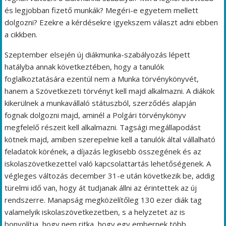
és legjobban fizető munkák? Megéri-e egyetem mellett
dolgozni? Ezekre a kérdésekre igyekszem választ adni ebben
a cikkben.
Szeptember elsején új diákmunka-szabályozás lépett
hatályba annak következtében, hogy a tanulók
foglalkoztatására ezentúl nem a Munka törvénykönyvét,
hanem a Szövetkezeti törvényt kell majd alkalmazni. A diákok
kikerülnek a munkavállaló státuszból, szerződés alapján
fognak dolgozni majd, aminél a Polgári törvénykönyv
megfelelő részeit kell alkalmazni. Tagsági megállapodást
kötnek majd, amiben szerepelnie kell a tanulók által vállalható
feladatok körének, a díjazás legkisebb összegének és az
iskolaszövetkezettel való kapcsolattartás lehetőségenek. A
végleges változás december 31-e után következik be, addig
türelmi idő van, hogy át tudjanak állni az érintettek az új
rendszerre. Manapság megközelítőleg 130 ezer diák tag
valamelyik iskolaszövetkezetben, s a helyzetet az is
bonyolítja, hogy nem ritka, hogy egy embernek több