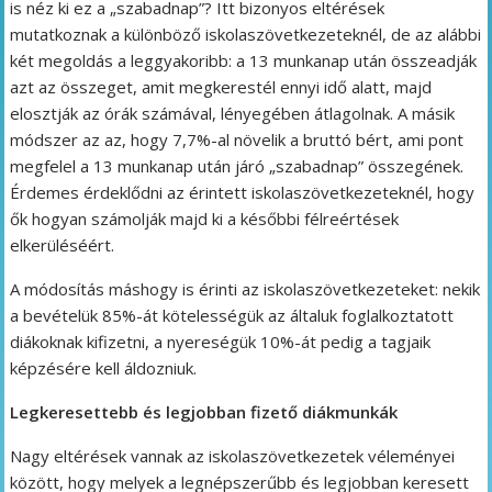
is néz ki ez a „szabadnap”? Itt bizonyos eltérések
mutatkoznak a különböző iskolaszövetkezeteknél, de az alábbi
két megoldás a leggyakoribb: a 13 munkanap után összeadják
azt az összeget, amit megkerestél ennyi idő alatt, majd
elosztják az órák számával, lényegében átlagolnak. A másik
módszer az az, hogy 7,7%-al növelik a bruttó bért, ami pont
megfelel a 13 munkanap után járó „szabadnap” összegének.
Érdemes érdeklődni az érintett iskolaszövetkezeteknél, hogy
ők hogyan számolják majd ki a későbbi félreértések
elkerüléséért.
A módosítás máshogy is érinti az iskolaszövetkezeteket: nekik
a bevételük 85%-át kötelességük az általuk foglalkoztatott
diákoknak kifizetni, a nyereségük 10%-át pedig a tagjaik
képzésére kell áldozniuk.
Legkeresettebb és legjobban fizető diákmunkák
Nagy eltérések vannak az iskolaszövetkezetek véleményei
között, hogy melyek a legnépszerűbb és legjobban keresett