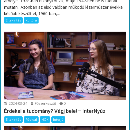
amelyet 1928-ban bizonyítottak, majd 1947-ben be is tudták
mutatni. Azonban az első valóban működő lézerműszer évekkel
később készült el, 1960-ban,...
Eltekintés
Kultúra
2024-03-24
Főszerkesztő
0
Érdekel a tudomány? Vágj bele! – InterNyúz
Eltekintés
Főoldal
HÖK
Interjú