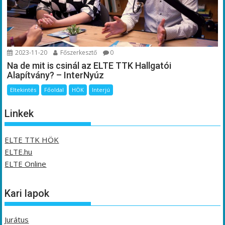
2023-11-20
Főszerkesztő
0
Na de mit is csinál az ELTE TTK Hallgatói
Alapítvány? – InterNyúz
Eltekintés
Főoldal
HÖK
Interjú
Linkek
ELTE TTK HÖK
ELTE.hu
ELTE Online
Kari lapok
Jurátus