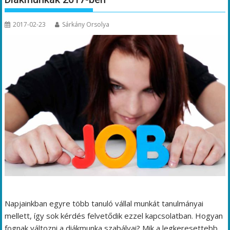
2017-02-23
Sárkány Orsolya
Napjainkban egyre több tanuló vállal munkát tanulmányai
mellett, így sok kérdés felvetődik ezzel kapcsolatban. Hogyan
fognak változni a diákmunka szabályai? Mik a legkeresettebb