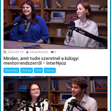
2024-03-10
Főszerkesztő
0
Minden, amit tudni szeretnél a külügyi
mentorrendszerről – InterNyúz
Eltekintés
Főoldal
HÖK
Interjú