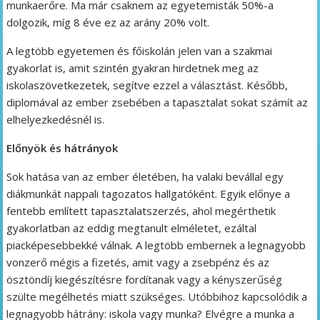
munkaerőre. Ma már csaknem az egyetemisták 50%-a
dolgozik, míg 8 éve ez az arány 20% volt.
A legtöbb egyetemen és főiskolán jelen van a szakmai
gyakorlat is, amit szintén gyakran hirdetnek meg az
iskolaszövetkezetek, segítve ezzel a választást. Később,
diplomával az ember zsebében a tapasztalat sokat számít az
elhelyezkedésnél is.
Előnyök és hátrányok
Sok hatása van az ember életében, ha valaki bevállal egy
diákmunkát nappali tagozatos hallgatóként. Egyik előnye a
fentebb említett tapasztalatszerzés, ahol megérthetik
gyakorlatban az eddig megtanult elméletet, ezáltal
piacképesebbekké válnak. A legtöbb embernek a legnagyobb
vonzerő mégis a fizetés, amit vagy a zsebpénz és az
ösztöndíj kiegészítésre fordítanak vagy a kényszerűség
szülte megélhetés miatt szükséges. Utóbbihoz kapcsolódik a
legnagyobb hátrány: iskola vagy munka? Elvégre a munka a