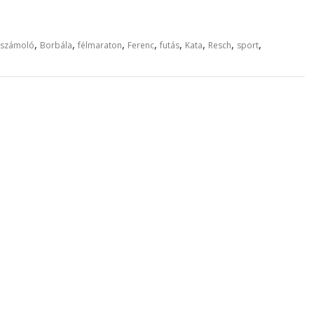
,
,
,
,
,
,
,
,
számoló
Borbála
félmaraton
Ferenc
futás
Kata
Resch
sport