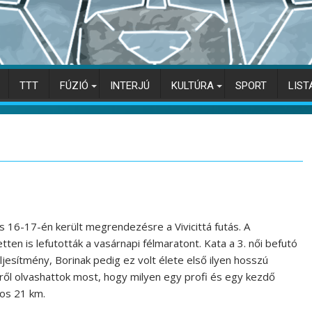
TTT
FÚZIÓ
INTERJÚ
KULTÚRA
SPORT
LIST
s 16-17-én került megrendezésre a Vivicittá futás. A
ten is lefutották a vasárnapi félmaratont. Kata a 3. női befutó
eljesítmény, Borinak pedig ez volt élete első ilyen hosszú
kről olvashattok most, hogy milyen egy profi és egy kezdő
os 21 km.