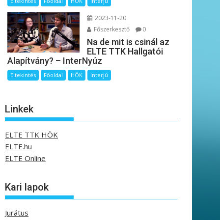
Eltekintés
Főoldal
HÖK
Interjú
2023-11-20
Főszerkesztő
0
Na de mit is csinál az
ELTE TTK Hallgatói
Alapítvány? – InterNyúz
Eltekintés
Főoldal
HÖK
Interjú
Linkek
ELTE TTK HÖK
ELTE.hu
ELTE Online
Kari lapok
Jurátus