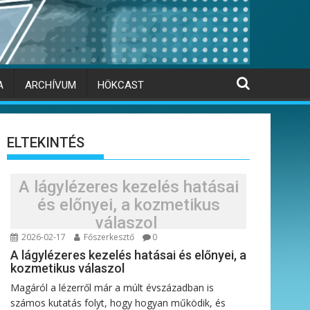
A
ARCHÍVUM
HÖKCAST
ELTEKINTÉS
A lágylézeres kezelés hatásai
és előnyei, a kozmetikus
válaszol
2026-02-17
Főszerkesztő
0
A lágylézeres kezelés hatásai és előnyei, a
kozmetikus válaszol
Magáról a lézerről már a múlt évszázadban is
számos kutatás folyt, hogy hogyan működik, és