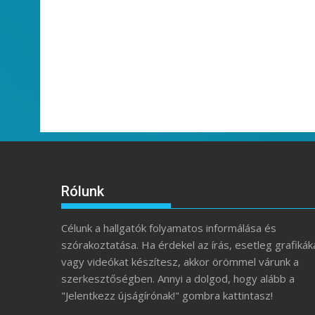
Rólunk
Célunk a hallgatók folyamatos informálása és
szórakoztatása. Ha érdekel az írás, esetleg grafikák
vagy videókat készítesz, akkor örömmel várunk a
szerkesztőségben. Annyi a dolgod, hogy alább a
"Jelentkezz újságírónak!" gombra kattintasz!