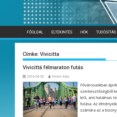
FŐOLDAL
ELTEKINTÉS
HÖK
TUDÓSÍTÁS
Címke:
Vivicitta
Vivicittá félmaraton futás
2016-04-28
Ferenc Kata
Fővárosunkban áprili
szerkesztőségből ket
lett, ami hatalmas t
futása. Az élményei
számára az a bizony