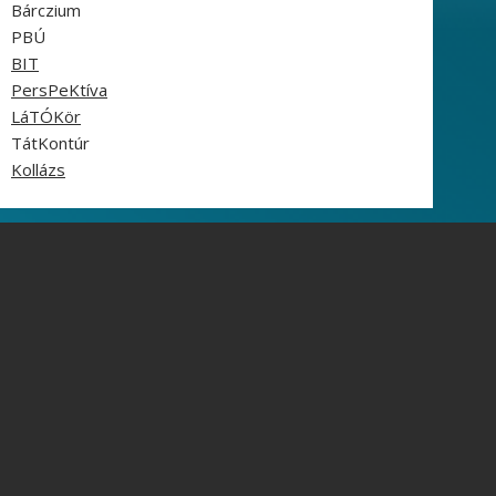
Bárczium
PBÚ
BIT
PersPeKtíva
LáTÓKör
TátKontúr
Kollázs