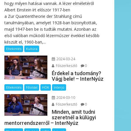
hogy milyen hatásai vannak. A lézer elméletéről
Albert Einstein írt először 1917-ben
a Zur Quantentheorie der Strahlung című
tanulmányában, amelyet 1928-ban bizonyítottak,
majd 1947-ben be is tudták mutatni. Azonban az
első valóban működő lézerműszer évekkel később
készült el, 1960-ban,...
Eltekintés
Kultúra
2024-03-24
Főszerkesztő
0
Érdekel a tudomány?
Vágj bele! – InterNyúz
Eltekintés
Főoldal
HÖK
Interjú
2024-03-10
Főszerkesztő
0
Minden, amit tudni
szeretnél a külügyi
mentorrendszerről – InterNyúz