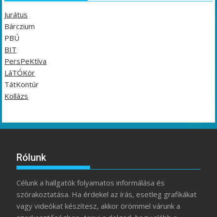
Jurátus
Bárczium
PBÚ
BIT
PersPeKtíva
LáTÓKör
TátKontúr
Kollázs
Rólunk
Célunk a hallgatók folyamatos informálása és
szórakoztatása. Ha érdekel az írás, esetleg grafikákat
vagy videókat készítesz, akkor örömmel várunk a