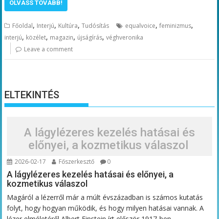
OLVASS TOVÁBB!
,
,
,
,
,
Főoldal
Interjú
Kultúra
Tudósítás
equalvoice
feminizmus
,
,
,
,
interjú
közélet
magazin
újságírás
véghveronika
Leave a comment
ELTEKINTÉS
A lágylézeres kezelés hatásai és
előnyei, a kozmetikus válaszol
2026-02-17
Főszerkesztő
0
A lágylézeres kezelés hatásai és előnyei, a
kozmetikus válaszol
Magáról a lézerről már a múlt évszázadban is számos kutatás
folyt, hogy hogyan működik, és hogy milyen hatásai vannak. A
lézer elméletéről Albert Einstein írt először 1917-ben