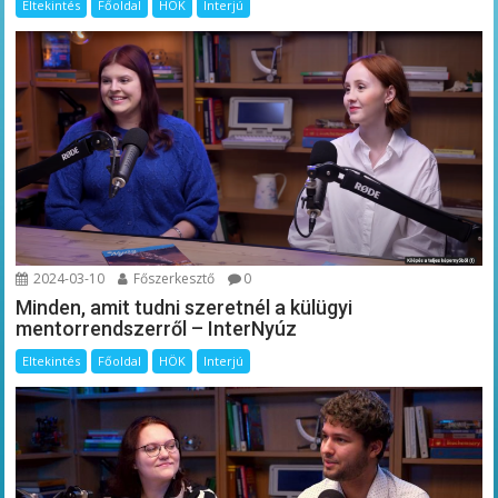
Eltekintés
Főoldal
HÖK
Interjú
2024-03-10
Főszerkesztő
0
Minden, amit tudni szeretnél a külügyi
mentorrendszerről – InterNyúz
Eltekintés
Főoldal
HÖK
Interjú