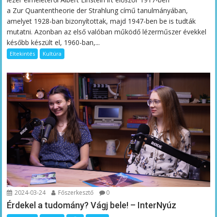
a Zur Quantentheorie der Strahlung című tanulmányában,
amelyet 1928-ban bizonyítottak, majd 1947-ben be is tudták
mutatni. Azonban az első valóban működő lézerműszer évekkel
később készült el, 1960-ban,...
Eltekintés
Kultúra
2024-03-24
Főszerkesztő
0
Érdekel a tudomány? Vágj bele! – InterNyúz