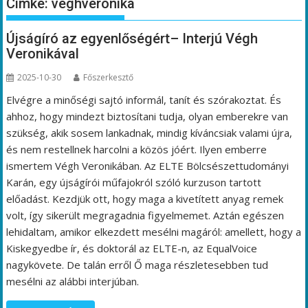
Címke:
véghveronika
Újságíró az egyenlőségért– Interjú Végh
Veronikával
2025-10-30
Főszerkesztő
Elvégre a minőségi sajtó informál, tanít és szórakoztat. És
ahhoz, hogy mindezt biztosítani tudja, olyan emberekre van
szükség, akik sosem lankadnak, mindig kíváncsiak valami újra,
és nem restellnek harcolni a közös jóért. Ilyen emberre
ismertem Végh Veronikában. Az ELTE Bölcsészettudományi
Karán, egy újságírói műfajokról szóló kurzuson tartott
előadást. Kezdjük ott, hogy maga a kivetített anyag remek
volt, így sikerült megragadnia figyelmemet. Aztán egészen
lehidaltam, amikor elkezdett mesélni magáról: amellett, hogy a
Kiskegyedbe ír, és doktorál az ELTE-n, az EqualVoice
nagykövete. De talán erről Ő maga részletesebben tud
mesélni az alábbi interjúban.