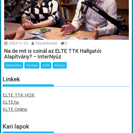
2023-11-20
Főszerkesztő
0
Na de mit is csinál az ELTE TTK Hallgatói
Alapítvány? – InterNyúz
Eltekintés
Főoldal
HÖK
Interjú
Linkek
ELTE TTK HÖK
ELTE.hu
ELTE Online
Kari lapok