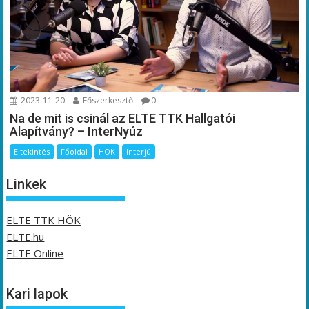
2023-11-20
Főszerkesztő
0
Na de mit is csinál az ELTE TTK Hallgatói
Alapítvány? – InterNyúz
Eltekintés
Főoldal
HÖK
Interjú
Linkek
ELTE TTK HÖK
ELTE.hu
ELTE Online
Kari lapok