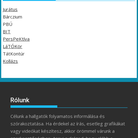
Jurátus
Bárczium
PBÚ
BIT
PersPeKtíva
LáTÓKör
TátKontúr
Kollázs
Rólunk
Célunk a hallgatók folyamatos informálása és
szórakoztatása. Ha érdekel az írás, esetleg grafikákat
vagy videókat készítesz, akkor örömmel várunk a