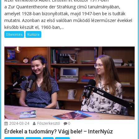
a Zur Quantentheorie der Strahlung című tanulmányában,
amelyet 1928-ban bizonyítottak, majd 1947-ben be is tudták
mutatni. Azonban az első valóban működő lézerműszer évekkel
később készült el, 1960-ban,...
Eltekintés
Kultúra
2024-03-24
Főszerkesztő
0
Érdekel a tudomány? Vágj bele! – InterNyúz