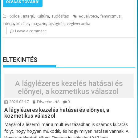
OLVASS TOVÁBB!
,
,
,
,
,
Főoldal
Interjú
Kultúra
Tudósítás
equalvoice
feminizmus
,
,
,
,
interjú
közélet
magazin
újságírás
véghveronika
Leave a comment
ELTEKINTÉS
A lágylézeres kezelés hatásai és
előnyei, a kozmetikus válaszol
2026-02-17
Főszerkesztő
0
A lágylézeres kezelés hatásai és előnyei, a
kozmetikus válaszol
Magáról a lézerről már a múlt évszázadban is számos kutatás
folyt, hogy hogyan működik, és hogy milyen hatásai vannak. A
lézer elméletéről Albert Einstein írt először 1917-ben