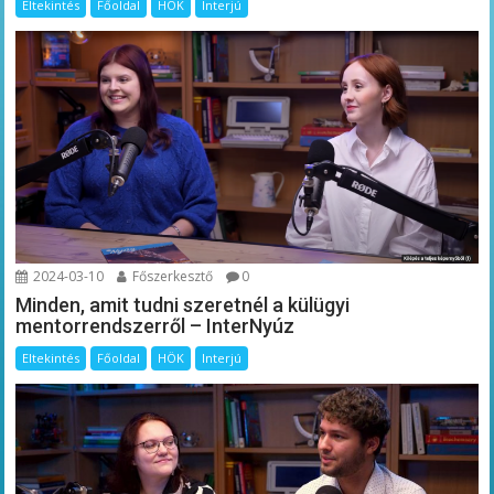
Eltekintés
Főoldal
HÖK
Interjú
2024-03-10
Főszerkesztő
0
Minden, amit tudni szeretnél a külügyi
mentorrendszerről – InterNyúz
Eltekintés
Főoldal
HÖK
Interjú