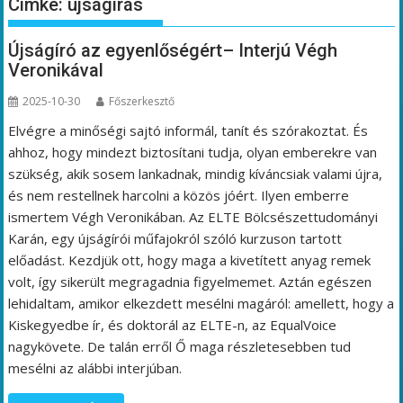
Címke:
újságírás
Újságíró az egyenlőségért– Interjú Végh
Veronikával
2025-10-30
Főszerkesztő
Elvégre a minőségi sajtó informál, tanít és szórakoztat. És
ahhoz, hogy mindezt biztosítani tudja, olyan emberekre van
szükség, akik sosem lankadnak, mindig kíváncsiak valami újra,
és nem restellnek harcolni a közös jóért. Ilyen emberre
ismertem Végh Veronikában. Az ELTE Bölcsészettudományi
Karán, egy újságírói műfajokról szóló kurzuson tartott
előadást. Kezdjük ott, hogy maga a kivetített anyag remek
volt, így sikerült megragadnia figyelmemet. Aztán egészen
lehidaltam, amikor elkezdett mesélni magáról: amellett, hogy a
Kiskegyedbe ír, és doktorál az ELTE-n, az EqualVoice
nagykövete. De talán erről Ő maga részletesebben tud
mesélni az alábbi interjúban.