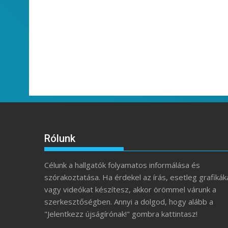
Rólunk
Célunk a hallgatók folyamatos informálása és
szórakoztatása. Ha érdekel az írás, esetleg grafikák
vagy videókat készítesz, akkor örömmel várunk a
szerkesztőségben. Annyi a dolgod, hogy alább a
"Jelentkezz újságírónak!" gombra kattintasz!