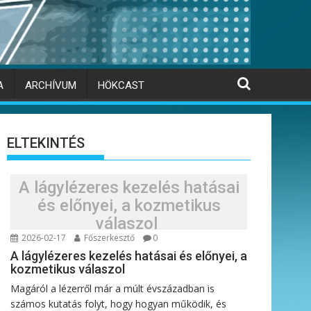
A
ARCHÍVUM
HÖKCAST
ELTEKINTÉS
A lágylézeres kezelés hatásai
és előnyei, a kozmetikus
válaszol
2026-02-17
Főszerkesztő
0
A lágylézeres kezelés hatásai és előnyei, a
kozmetikus válaszol
Magáról a lézerről már a múlt évszázadban is
számos kutatás folyt, hogy hogyan működik, és