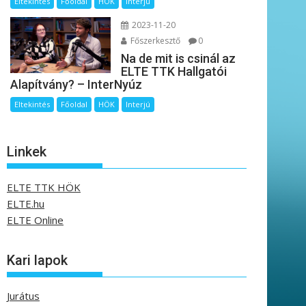
Eltekintés
Főoldal
HÖK
Interjú
2023-11-20
Főszerkesztő
0
Na de mit is csinál az
ELTE TTK Hallgatói
Alapítvány? – InterNyúz
Eltekintés
Főoldal
HÖK
Interjú
Linkek
ELTE TTK HÖK
ELTE.hu
ELTE Online
Kari lapok
Jurátus