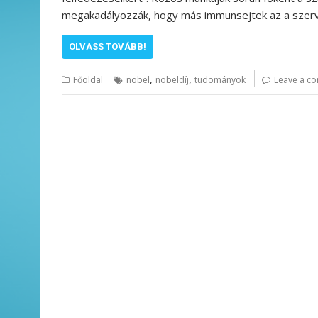
megakadályozzák, hogy más immunsejtek az a szerve
OLVASS TOVÁBB!
,
,
Főoldal
nobel
nobeldíj
tudományok
Leave a c