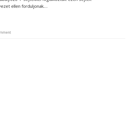
zet ellen forduljonak.…
omment