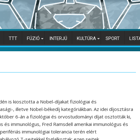
TTT
FÚZIÓ
INTERJÚ
KULTÚRA
SPORT
LIST
 is kiosztotta a Nobel-díjakat fiziológiai és
asági-, illetve Nobel-békedíj kategóriákban. Az idei díjosztásra
któber 6-án a fiziológiai és orvostudományi díjat osztották ki,
gus és immunológus, Fred Ramsdell amerikai immunológus és
rifériás immunológiai tolerancia terén elért
abályozó T-sejtekkel foglalkoztak: ezen sejtek