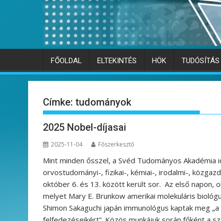
FŐOLDAL
ELTEKINTÉS
HÖK
TUDÓSÍTÁS
Címke:
tudományok
2025 Nobel-díjasai
2025-11-04
Főszerkesztő
Mint minden ősszel, a Svéd Tudományos Akadémia idén
orvostudományi-, fizikai-, kémiai-, irodalmi-, közgazd
október 6. és 13. között került sor. Az első napon, o
melyet Mary E. Brunkow amerikai molekuláris bioló
Shimon Sakaguchi japán immunológus kaptak meg „a pe
felfedezéseikért”. Közös munkájuk során főként a sz