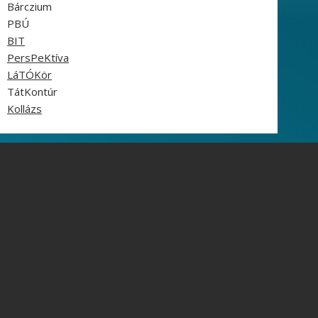
Bárczium
PBÚ
BIT
PersPeKtíva
LáTÓKör
TátKontúr
Kollázs