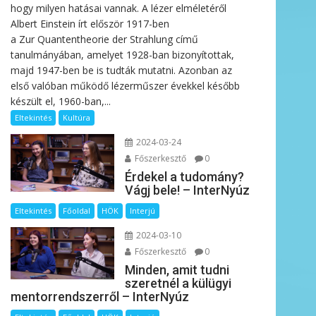
hogy milyen hatásai vannak. A lézer elméletéről
Albert Einstein írt először 1917-ben
a Zur Quantentheorie der Strahlung című
tanulmányában, amelyet 1928-ban bizonyítottak,
majd 1947-ben be is tudták mutatni. Azonban az
első valóban működő lézerműszer évekkel később
készült el, 1960-ban,...
Eltekintés
Kultúra
2024-03-24
Főszerkesztő
0
Érdekel a tudomány?
Vágj bele! – InterNyúz
Eltekintés
Főoldal
HÖK
Interjú
2024-03-10
Főszerkesztő
0
Minden, amit tudni
szeretnél a külügyi
mentorrendszerről – InterNyúz