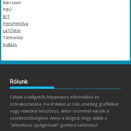
Bárczium
PBÚ
BIT
PersPeKtíva
LáTÓKör
TátKontúr
Kollázs
Rólunk
Célunk a hallgatók folyamatos informálása és
szórakoztatása. Ha érdekel az írás, esetleg grafikákat
vagy videókat készítesz, akkor örömmel várunk a
szerkesztőségben. Annyi a dolgod, hogy alább a
"Jelentkezz újságírónak!" gombra kattintasz!