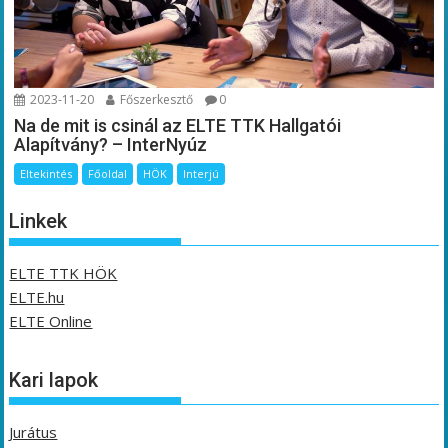
2023-11-20
Főszerkesztő
0
Na de mit is csinál az ELTE TTK Hallgatói
Alapítvány? – InterNyúz
Eltekintés
Főoldal
HÖK
Interjú
Linkek
ELTE TTK HÖK
ELTE.hu
ELTE Online
Kari lapok
Jurátus