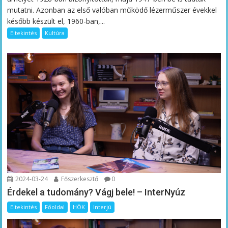
mutatni. Azonban az első valóban működő lézerműszer évekkel
később készült el, 1960-ban,...
Eltekintés
Kultúra
2024-03-24
Főszerkesztő
0
Érdekel a tudomány? Vágj bele! – InterNyúz
Eltekintés
Főoldal
HÖK
Interjú