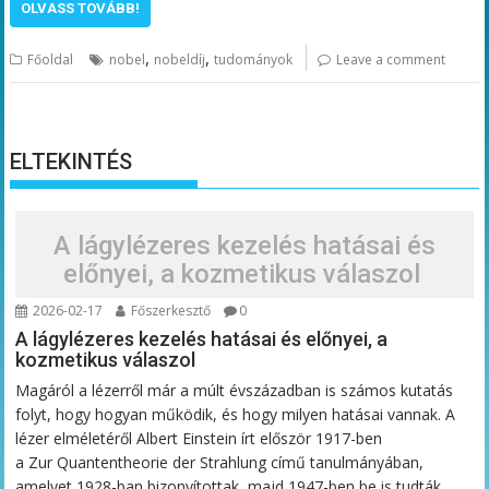
OLVASS TOVÁBB!
,
,
Főoldal
nobel
nobeldíj
tudományok
Leave a comment
ELTEKINTÉS
A lágylézeres kezelés hatásai és
előnyei, a kozmetikus válaszol
2026-02-17
Főszerkesztő
0
A lágylézeres kezelés hatásai és előnyei, a
kozmetikus válaszol
Magáról a lézerről már a múlt évszázadban is számos kutatás
folyt, hogy hogyan működik, és hogy milyen hatásai vannak. A
lézer elméletéről Albert Einstein írt először 1917-ben
a Zur Quantentheorie der Strahlung című tanulmányában,
amelyet 1928-ban bizonyítottak, majd 1947-ben be is tudták