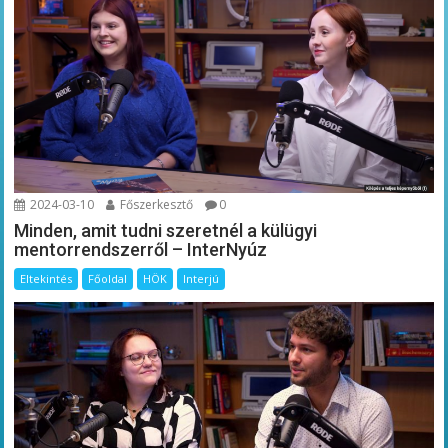
2024-03-10
Főszerkesztő
0
Minden, amit tudni szeretnél a külügyi
mentorrendszerről – InterNyúz
Eltekintés
Főoldal
HÖK
Interjú