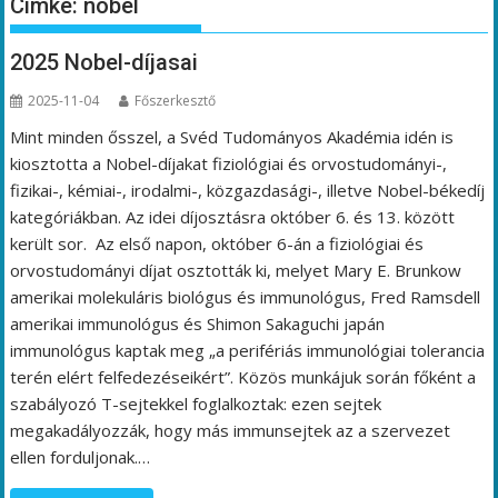
Címke:
nobel
2025 Nobel-díjasai
2025-11-04
Főszerkesztő
Mint minden ősszel, a Svéd Tudományos Akadémia idén is
kiosztotta a Nobel-díjakat fiziológiai és orvostudományi-,
fizikai-, kémiai-, irodalmi-, közgazdasági-, illetve Nobel-békedíj
kategóriákban. Az idei díjosztásra október 6. és 13. között
került sor. Az első napon, október 6-án a fiziológiai és
orvostudományi díjat osztották ki, melyet Mary E. Brunkow
amerikai molekuláris biológus és immunológus, Fred Ramsdell
amerikai immunológus és Shimon Sakaguchi japán
immunológus kaptak meg „a perifériás immunológiai tolerancia
terén elért felfedezéseikért”. Közös munkájuk során főként a
szabályozó T-sejtekkel foglalkoztak: ezen sejtek
megakadályozzák, hogy más immunsejtek az a szervezet
ellen forduljonak.…