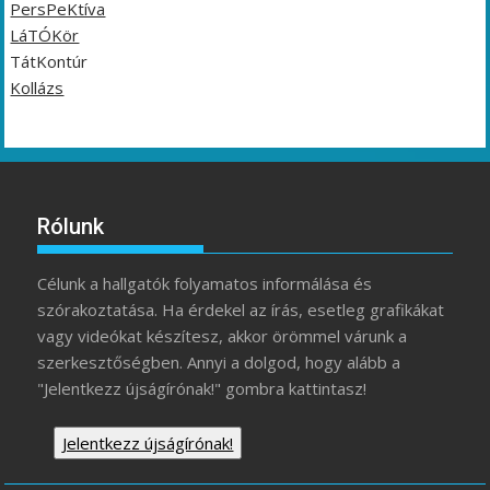
PersPeKtíva
LáTÓKör
TátKontúr
Kollázs
Rólunk
Célunk a hallgatók folyamatos informálása és
szórakoztatása. Ha érdekel az írás, esetleg grafikákat
vagy videókat készítesz, akkor örömmel várunk a
szerkesztőségben. Annyi a dolgod, hogy alább a
"Jelentkezz újságírónak!" gombra kattintasz!
Jelentkezz újságírónak!