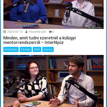
2024-03-10
Főszerkesztő
0
Minden, amit tudni szeretnél a külügyi
mentorrendszerről – InterNyúz
Eltekintés
Főoldal
HÖK
Interjú