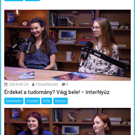
2024-03-24
Főszerkesztő
0
Érdekel a tudomány? Vágj bele! – InterNyúz
Eltekintés
Főoldal
HÖK
Interjú