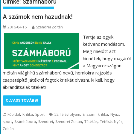
Címke:
Számháború
A számok nem hazudnak!
2016-04-16
Szendrei Zoltán
Tartja az egyik
kedvenc mondásom.
Még mielőtt azt
hinnétek, hogy magáról
a Magyarországon
méltán világhírű számháború nevű, homlokra rajzolós
csapatépítő játékról fogtok kritikát olvasni, ki kell, hogy
ábrándítsalak titeket!
OLVASS TOVÁBB!
,
,
,
,
,
,
Főoldal
Kritika
Sport
52. félévfolyam
8. szám
kritika
Nyúz
,
,
,
,
,
,
sport
Számháború
Szendrei
Szendrei Zoltán
Tétékás
Tétékás Nyúz
Zoltán