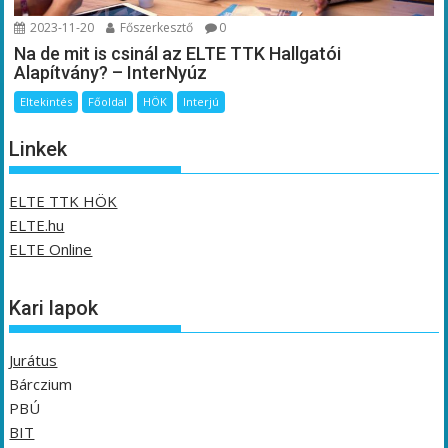
2023-11-20
Főszerkesztő
0
Na de mit is csinál az ELTE TTK Hallgatói
Alapítvány? – InterNyúz
Eltekintés
Főoldal
HÖK
Interjú
Linkek
ELTE TTK HÖK
ELTE.hu
ELTE Online
Kari lapok
Jurátus
Bárczium
PBÚ
BIT