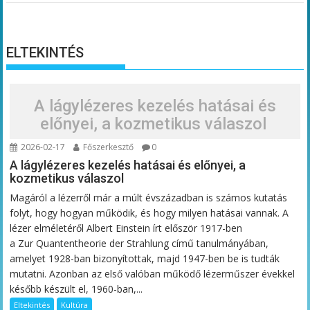
ELTEKINTÉS
A lágylézeres kezelés hatásai és
előnyei, a kozmetikus válaszol
2026-02-17
Főszerkesztő
0
A lágylézeres kezelés hatásai és előnyei, a
kozmetikus válaszol
Magáról a lézerről már a múlt évszázadban is számos kutatás
folyt, hogy hogyan működik, és hogy milyen hatásai vannak. A
lézer elméletéről Albert Einstein írt először 1917-ben
a Zur Quantentheorie der Strahlung című tanulmányában,
amelyet 1928-ban bizonyítottak, majd 1947-ben be is tudták
mutatni. Azonban az első valóban működő lézerműszer évekkel
később készült el, 1960-ban,...
Eltekintés
Kultúra