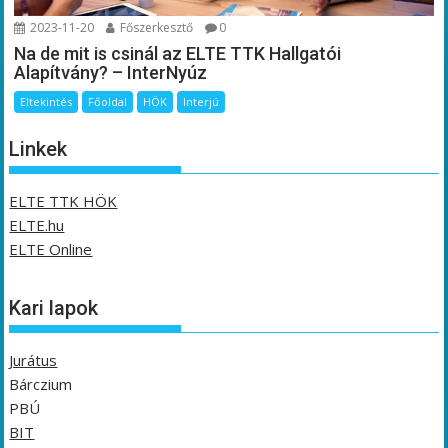
2023-11-20
Főszerkesztő
0
Na de mit is csinál az ELTE TTK Hallgatói
Alapítvány? – InterNyúz
Eltekintés
Főoldal
HÖK
Interjú
Linkek
ELTE TTK HÖK
ELTE.hu
ELTE Online
Kari lapok
Jurátus
Bárczium
PBÚ
BIT