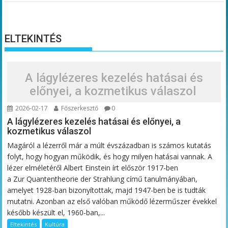
ELTEKINTÉS
A lágylézeres kezelés hatásai és
előnyei, a kozmetikus válaszol
2026-02-17
Főszerkesztő
0
A lágylézeres kezelés hatásai és előnyei, a
kozmetikus válaszol
Magáról a lézerről már a múlt évszázadban is számos kutatás
folyt, hogy hogyan működik, és hogy milyen hatásai vannak. A
lézer elméletéről Albert Einstein írt először 1917-ben
a Zur Quantentheorie der Strahlung című tanulmányában,
amelyet 1928-ban bizonyítottak, majd 1947-ben be is tudták
mutatni. Azonban az első valóban működő lézerműszer évekkel
később készült el, 1960-ban,...
Eltekintés
Kultúra