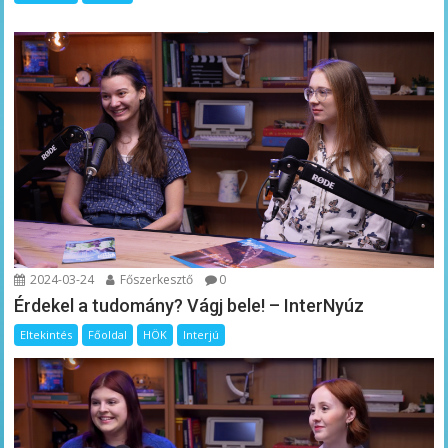
2024-03-24
Főszerkesztő
0
Érdekel a tudomány? Vágj bele! – InterNyúz
Eltekintés
Főoldal
HÖK
Interjú