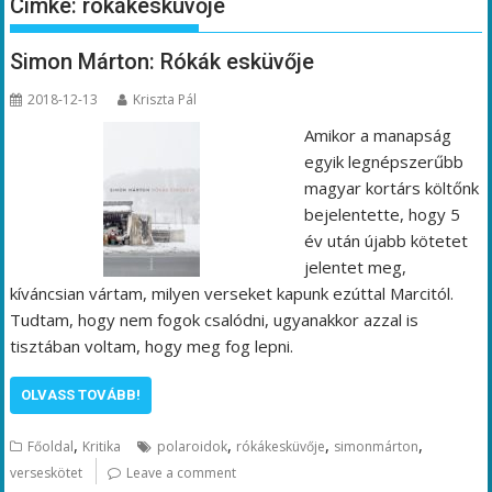
Címke:
rókákesküvője
Simon Márton: Rókák esküvője
2018-12-13
Kriszta Pál
Amikor a manapság
egyik legnépszerűbb
magyar kortárs költőnk
bejelentette, hogy 5
év után újabb kötetet
jelentet meg,
kíváncsian vártam, milyen verseket kapunk ezúttal Marcitól.
Tudtam, hogy nem fogok csalódni, ugyanakkor azzal is
tisztában voltam, hogy meg fog lepni.
OLVASS TOVÁBB!
,
,
,
,
Főoldal
Kritika
polaroidok
rókákesküvője
simonmárton
verseskötet
Leave a comment