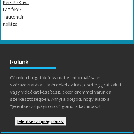
PersPeKtíva
LáTÓKör
TátKontúr
Kollázs
Rólunk
Célunk a hallgatók folyamatos informálása és
szórakoztatása. Ha érdekel az írás, esetleg grafikákat
vagy videókat készítesz, akkor örömmel várunk a
szerkesztőségben. Annyi a dolgod, hogy alább a
"Jelentkezz újságírónak!" gombra kattintasz!
Jelentkezz újságírónak!