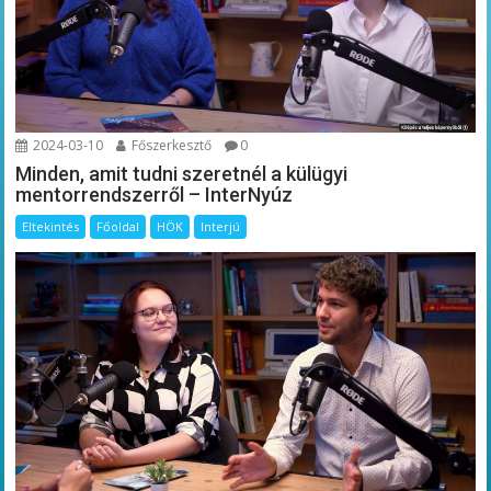
2024-03-10
Főszerkesztő
0
Minden, amit tudni szeretnél a külügyi
mentorrendszerről – InterNyúz
Eltekintés
Főoldal
HÖK
Interjú