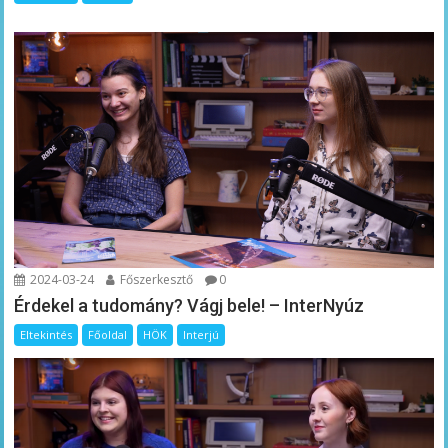
2024-03-24
Főszerkesztő
0
Érdekel a tudomány? Vágj bele! – InterNyúz
Eltekintés
Főoldal
HÖK
Interjú