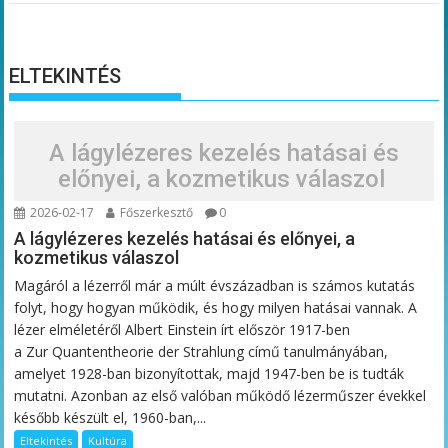
ELTEKINTÉS
A lágylézeres kezelés hatásai és
előnyei, a kozmetikus válaszol
2026-02-17
Főszerkesztő
0
A lágylézeres kezelés hatásai és előnyei, a
kozmetikus válaszol
Magáról a lézerről már a múlt évszázadban is számos kutatás
folyt, hogy hogyan működik, és hogy milyen hatásai vannak. A
lézer elméletéről Albert Einstein írt először 1917-ben
a Zur Quantentheorie der Strahlung című tanulmányában,
amelyet 1928-ban bizonyítottak, majd 1947-ben be is tudták
mutatni. Azonban az első valóban működő lézerműszer évekkel
később készült el, 1960-ban,...
Eltekintés
Kultúra