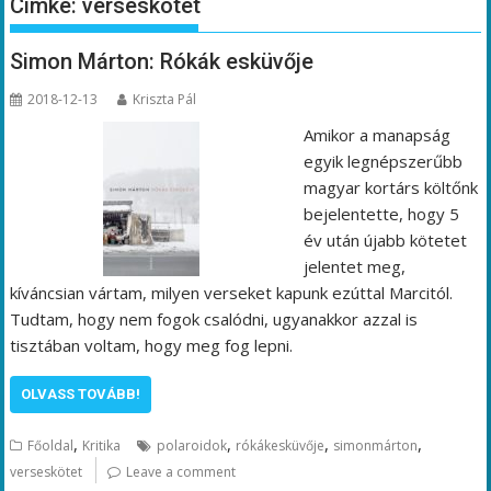
Címke:
verseskötet
Simon Márton: Rókák esküvője
2018-12-13
Kriszta Pál
Amikor a manapság
egyik legnépszerűbb
magyar kortárs költőnk
bejelentette, hogy 5
év után újabb kötetet
jelentet meg,
kíváncsian vártam, milyen verseket kapunk ezúttal Marcitól.
Tudtam, hogy nem fogok csalódni, ugyanakkor azzal is
tisztában voltam, hogy meg fog lepni.
OLVASS TOVÁBB!
,
,
,
,
Főoldal
Kritika
polaroidok
rókákesküvője
simonmárton
verseskötet
Leave a comment