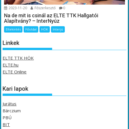
2023-11-20
Főszerkesztő
0
Na de mit is csinál az ELTE TTK Hallgatói
Alapítvány? – InterNyúz
Eltekintés
Főoldal
HÖK
Interjú
Linkek
ELTE TTK HÖK
ELTE.hu
ELTE Online
Kari lapok
Jurátus
Bárczium
PBÚ
BIT