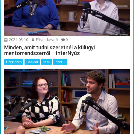
2024-03-10
Főszerkesztő
0
Minden, amit tudni szeretnél a külügyi
mentorrendszerről – InterNyúz
Eltekintés
Főoldal
HÖK
Interjú