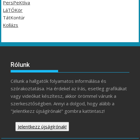
PersPeKtíva
LáTÓKör
TátKontúr
Kollázs
Rólunk
Célunk a hallgatók folyamatos informálása és
szórakoztatása. Ha érdekel az írás, esetleg grafikákat
vagy videókat készítesz, akkor örömmel várunk a
szerkesztőségben. Annyi a dolgod, hogy alább a
"Jelentkezz újságírónak!" gombra kattintasz!
Jelentkezz újságírónak!