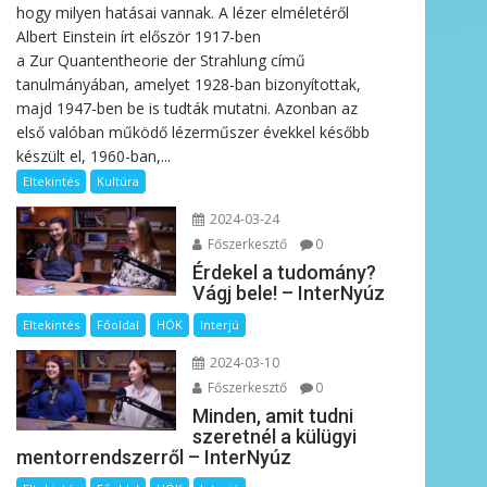
hogy milyen hatásai vannak. A lézer elméletéről
Albert Einstein írt először 1917-ben
a Zur Quantentheorie der Strahlung című
tanulmányában, amelyet 1928-ban bizonyítottak,
majd 1947-ben be is tudták mutatni. Azonban az
első valóban működő lézerműszer évekkel később
készült el, 1960-ban,...
Eltekintés
Kultúra
2024-03-24
Főszerkesztő
0
Érdekel a tudomány?
Vágj bele! – InterNyúz
Eltekintés
Főoldal
HÖK
Interjú
2024-03-10
Főszerkesztő
0
Minden, amit tudni
szeretnél a külügyi
mentorrendszerről – InterNyúz