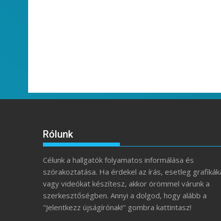
Rólunk
Célunk a hallgatók folyamatos informálása és
szórakoztatása. Ha érdekel az írás, esetleg grafikák
vagy videókat készítesz, akkor örömmel várunk a
szerkesztőségben. Annyi a dolgod, hogy alább a
"Jelentkezz újságírónak!" gombra kattintasz!