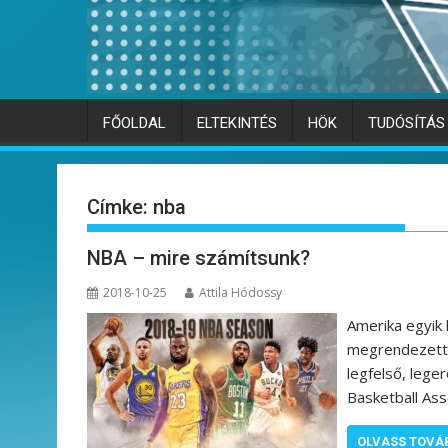
FŐOLDAL
ELTEKINTÉS
HÖK
TUDÓSÍTÁS
Címke:
nba
NBA – mire számítsunk?
2018-10-25
Attila Hódossy
Amerika egyik 
megrendezett 
legfelső, lege
Basketball Ass
OLVASS TOVÁ