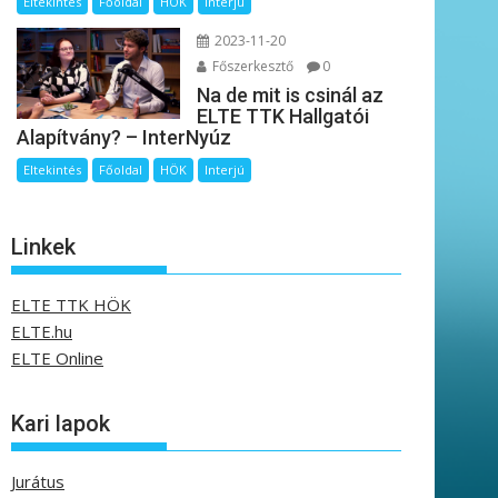
Eltekintés
Főoldal
HÖK
Interjú
2023-11-20
Főszerkesztő
0
Na de mit is csinál az
ELTE TTK Hallgatói
Alapítvány? – InterNyúz
Eltekintés
Főoldal
HÖK
Interjú
Linkek
ELTE TTK HÖK
ELTE.hu
ELTE Online
Kari lapok
Jurátus