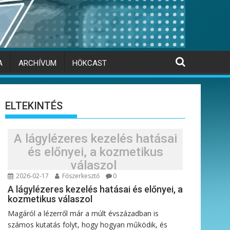
A
ARCHÍVUM
HÖKCAST
ELTEKINTÉS
A lágylézeres kezelés hatásai
és előnyei, a kozmetikus
válaszol
2026-02-17
Főszerkesztő
0
A lágylézeres kezelés hatásai és előnyei, a
kozmetikus válaszol
Magáról a lézerről már a múlt évszázadban is
számos kutatás folyt, hogy hogyan működik, és