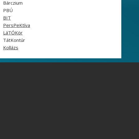
Bárczium
PBÚ
BIT
PersPeKtíva
LáTÓKör
TátKontúr
Kollázs