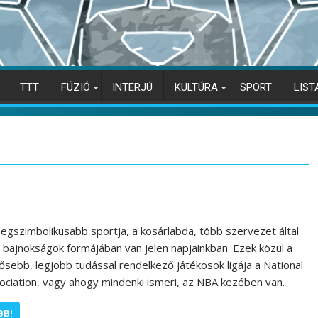
TTT
FÚZIÓ
INTERJÚ
KULTÚRA
SPORT
LIST
legszimbolikusabb sportja, a kosárlabda, több szervezet által
bajnokságok formájában van jelen napjainkban. Ezek közül a
rősebb, legjobb tudással rendelkező játékosok ligája a National
ociation, vagy ahogy mindenki ismeri, az NBA kezében van.
BB!