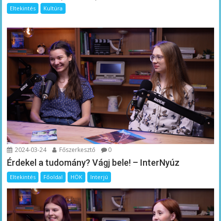
Eltekintés
Kultúra
2024-03-24
Főszerkesztő
0
Érdekel a tudomány? Vágj bele! – InterNyúz
Eltekintés
Főoldal
HÖK
Interjú