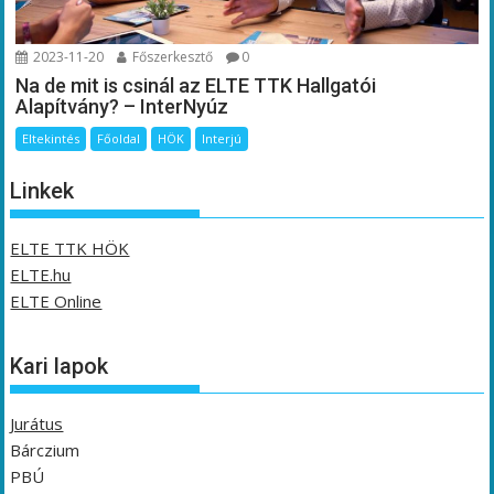
2023-11-20
Főszerkesztő
0
Na de mit is csinál az ELTE TTK Hallgatói
Alapítvány? – InterNyúz
Eltekintés
Főoldal
HÖK
Interjú
Linkek
ELTE TTK HÖK
ELTE.hu
ELTE Online
Kari lapok
Jurátus
Bárczium
PBÚ