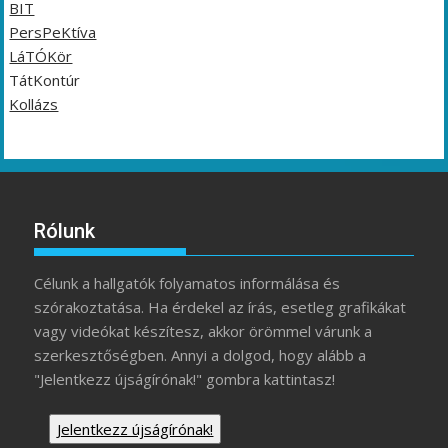
BIT
PersPeKtíva
LáTÓKör
TátKontúr
Kollázs
Rólunk
Célunk a hallgatók folyamatos informálása és
szórakoztatása. Ha érdekel az írás, esetleg grafikákat
vagy videókat készítesz, akkor örömmel várunk a
szerkesztőségben. Annyi a dolgod, hogy alább a
"Jelentkezz újságírónak!" gombra kattintasz!
Jelentkezz újságírónak!