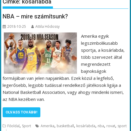
Címke:
kosárlabda
NBA – mire számítsunk?
2018-10-25
Attila Hódossy
Amerika egyik
legszimbolikusabb
sportja, a kosárlabda,
több szervezet által
megrendezett
bajnokságok
formájában van jelen napjainkban. Ezek közül a legfelső,
legerősebb, legjobb tudással rendelkező játékosok ligája a
National Basketball Association, vagy ahogy mindenki ismeri,
az NBA kezében van.
OLVASS TOVÁBB!
,
,
,
,
,
,
Főoldal
Sport
Amerika
basketball
kosárlabda
nba
rovat
sport