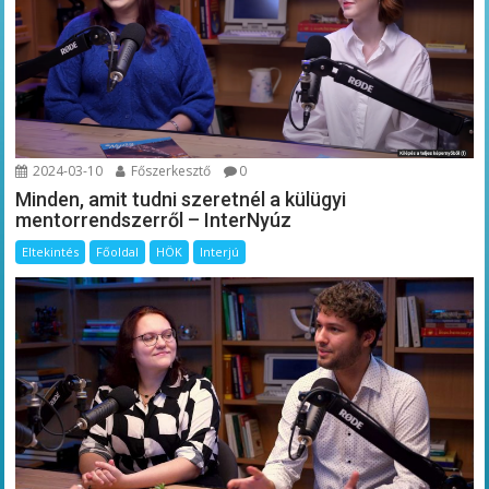
2024-03-10
Főszerkesztő
0
Minden, amit tudni szeretnél a külügyi
mentorrendszerről – InterNyúz
Eltekintés
Főoldal
HÖK
Interjú