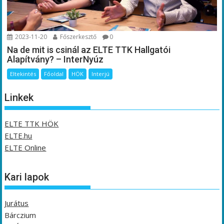
2023-11-20
Főszerkesztő
0
Na de mit is csinál az ELTE TTK Hallgatói
Alapítvány? – InterNyúz
Eltekintés
Főoldal
HÖK
Interjú
Linkek
ELTE TTK HÖK
ELTE.hu
ELTE Online
Kari lapok
Jurátus
Bárczium