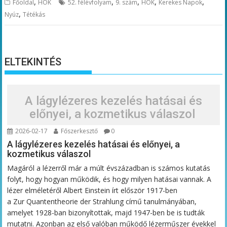
,
,
,
,
,
Főoldal
HÖK
52. félévfolyam
9. szám
HÖK
Kerekes Napok
,
Nyúz
Tétékás
ELTEKINTÉS
A lágylézeres kezelés hatásai és
előnyei, a kozmetikus válaszol
2026-02-17
Főszerkesztő
0
A lágylézeres kezelés hatásai és előnyei, a
kozmetikus válaszol
Magáról a lézerről már a múlt évszázadban is számos kutatás
folyt, hogy hogyan működik, és hogy milyen hatásai vannak. A
lézer elméletéről Albert Einstein írt először 1917-ben
a Zur Quantentheorie der Strahlung című tanulmányában,
amelyet 1928-ban bizonyítottak, majd 1947-ben be is tudták
mutatni. Azonban az első valóban működő lézerműszer évekkel