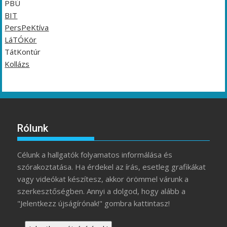
PBÚ
BIT
PersPeKtíva
LáTÓKör
TátKontúr
Kollázs
Rólunk
Célunk a hallgatók folyamatos informálása és
szórakoztatása. Ha érdekel az írás, esetleg grafikákat
vagy videókat készítesz, akkor örömmel várunk a
szerkesztőségben. Annyi a dolgod, hogy alább a
"Jelentkezz újságírónak!" gombra kattintasz!