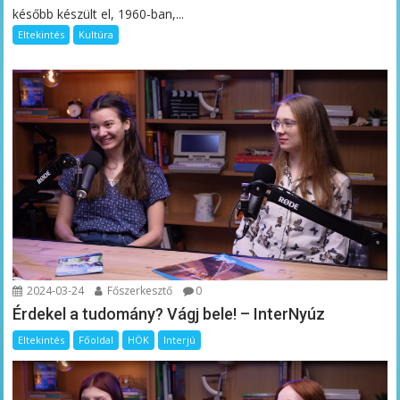
később készült el, 1960-ban,...
Eltekintés
Kultúra
2024-03-24
Főszerkesztő
0
Érdekel a tudomány? Vágj bele! – InterNyúz
Eltekintés
Főoldal
HÖK
Interjú