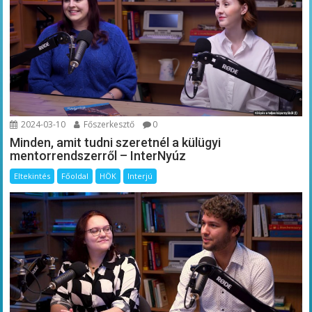
2024-03-10
Főszerkesztő
0
Minden, amit tudni szeretnél a külügyi
mentorrendszerről – InterNyúz
Eltekintés
Főoldal
HÖK
Interjú