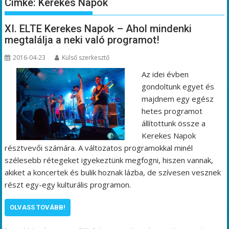
Címke:
Kerekes Napok
XI. ELTE Kerekes Napok – Ahol mindenki
megtalálja a neki való programot!
2016-04-23
Külső szerkesztő
Az idei évben
gondoltunk egyet és
majdnem egy egész
hetes programot
állítottunk össze a
Kerekes Napok
résztvevői számára. A változatos programokkal minél
szélesebb rétegeket igyekeztünk megfogni, hiszen vannak,
akiket a koncertek és bulik hoznak lázba, de szívesen vesznek
részt egy-egy kulturális programon.
OLVASS TOVÁBB!