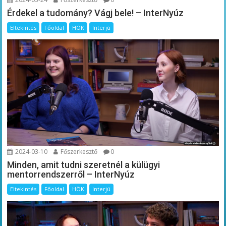
Érdekel a tudomány? Vágj bele! – InterNyúz
Eltekintés
Főoldal
HÖK
Interjú
2024-03-10
Főszerkesztő
0
Minden, amit tudni szeretnél a külügyi
mentorrendszerről – InterNyúz
Eltekintés
Főoldal
HÖK
Interjú