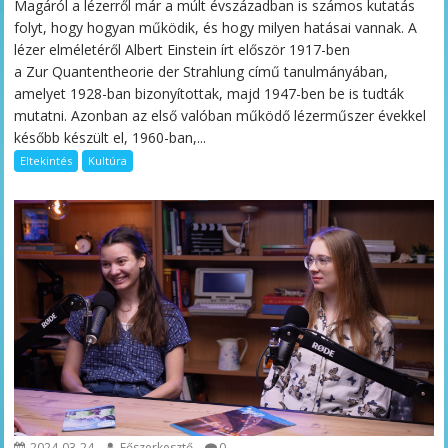
Magáról a lézerről már a múlt évszázadban is számos kutatás
folyt, hogy hogyan működik, és hogy milyen hatásai vannak. A
lézer elméletéről Albert Einstein írt először 1917-ben
a Zur Quantentheorie der Strahlung című tanulmányában,
amelyet 1928-ban bizonyítottak, majd 1947-ben be is tudták
mutatni. Azonban az első valóban működő lézerműszer évekkel
később készült el, 1960-ban,...
Eltekintés
Kultúra
2024-03-24
Főszerkesztő
0