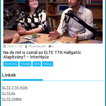
2023-11-20
Főszerkesztő
0
Na de mit is csinál az ELTE TTK Hallgatói
Alapítvány? – InterNyúz
Eltekintés
Főoldal
HÖK
Interjú
Linkek
ELTE TTK HÖK
ELTE.hu
ELTE Online