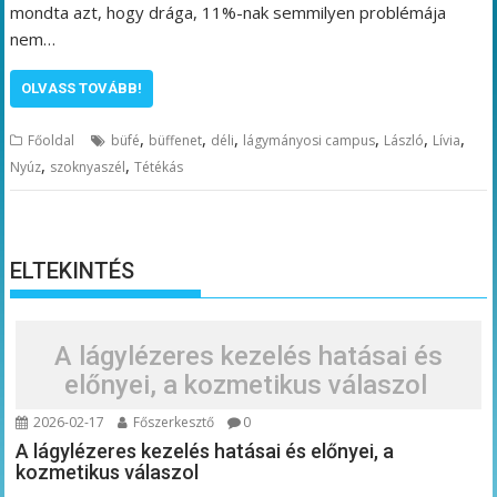
mondta azt, hogy drága, 11%-nak semmilyen problémája
nem…
OLVASS TOVÁBB!
,
,
,
,
,
,
Főoldal
büfé
büffenet
déli
lágymányosi campus
László
Lívia
,
,
Nyúz
szoknyaszél
Tétékás
ELTEKINTÉS
A lágylézeres kezelés hatásai és
előnyei, a kozmetikus válaszol
2026-02-17
Főszerkesztő
0
A lágylézeres kezelés hatásai és előnyei, a
kozmetikus válaszol