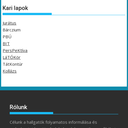
Kari lapok
Jurátus
Bárczium
PBÚ
BIT
PersPeKtíva
LáTÓKör
TátKontúr
Kollázs
Rólunk
Célunk a hallgatók folyamatos informálása és