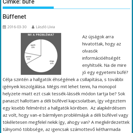
Címke:
büfé
Büffenet
2016-03-30
László Lívia
Az újságok arra
hivatottak, hogy az
olvasók
információéhségét
enyhítsék. Na de mire
jó egy egyetemi büfé?
Célja szintén a hallgatók éhségének a csillapítása, s további
igényeik kiszolgálása. Mégis mit lehet tenni, ha monopol
helyzete miatt ezt csak tessék-lássék módon tartja be? Sok
panaszt hallottam a déli büfével kapcsolatban, így végeztem
egy kisebb felmérést a hallgatók körében. Az alapkérdésem
az volt, hogy van-e bármilyen problémájuk a déli büfével vagy
tökéletesen megfelel nekik így, ahogy van? A megkérdezettek
túlnyomó többsége, az igencsak számottevő kétharmada