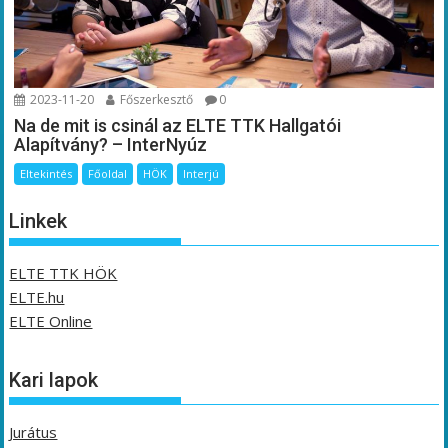
2023-11-20
Főszerkesztő
0
Na de mit is csinál az ELTE TTK Hallgatói
Alapítvány? – InterNyúz
Eltekintés
Főoldal
HÖK
Interjú
Linkek
ELTE TTK HÖK
ELTE.hu
ELTE Online
Kari lapok
Jurátus