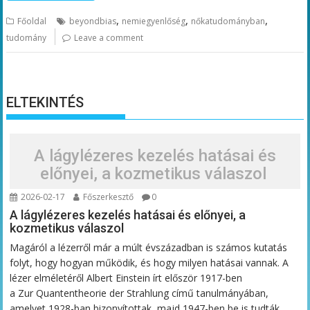
,
,
,
Főoldal
beyondbias
nemiegyenlőség
nőkatudományban
tudomány
Leave a comment
ELTEKINTÉS
A lágylézeres kezelés hatásai és
előnyei, a kozmetikus válaszol
2026-02-17
Főszerkesztő
0
A lágylézeres kezelés hatásai és előnyei, a
kozmetikus válaszol
Magáról a lézerről már a múlt évszázadban is számos kutatás
folyt, hogy hogyan működik, és hogy milyen hatásai vannak. A
lézer elméletéről Albert Einstein írt először 1917-ben
a Zur Quantentheorie der Strahlung című tanulmányában,
amelyet 1928-ban bizonyítottak, majd 1947-ben be is tudták