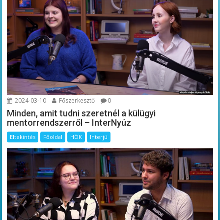
2024-03-10
Főszerkesztő
0
Minden, amit tudni szeretnél a külügyi
mentorrendszerről – InterNyúz
Eltekintés
Főoldal
HÖK
Interjú