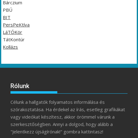
Bárczium
PBÚ
BIT
PersPeKtíva
LáTÓKör
TátKontúr
Kollázs
Rólunk
Célunk a hallgatók folyamatos informálása és
szórakoztatása. Ha érdekel az írás, esetleg grafikákat
vagy videókat készítesz, akkor örömmel várunk a
szerkesztőségben. Annyi a dolgod, hogy alább a
"Jelentkezz újságírónak!" gombra kattintasz!