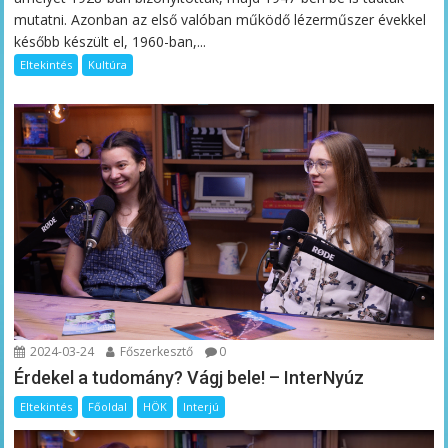
mutatni. Azonban az első valóban működő lézerműszer évekkel
később készült el, 1960-ban,...
Eltekintés
Kultúra
2024-03-24
Főszerkesztő
0
Érdekel a tudomány? Vágj bele! – InterNyúz
Eltekintés
Főoldal
HÖK
Interjú