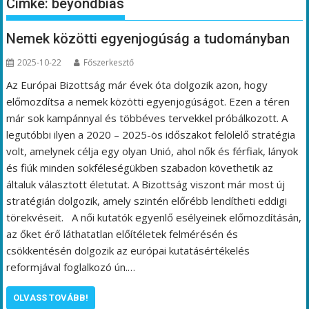
Címke:
beyondbias
Nemek közötti egyenjogúság a tudományban
2025-10-22
Főszerkesztő
Az Európai Bizottság már évek óta dolgozik azon, hogy
előmozdítsa a nemek közötti egyenjogúságot. Ezen a téren
már sok kampánnyal és többéves tervekkel próbálkozott. A
legutóbbi ilyen a 2020 – 2025-ös időszakot felölelő stratégia
volt, amelynek célja egy olyan Unió, ahol nők és férfiak, lányok
és fiúk minden sokféleségükben szabadon követhetik az
általuk választott életutat. A Bizottság viszont már most új
stratégián dolgozik, amely szintén előrébb lendítheti eddigi
törekvéseit. A női kutatók egyenlő esélyeinek előmozdításán,
az őket érő láthatatlan előítéletek felmérésén és
csökkentésén dolgozik az európai kutatásértékelés
reformjával foglalkozó ún.…
OLVASS TOVÁBB!