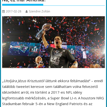
2017-02-28
Szendrei Zoltán
„
Utoljára Jézus Krisztustól láttunk ekkora feltámadást
” – ennél
találóbb tweetet keresve sem találhattam volna felvezető
idézetként arról, mi történt a 2017-es NFL idény
legfontosabb mérkőzésén, a Super Bowl LI-n. A houstoni NRG
Stadiumban február 5-én a New England Patriots és az