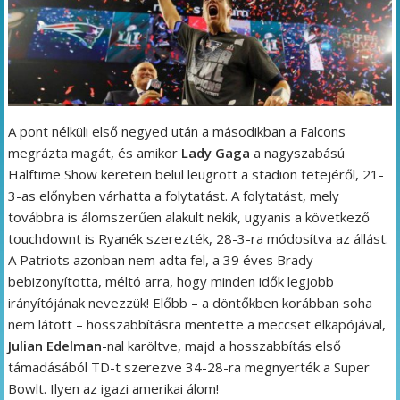
A pont nélküli első negyed után a másodikban a Falcons
megrázta magát, és amikor
Lady Gaga
a nagyszabású
Halftime Show keretein belül leugrott a stadion tetejéről, 21-
3-as előnyben várhatta a folytatást. A folytatást, mely
továbbra is álomszerűen alakult nekik, ugyanis a következő
touchdownt is Ryanék szerezték, 28-3-ra módosítva az állást.
A Patriots azonban nem adta fel, a 39 éves Brady
bebizonyította, méltó arra, hogy minden idők legjobb
irányítójának nevezzük! Előbb – a döntőkben korábban soha
nem látott – hosszabbításra mentette a meccset elkapójával,
Julian Edelman
-nal karöltve, majd a hosszabbítás első
támadásából TD-t szerezve 34-28-ra megnyerték a Super
Bowlt. Ilyen az igazi amerikai álom!