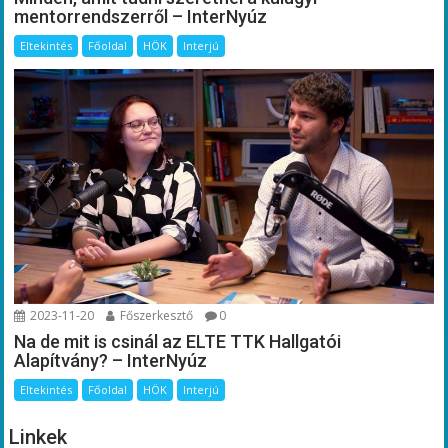
mentorrendszerről – InterNyúz
Eltekintés
Főoldal
HÖK
Interjú
2023-11-20
Főszerkesztő
0
Na de mit is csinál az ELTE TTK Hallgatói
Alapítvány? – InterNyúz
Eltekintés
Főoldal
HÖK
Interjú
Linkek