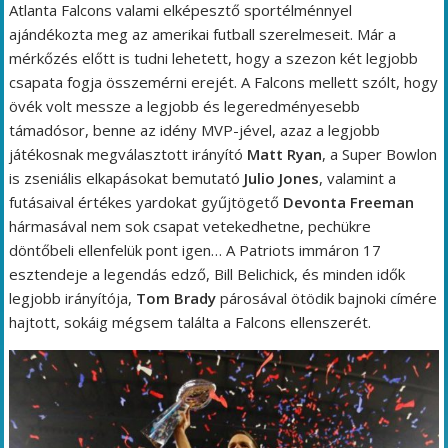
Atlanta Falcons valami elképesztő sportélménnyel
ajándékozta meg az amerikai futball szerelmeseit. Már a
mérkőzés előtt is tudni lehetett, hogy a szezon két legjobb
csapata fogja összemérni erejét. A Falcons mellett szólt, hogy
övék volt messze a legjobb és legeredményesebb
támadósor, benne az idény MVP-jével, azaz a legjobb
játékosnak megválasztott irányító
Matt Ryan
, a Super Bowlon
is zseniális elkapásokat bemutató
Julio Jones
, valamint a
futásaival értékes yardokat gyűjtögető
Devonta Freeman
hármasával nem sok csapat vetekedhetne, pechükre
döntőbeli ellenfelük pont igen… A Patriots immáron 17
esztendeje a legendás edző, Bill Belichick, és minden idők
legjobb irányítója,
Tom Brady
párosával ötödik bajnoki címére
hajtott, sokáig mégsem találta a Falcons ellenszerét.