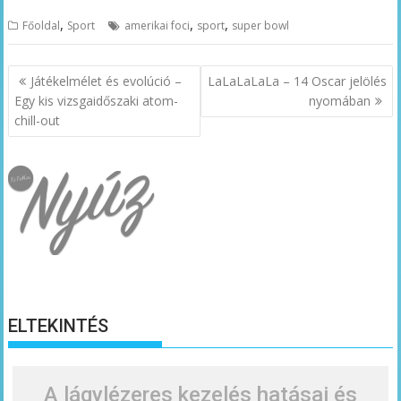
,
,
,
Főoldal
Sport
amerikai foci
sport
super bowl
Bejegyzés
Játékelmélet és evolúció –
LaLaLaLaLa – 14 Oscar jelölés
navigáció
Egy kis vizsgaidőszaki atom-
nyomában
chill-out
ELTEKINTÉS
A lágylézeres kezelés hatásai és