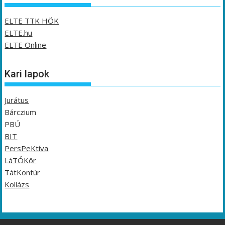
ELTE TTK HÖK
ELTE.hu
ELTE Online
Kari lapok
Jurátus
Bárczium
PBÚ
BIT
PersPeKtíva
LáTÓKör
TátKontúr
Kollázs