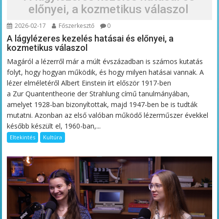
előnyei, a kozmetikus válaszol
2026-02-17
Főszerkesztő
0
A lágylézeres kezelés hatásai és előnyei, a
kozmetikus válaszol
Magáról a lézerről már a múlt évszázadban is számos kutatás
folyt, hogy hogyan működik, és hogy milyen hatásai vannak. A
lézer elméletéről Albert Einstein írt először 1917-ben
a Zur Quantentheorie der Strahlung című tanulmányában,
amelyet 1928-ban bizonyítottak, majd 1947-ben be is tudták
mutatni. Azonban az első valóban működő lézerműszer évekkel
később készült el, 1960-ban,...
Eltekintés
Kultúra