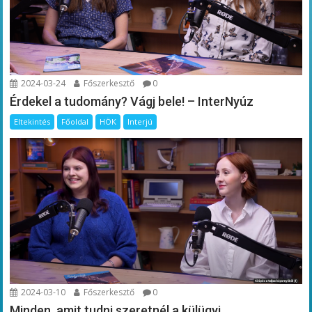
2024-03-24
Főszerkesztő
0
Érdekel a tudomány? Vágj bele! – InterNyúz
Eltekintés
Főoldal
HÖK
Interjú
2024-03-10
Főszerkesztő
0
Minden, amit tudni szeretnél a külügyi