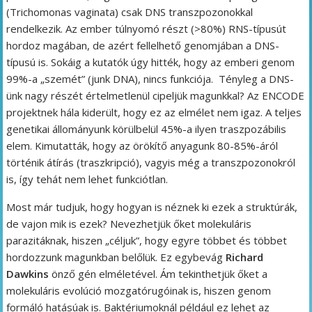
(Trichomonas vaginata) csak DNS transzpozonokkal
rendelkezik. Az ember túlnyomó részt (>80%) RNS-típusút
hordoz magában, de azért fellelhető genomjában a DNS-
típusú is. Sokáig a kutatók úgy hitték, hogy az emberi genom
99%-a „szemét” (junk DNA), nincs funkciója. Tényleg a DNS-
ünk nagy részét értelmetlenül cipeljük magunkkal? Az ENCODE
projektnek hála kiderült, hogy ez az elmélet nem igaz. A teljes
genetikai állományunk körülbelül 45%-a ilyen traszpozábilis
elem. Kimutatták, hogy az örökítő anyagunk 80-85%-áról
történik átírás (traszkripció), vagyis még a transzpozonokról
is, így tehát nem lehet funkciótlan.
Most már tudjuk, hogy hogyan is néznek ki ezek a struktúrák,
de vajon mik is ezek? Nevezhetjük őket molekuláris
parazitáknak, hiszen „céljuk”, hogy egyre többet és többet
hordozzunk magunkban belőlük. Ez egybevág
Richard
Dawkins
önző gén elméletével. Ám tekinthetjük őket a
molekuláris evolúció mozgatórugóinak is, hiszen genom
formáló hatásúak is. Baktériumoknál például ez lehet az