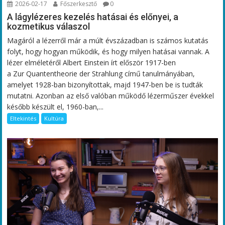
2026-02-17
Főszerkesztő
0
A lágylézeres kezelés hatásai és előnyei, a
kozmetikus válaszol
Magáról a lézerről már a múlt évszázadban is számos kutatás
folyt, hogy hogyan működik, és hogy milyen hatásai vannak. A
lézer elméletéről Albert Einstein írt először 1917-ben
a Zur Quantentheorie der Strahlung című tanulmányában,
amelyet 1928-ban bizonyítottak, majd 1947-ben be is tudták
mutatni. Azonban az első valóban működő lézerműszer évekkel
később készült el, 1960-ban,...
Eltekintés
Kultúra