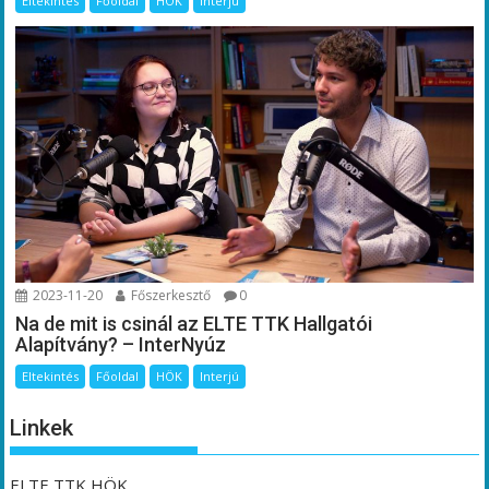
Eltekintés
Főoldal
HÖK
Interjú
2023-11-20
Főszerkesztő
0
Na de mit is csinál az ELTE TTK Hallgatói
Alapítvány? – InterNyúz
Eltekintés
Főoldal
HÖK
Interjú
Linkek
ELTE TTK HÖK