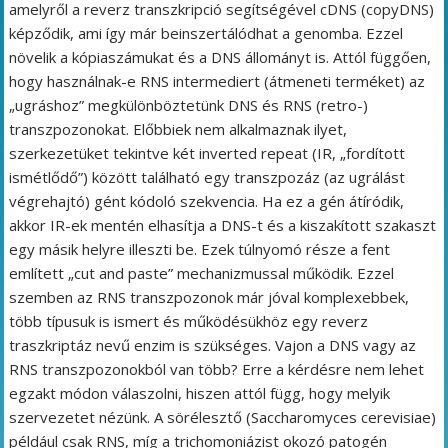
amelyről a reverz transzkripció segítségével cDNS (copyDNS)
képződik, ami így már beinszertálódhat a genomba. Ezzel
növelik a kópiaszámukat és a DNS állományt is. Attól függően,
hogy használnak-e RNS intermediert (átmeneti terméket) az
„ugráshoz” megkülönböztetünk DNS és RNS (retro-)
transzpozonokat. Előbbiek nem alkalmaznak ilyet,
szerkezetüket tekintve két inverted repeat (IR, „fordított
ismétlődő”) között található egy transzpozáz (az ugrálást
végrehajtó) gént kódoló szekvencia. Ha ez a gén átíródik,
akkor IR-ek mentén elhasítja a DNS-t és a kiszakított szakaszt
egy másik helyre illeszti be. Ezek túlnyomó része a fent
említett „cut and paste” mechanizmussal működik. Ezzel
szemben az RNS transzpozonok már jóval komplexebbek,
több típusuk is ismert és működésükhöz egy reverz
traszkriptáz nevű enzim is szükséges. Vajon a DNS vagy az
RNS transzpozonokból van több? Erre a kérdésre nem lehet
egzakt módon válaszolni, hiszen attól függ, hogy melyik
szervezetet nézünk. A sörélesztő (Saccharomyces cerevisiae)
például csak RNS, míg a trichomoniázist okozó patogén