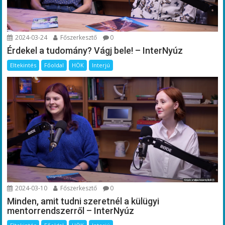
2024-03-24
Főszerkesztő
0
Érdekel a tudomány? Vágj bele! – InterNyúz
Eltekintés
Főoldal
HÖK
Interjú
2024-03-10
Főszerkesztő
0
Minden, amit tudni szeretnél a külügyi
mentorrendszerről – InterNyúz