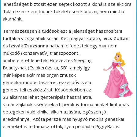
lehetőséget biztosít ezen sejtek között a klonális szelekcióra.
Talán ezért sem tudunk tökéletesen klónozni, nem mintha
akarnánk…
Természetesen a tudósok ezt a jelenséget hasznosítani
tudták a vizsgálataik során. Két magyar kutató,
Ivics Zoltán
és
Izsvák Zsuzsanna
halban felfedeztek egy már nem
működő (konzervatív)
transzpozont,
amibe életet leheltek. Elnevezték Sleeping
Beauty-nak (Csipkerózsika, SB), amely így
már képes akár más organizmusok
genetikai módosítására is, ezzel bővítve a
génbeviteli eszköztárat. Későbbiekben az
SB alkalmas lehet génterápiás használatra,
s már zajlanak kísérletek a hiperaktív formájának B-limfómás
betegeken való klinikai alkalmazására, egészen jó
eredménnyel. Azóta persze más nyugvó mobilis genetikai
elemeket is feltámasztottak, ilyen például a PiggyBac is.