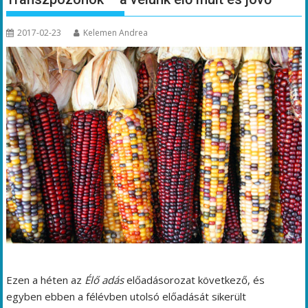
2017-02-23
Kelemen Andrea
Ezen a héten az
Élő adás
előadásorozat következő, és
egyben ebben a félévben utolsó előadását sikerült