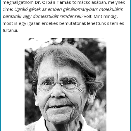
meghallgatnom
Dr. Orbán Tamás
tolmácsolásában, melynek
címe:
Ugráló gének az emberi génállományban: molekuláris
paraziták vagy domesztikált rezidensek?
volt. Mint mindig,
most is egy igazán érdekes bemutatónak lehettünk szem és
fültanúi.