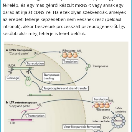
félrelép, és egy más génről készült mRNS-t vagy annak egy
darabját írja át cDNS-re. Ha ezek olyan szekvenciák, amelyek
az eredeti fehérje képzésében nem vesznek rész (például
intronok), akkor beszélünk processzált pszeudogénekről. Így
később akár még fehérje is lehet belőlük.