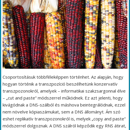
Csoportosításuk többféleképpen történhet. Az alapján, hogy
hogyan történik a transzpozíció beszélhetünk konzervatív
transzpozonokról, amelyek – informatikai szakzsargonnal élve
– „cut and paste” módszerrel működnek. Ez azt jelenti, hogy
kivágódnak a DNS-szálból és máshova beintegrálódnak, ezzel
nem növelve kópiaszámukat, sem a DNS állományt. Ám szó
eshet replikatív transzpozonokról is, melyek „copy and paste”
módszerrel dolgoznak. A DNS szálról képződik egy RNS átirat,