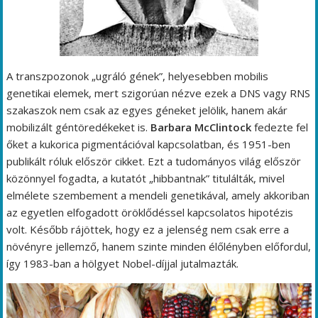
A transzpozonok „ugráló gének”, helyesebben mobilis
genetikai elemek, mert szigorúan nézve ezek a DNS vagy RNS
szakaszok nem csak az egyes géneket jelölik, hanem akár
mobilizált géntöredékeket is.
Barbara McClintock
fedezte fel
őket a kukorica pigmentációval kapcsolatban, és 1951-ben
publikált róluk először cikket. Ezt a tudományos világ először
közönnyel fogadta, a kutatót „hibbantnak” titulálták, mivel
elmélete szembement a mendeli genetikával, amely akkoriban
az egyetlen elfogadott öröklődéssel kapcsolatos hipotézis
volt. Később rájöttek, hogy ez a jelenség nem csak erre a
növényre jellemző, hanem szinte minden élőlényben előfordul,
így 1983-ban a hölgyet Nobel-díjjal jutalmazták.