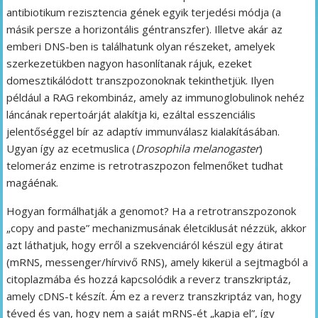
antibiotikum rezisztencia gének egyik terjedési módja (a
másik persze a horizontális géntranszfer). Illetve akár az
emberi DNS-ben is találhatunk olyan részeket, amelyek
szerkezetükben nagyon hasonlítanak rájuk, ezeket
domesztikálódott transzpozonoknak tekinthetjük. Ilyen
például a RAG rekombináz, amely az immunoglobulinok nehéz
láncának repertoárját alakítja ki, ezáltal esszenciális
jelentőséggel bír az adaptív immunválasz kialakításában.
Ugyan így az ecetmuslica (
Drosophila melanogaster
)
telomeráz enzime is retrotraszpozon felmenőket tudhat
magáénak.
Hogyan formálhatják a genomot? Ha a retrotranszpozonok
„copy and paste” mechanizmusának életciklusát nézzük, akkor
azt láthatjuk, hogy erről a szekvenciáról készül egy átirat
(mRNS, messenger/hírvivő RNS), amely kikerül a sejtmagból a
citoplazmába és hozzá kapcsolódik a reverz transzkriptáz,
amely cDNS-t készít. Ám ez a reverz transzkriptáz van, hogy
téved és van, hogy nem a saját mRNS-ét „kapja el”, így