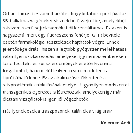
Orbán Tamás beszámolt arról is, hogy kutatócsoportjával az
SB-t alkalmazva géneket visznek be őssejtekbe, amelyekből
szívizom szerű sejtekcsomókat differenciáltatnak. Ez azért is
nagyszerű, mert egy fluoreszcens fehérje (GFP) bevitele
esetén farmakológiai tesztelések hajthatók végre. Ennek
jelentősége óriási, hiszen a legtöbb gyógyszer mellékhatása
valamilyen szívkárosodás, amelyeket így nem az embereken
kéne tesztelni és rossz eredmények esetén kivonni a
forgalomból, hanem előtte ilyen in vitro modellen is
kipróbálható lenne. Ez az alkalmazáscsökkentené a
szívproblémák kialakulásának esélyét. Ugyan ilyen módszerrel
transzgenikus egereket is létrehoztak, amelyeken így már
élettani vizsgálatok is igen jól végezhetők.
Hát ilyenek ezek a traszpozonok, talán ők a világ urai?
Kelemen Andi