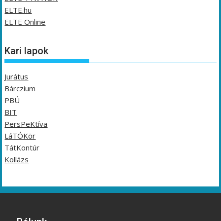
ELTE.hu
ELTE Online
Kari lapok
Jurátus
Bárczium
PBÚ
BIT
PersPeKtíva
LáTÓKör
TátKontúr
Kollázs