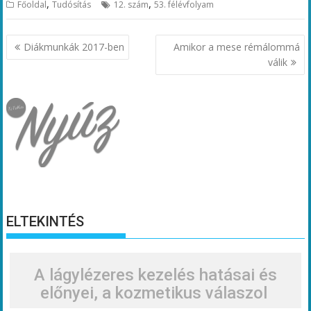
,
,
Főoldal
Tudósítás
12. szám
53. félévfolyam
Bejegyzés
Diákmunkák 2017-ben
Amikor a mese rémálommá
navigáció
válik
ELTEKINTÉS
A lágylézeres kezelés hatásai és
előnyei, a kozmetikus válaszol