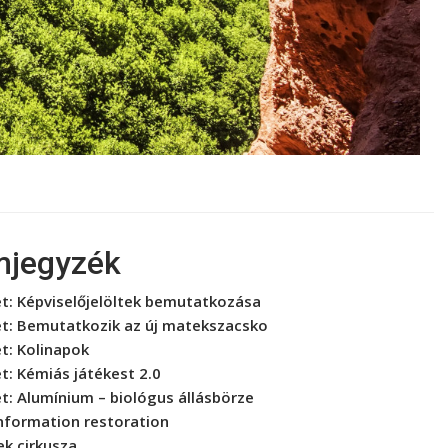
mjegyzék
et:
Képviselőjelöltek bemutatkozása
et:
Bemutatkozik az új matekszacsko
et:
Kolinapok
et:
Kémiás játékest 2.0
et:
Alumínium – biológus állásbörze
nformation restoration
ek cirkusza