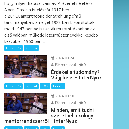
hogy milyen hatásai vannak. A lézer elméletéről
Albert Einstein írt először 1917-ben
a Zur Quantentheorie der Strahlung című
tanulmányában, amelyet 1928-ban bizonyítottak,
majd 1947-ben be is tudták mutatni. Azonban az
első valóban működő lézerműszer évekkel később
készült el, 1960-ban,...
Eltekintés
Kultúra
2024-03-24
Főszerkesztő
0
Érdekel a tudomány?
Vágj bele! – InterNyúz
Eltekintés
Főoldal
HÖK
Interjú
2024-03-10
Főszerkesztő
0
Minden, amit tudni
szeretnél a külügyi
mentorrendszerről – InterNyúz