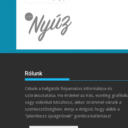
navigáció
Rólunk
Célunk a hallgatók folyamatos informálása és
szórakoztatása. Ha érdekel az írás, esetleg grafikák
vagy videókat készítesz, akkor örömmel várunk a
szerkesztőségben. Annyi a dolgod, hogy alább a
"Jelentkezz újságírónak!" gombra kattintasz!