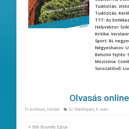
Tudósítás:
Vité
Tudósítás:
Keré
TTT:
Az Emléke
Helyvektor:
Szi
Kritika:
Verslavi
Sport:
BL negye
Négyeshatos:
U
Belszíni fejtés:
Mozizóna:
Csini
Sorozatlövő:
Lu
Olvasás onlin
,
,
Archívum
Főoldal
52. félévfolyam
9. szám
Bejegyzés
Bibi Bourelly Egója