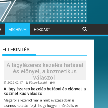
A
ARCHÍVUM
HÖKCAST
ELTEKINTÉS
A lágylézeres kezelés hatásai
és előnyei, a kozmetikus
válaszol
2026-02-17
Főszerkesztő
0
A lágylézeres kezelés hatásai és előnyei, a
kozmetikus válaszol
Magáról a lézerről már a múlt évszázadban is
számos kutatás folyt, hogy hogyan működik, és