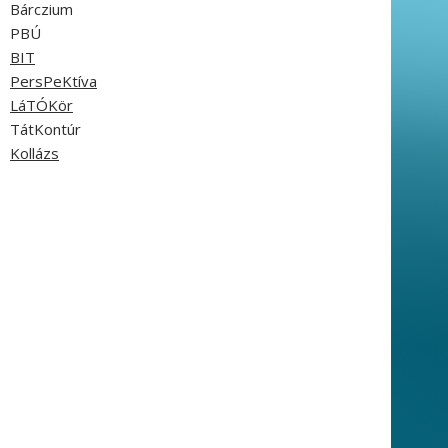
Bárczium
PBÚ
BIT
PersPeKtíva
LáTÓKör
TátKontúr
Kollázs