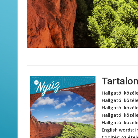
Tartalo
Hallgatói közél
Hallgatói közél
Hallgatói közél
Hallgatói közél
Hallgatói közél
English words:
I
Cooltér:
Az étel