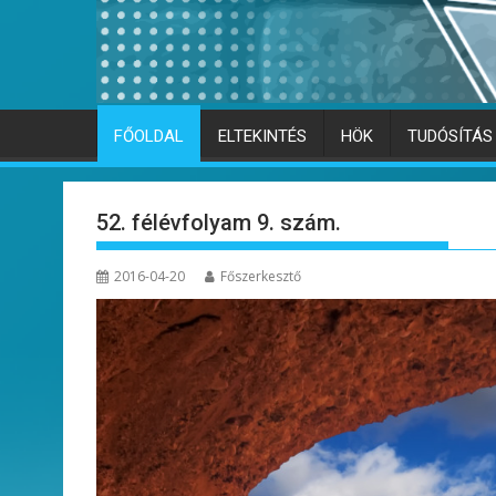
FŐOLDAL
ELTEKINTÉS
HÖK
TUDÓSÍTÁS
52. félévfolyam 9. szám.
2016-04-20
Főszerkesztő