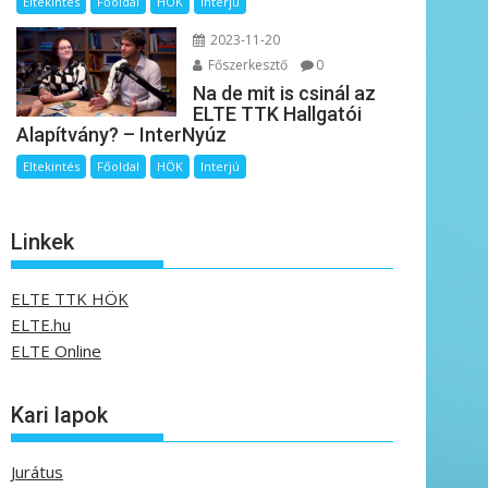
Eltekintés
Főoldal
HÖK
Interjú
2023-11-20
Főszerkesztő
0
Na de mit is csinál az
ELTE TTK Hallgatói
Alapítvány? – InterNyúz
Eltekintés
Főoldal
HÖK
Interjú
Linkek
ELTE TTK HÖK
ELTE.hu
ELTE Online
Kari lapok
Jurátus