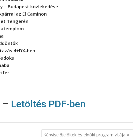
zy – Budapest közlekedése
kpárral az El Caminon
zet Tengerén
klatemplom
na
ddöntők
tazás 4+DX-ben
Sudoku
baba
cifer
e
–
Letöltés PDF-ben
Képviselőjelöltek és elnöki program vitája