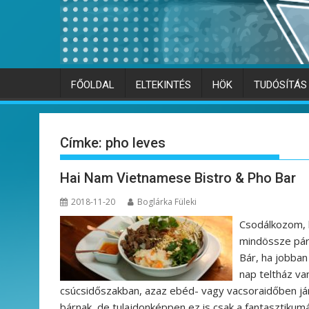
FŐOLDAL
ELTEKINTÉS
HÖK
TUDÓSÍTÁS
Címke:
pho leves
Hai Nam Vietnamese Bistro & Pho Bar
2018-11-20
Boglárka Füleki
Csodálkozom, h
mindössze pár 
Bár, ha jobba
nap teltház va
csúcsidőszakban, azaz ebéd- vagy vacsoraidőben járu
bárnak, de tulajdonképpen ez is csak a fantasztikum