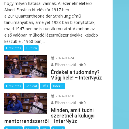
hogy milyen hatásai vannak. A lézer elméletéről
Albert Einstein írt először 1917-ben
a Zur Quantentheorie der Strahlung című
tanulmányában, amelyet 1928-ban bizonyítottak,
majd 1947-ben be is tudták mutatni. Azonban az
első valóban működő lézerműszer évekkel később
készült el, 1960-ban,...
Eltekintés
Kultúra
2024-03-24
Főszerkesztő
0
Érdekel a tudomány?
Vágj bele! – InterNyúz
Eltekintés
Főoldal
HÖK
Interjú
2024-03-10
Főszerkesztő
0
Minden, amit tudni
szeretnél a külügyi
mentorrendszerről – InterNyúz