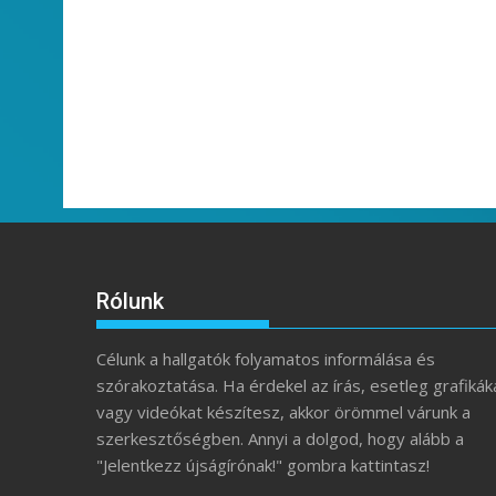
Rólunk
Célunk a hallgatók folyamatos informálása és
szórakoztatása. Ha érdekel az írás, esetleg grafikák
vagy videókat készítesz, akkor örömmel várunk a
szerkesztőségben. Annyi a dolgod, hogy alább a
"Jelentkezz újságírónak!" gombra kattintasz!