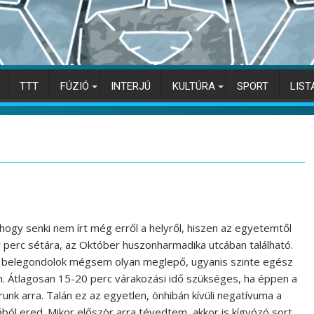
TTT
FÚZIÓ
INTERJÚ
KULTÚRA
SPORT
LIST
ogy senki nem írt még erről a helyről, hiszen az egyetemtől
perc sétára, az Október huszonharmadika utcában található.
n belegondolok mégsem olyan meglepő, ugyanis szinte egész
n. Átlagosan 15-20 perc várakozási idő szükséges, ha éppen a
nk arra. Talán ez az egyetlen, önhibán kívüli negatívuma a
ából ered. Mikor először arra tévedtem, akkor is kígyózó sort