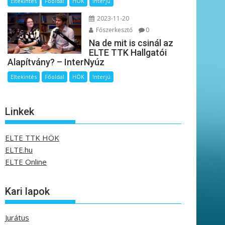
Eltekintés
Főoldal
HÖK
Interjú
2023-11-20
Főszerkesztő
0
Na de mit is csinál az
ELTE TTK Hallgatói
Alapítvány? – InterNyúz
Eltekintés
Főoldal
HÖK
Interjú
Linkek
ELTE TTK HÖK
ELTE.hu
ELTE Online
Kari lapok
Jurátus