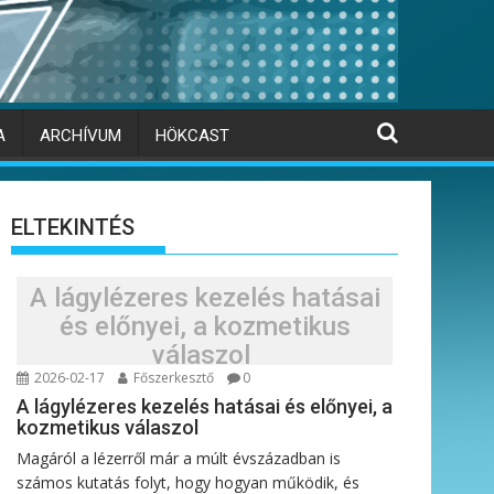
A
ARCHÍVUM
HÖKCAST
ELTEKINTÉS
A lágylézeres kezelés hatásai
és előnyei, a kozmetikus
válaszol
2026-02-17
Főszerkesztő
0
A lágylézeres kezelés hatásai és előnyei, a
kozmetikus válaszol
Magáról a lézerről már a múlt évszázadban is
számos kutatás folyt, hogy hogyan működik, és