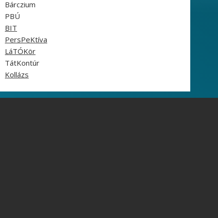
Bárczium
PBÚ
BIT
PersPeKtíva
LáTÓKör
TátKontúr
Kollázs