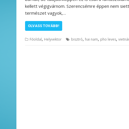
kellett végigvárnom. Szerencsémre éppen nem siet
természet vagyok,…
OLVASS TOVÁBB!
,
,
,
,
Főoldal
Helyvektor
bisztró
hai nam
pho leves
vietn