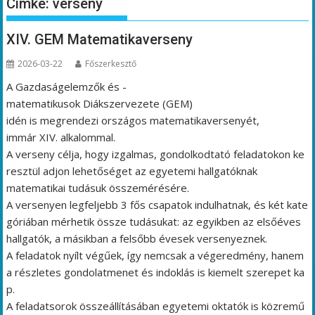
Címke:
verseny
XIV. GEM Matematikaverseny
2026-03-22
Főszerkesztő
A Gazdaságelemzők és -
matematikusok Diákszervezete (GEM)
idén is megrendezi országos matematikaversenyét,
immár XIV. alkalommal.
A verseny célja, hogy izgalmas, gondolkodtató feladatokon ke
resztül adjon lehetőséget az egyetemi hallgatóknak
matematikai tudásuk összemérésére.
A versenyen legfeljebb 3 fős csapatok indulhatnak, és két kate
góriában mérhetik össze tudásukat: az egyikben az elsőéves
hallgatók, a másikban a felsőbb évesek versenyeznek.
A feladatok nyílt végűek, így nemcsak a végeredmény, hanem
a részletes gondolatmenet és indoklás is kiemelt szerepet ka
p.
A feladatsorok összeállításában egyetemi oktatók is közremű