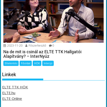
2023-11-20
Főszerkesztő
0
Na de mit is csinál az ELTE TTK Hallgatói
Alapítvány? – InterNyúz
Eltekintés
Főoldal
HÖK
Interjú
Linkek
ELTE TTK HÖK
ELTE.hu
ELTE Online