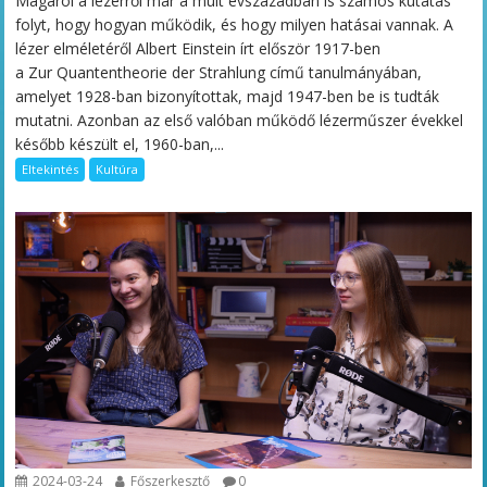
Magáról a lézerről már a múlt évszázadban is számos kutatás
folyt, hogy hogyan működik, és hogy milyen hatásai vannak. A
lézer elméletéről Albert Einstein írt először 1917-ben
a Zur Quantentheorie der Strahlung című tanulmányában,
amelyet 1928-ban bizonyítottak, majd 1947-ben be is tudták
mutatni. Azonban az első valóban működő lézerműszer évekkel
később készült el, 1960-ban,...
Eltekintés
Kultúra
2024-03-24
Főszerkesztő
0