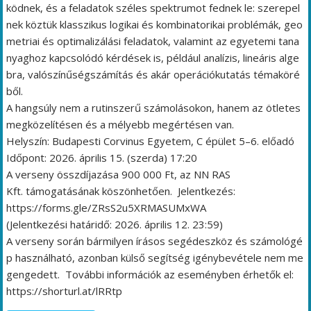
ködnek, és a feladatok széles spektrumot fednek le: szerepel
nek köztük klasszikus logikai és kombinatorikai problémák, geo
metriai és optimalizálási feladatok, valamint az egyetemi tana
nyaghoz kapcsolódó kérdések is, például analízis, lineáris alge
bra, valószínűségszámítás és akár operációkutatás témaköré
ből.
A hangsúly nem a rutinszerű számolásokon, hanem az ötletes
megközelítésen és a mélyebb megértésen van.
Helyszín: Budapesti Corvinus Egyetem, C épület 5–6. előadó
Időpont: 2026. április 15. (szerda) 17:20
A verseny összdíjazása 900 000 Ft, az NN RAS
Kft. támogatásának köszönhetően. Jelentkezés:
https://forms.gle/ZRsS2u5XRMASUMxWA
(Jelentkezési határidő: 2026. április 12. 23:59)
A verseny során bármilyen írásos segédeszköz és számológé
p használható, azonban külső segítség igénybevétele nem me
gengedett. További információk az eseményben érhetők el:
https://shorturl.at/lRRtp