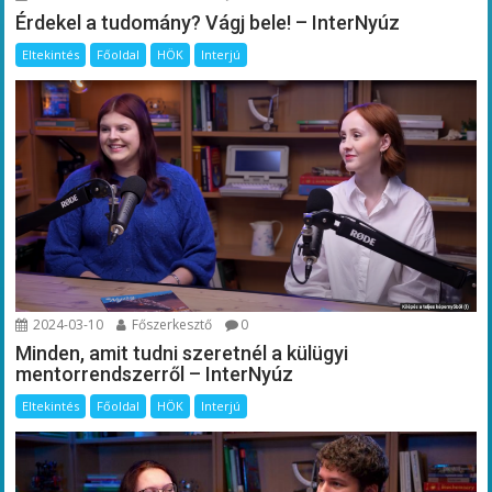
Érdekel a tudomány? Vágj bele! – InterNyúz
Eltekintés
Főoldal
HÖK
Interjú
2024-03-10
Főszerkesztő
0
Minden, amit tudni szeretnél a külügyi
mentorrendszerről – InterNyúz
Eltekintés
Főoldal
HÖK
Interjú