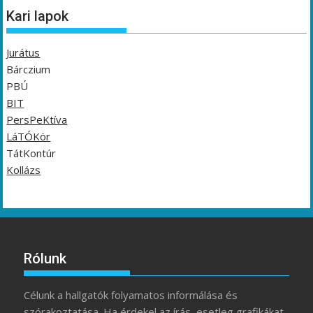
Kari lapok
Jurátus
Bárczium
PBÚ
BIT
PersPeKtíva
LáTÓKör
TátKontúr
Kollázs
Rólunk
Célunk a hallgatók folyamatos informálása és
szórakoztatása. Ha érdekel az írás, esetleg grafikákat