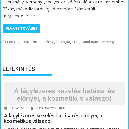
Tanulmányi Versenyt, melynek első fordulója 2016. november
23-án, második fordulója december 3-án került
megrendezésre.
OLVASS TOVÁBB!
,
,
,
,
,
Főoldal
HÖK
anatómia
biológia
ELTE
tanulmányi
verseny
ELTEKINTÉS
A lágylézeres kezelés hatásai és
előnyei, a kozmetikus válaszol
2026-02-17
Főszerkesztő
0
A lágylézeres kezelés hatásai és előnyei, a
kozmetikus válaszol