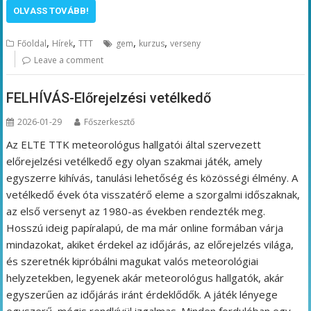
OLVASS TOVÁBB!
,
,
,
,
Főoldal
Hírek
TTT
gem
kurzus
verseny
Leave a comment
FELHÍVÁS-Előrejelzési vetélkedő
2026-01-29
Főszerkesztő
Az ELTE TTK meteorológus hallgatói által szervezett
előrejelzési vetélkedő egy olyan szakmai játék, amely
egyszerre kihívás, tanulási lehetőség és közösségi élmény. A
vetélkedő évek óta visszatérő eleme a szorgalmi időszaknak,
az első versenyt az 1980-as években rendezték meg.
Hosszú ideig papíralapú, de ma már online formában várja
mindazokat, akiket érdekel az időjárás, az előrejelzés világa,
és szeretnék kipróbálni magukat valós meteorológiai
helyzetekben, legyenek akár meteorológus hallgatók, akár
egyszerűen az időjárás iránt érdeklődők. A játék lényege