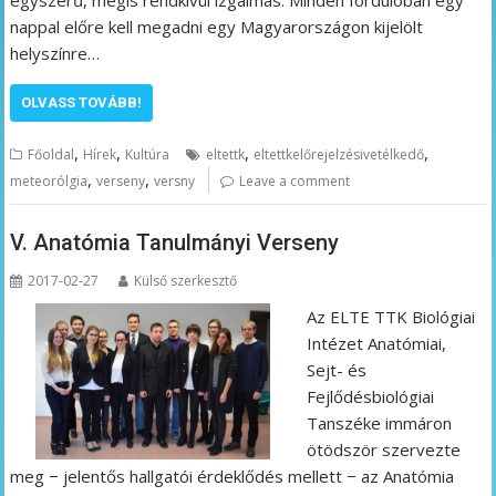
egyszerű, mégis rendkívül izgalmas. Minden fordulóban egy
nappal előre kell megadni egy Magyarországon kijelölt
helyszínre…
OLVASS TOVÁBB!
,
,
,
,
Főoldal
Hírek
Kultúra
eltettk
eltettkelőrejelzésivetélkedő
,
,
meteorólgia
verseny
versny
Leave a comment
V. Anatómia Tanulmányi Verseny
2017-02-27
Külső szerkesztő
Az ELTE TTK Biológiai
Intézet Anatómiai,
Sejt- és
Fejlődésbiológiai
Tanszéke immáron
ötödször szervezte
meg − jelentős hallgatói érdeklődés mellett − az Anatómia