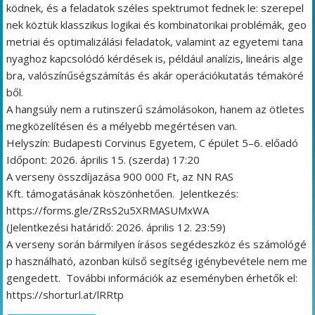
ködnek, és a feladatok széles spektrumot fednek le: szerepel
nek köztük klasszikus logikai és kombinatorikai problémák, geo
metriai és optimalizálási feladatok, valamint az egyetemi tana
nyaghoz kapcsolódó kérdések is, például analízis, lineáris alge
bra, valószínűségszámítás és akár operációkutatás témaköré
ből.
A hangsúly nem a rutinszerű számolásokon, hanem az ötletes
megközelítésen és a mélyebb megértésen van.
Helyszín: Budapesti Corvinus Egyetem, C épület 5–6. előadó
Időpont: 2026. április 15. (szerda) 17:20
A verseny összdíjazása 900 000 Ft, az NN RAS
Kft. támogatásának köszönhetően. Jelentkezés:
https://forms.gle/ZRsS2u5XRMASUMxWA
(Jelentkezési határidő: 2026. április 12. 23:59)
A verseny során bármilyen írásos segédeszköz és számológé
p használható, azonban külső segítség igénybevétele nem me
gengedett. További információk az eseményben érhetők el:
https://shorturl.at/lRRtp