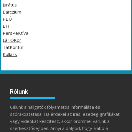
Jurátus
Bárczium
PBÚ
BIT
PersPeKtíva
LáTÓKör
TátKontúr
Kollázs
Rólunk
Célunk a hallgatók folyamatos informálása és
szórakoztatása. Ha érdekel az írás, esetleg grafikákat
vagy videókat készítesz, akkor örömmel várunk a
szerkesztőségben. Annyi a dolgod, hogy alább a