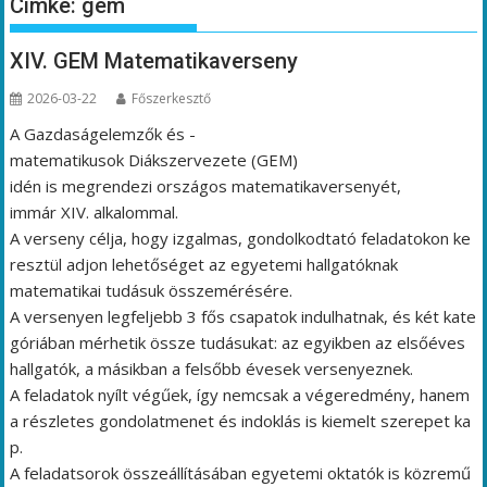
Címke:
gem
XIV. GEM Matematikaverseny
2026-03-22
Főszerkesztő
A Gazdaságelemzők és -
matematikusok Diákszervezete (GEM)
idén is megrendezi országos matematikaversenyét,
immár XIV. alkalommal.
A verseny célja, hogy izgalmas, gondolkodtató feladatokon ke
resztül adjon lehetőséget az egyetemi hallgatóknak
matematikai tudásuk összemérésére.
A versenyen legfeljebb 3 fős csapatok indulhatnak, és két kate
góriában mérhetik össze tudásukat: az egyikben az elsőéves
hallgatók, a másikban a felsőbb évesek versenyeznek.
A feladatok nyílt végűek, így nemcsak a végeredmény, hanem
a részletes gondolatmenet és indoklás is kiemelt szerepet ka
p.
A feladatsorok összeállításában egyetemi oktatók is közremű