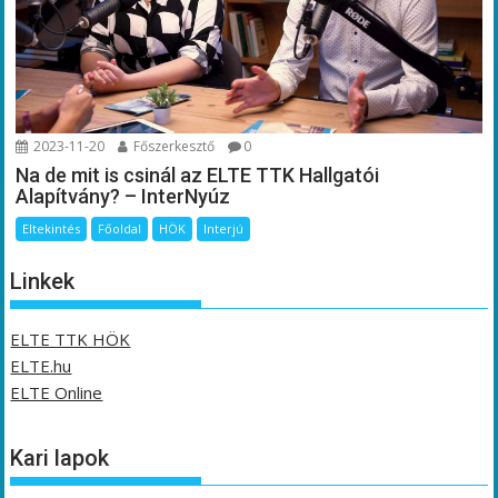
2023-11-20
Főszerkesztő
0
Na de mit is csinál az ELTE TTK Hallgatói
Alapítvány? – InterNyúz
Eltekintés
Főoldal
HÖK
Interjú
Linkek
ELTE TTK HÖK
ELTE.hu
ELTE Online
Kari lapok