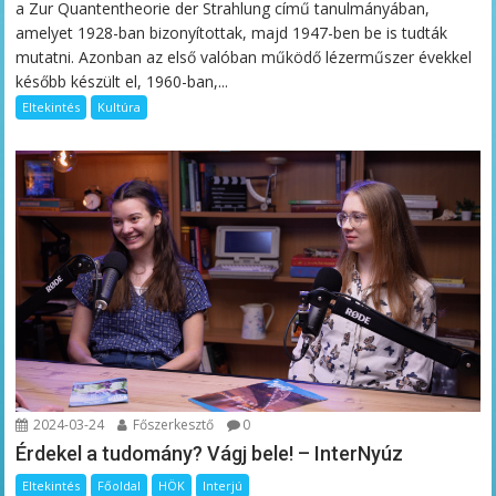
a Zur Quantentheorie der Strahlung című tanulmányában,
amelyet 1928-ban bizonyítottak, majd 1947-ben be is tudták
mutatni. Azonban az első valóban működő lézerműszer évekkel
később készült el, 1960-ban,...
Eltekintés
Kultúra
2024-03-24
Főszerkesztő
0
Érdekel a tudomány? Vágj bele! – InterNyúz
Eltekintés
Főoldal
HÖK
Interjú