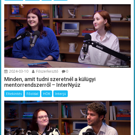
2024-03-10
Főszerkesztő
0
Minden, amit tudni szeretnél a külügyi
mentorrendszerről – InterNyúz
Eltekintés
Főoldal
HÖK
Interjú