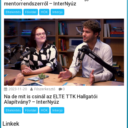
mentorrendszerről – InterNyúz
Eltekintés
Főoldal
HÖK
Interjú
2023-11-20
Főszerkesztő
0
Na de mit is csinál az ELTE TTK Hallgatói
Alapítvány? – InterNyúz
Eltekintés
Főoldal
HÖK
Interjú
Linkek