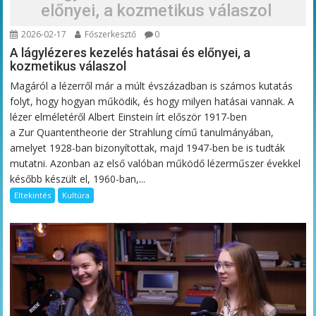
előnyei, a kozmetikus válaszol
2026-02-17
Főszerkesztő
0
A lágylézeres kezelés hatásai és előnyei, a
kozmetikus válaszol
Magáról a lézerről már a múlt évszázadban is számos kutatás
folyt, hogy hogyan működik, és hogy milyen hatásai vannak. A
lézer elméletéről Albert Einstein írt először 1917-ben
a Zur Quantentheorie der Strahlung című tanulmányában,
amelyet 1928-ban bizonyítottak, majd 1947-ben be is tudták
mutatni. Azonban az első valóban működő lézerműszer évekkel
később készült el, 1960-ban,...
Eltekintés
Kultúra