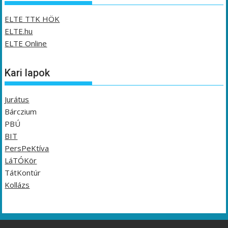
ELTE TTK HÖK
ELTE.hu
ELTE Online
Kari lapok
Jurátus
Bárczium
PBÚ
BIT
PersPeKtíva
LáTÓKör
TátKontúr
Kollázs