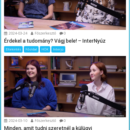
2024-03-24
Főszerkesztő
0
Érdekel a tudomány? Vágj bele! – InterNyúz
Eltekintés
Főoldal
HÖK
Interjú
2024-03-10
Főszerkesztő
0
Minden, amit tudni szeretnél a külügyi