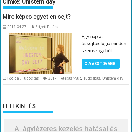
Címke:
Unistem day
Mire képes egyetlen sejt?
2017-04-27
Szigeti Balázs
Egy nap az
őssejtbiológia minden
szemszögéből
OLVASS TOVÁBB!
,
,
,
,
Főoldal
Tudósítás
2017
Tétékás Nyúz
Tudósítás
Unistem day
ELTEKINTÉS
A lágylézeres kezelés hatásai és