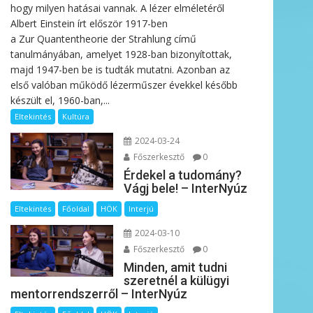
hogy milyen hatásai vannak. A lézer elméletéről
Albert Einstein írt először 1917-ben
a Zur Quantentheorie der Strahlung című
tanulmányában, amelyet 1928-ban bizonyítottak,
majd 1947-ben be is tudták mutatni. Azonban az
első valóban működő lézerműszer évekkel később
készült el, 1960-ban,...
Eltekintés
Kultúra
2024-03-24
Főszerkesztő
0
Érdekel a tudomány?
Vágj bele! – InterNyúz
Eltekintés
Főoldal
HÖK
Interjú
2024-03-10
Főszerkesztő
0
Minden, amit tudni
szeretnél a külügyi
mentorrendszerről – InterNyúz