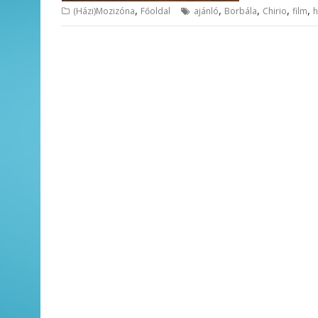
,
,
,
,
,
(Házi)Mozizóna
Főoldal
ajánló
Borbála
Chirio
film
h