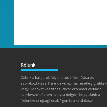
Rólunk
Célunk a hallgatók folyamatos informálása és
szórakoztatása. Ha érdekel az írás, esetleg grafikák
vagy videókat készítesz, akkor örömmel várunk a
szerkesztőségben. Annyi a dolgod, hogy alább a
"Jelentkezz újságírónak!" gombra kattintasz!