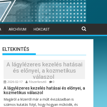
A
ARCHÍVUM
HÖKCAST
ELTEKINTÉS
A lágylézeres kezelés hatásai
és előnyei, a kozmetikus
válaszol
2026-02-17
Főszerkesztő
0
A lágylézeres kezelés hatásai és előnyei, a
kozmetikus válaszol
Magáról a lézerről már a múlt évszázadban is
számos kutatás folyt, hogy hogyan működik, és