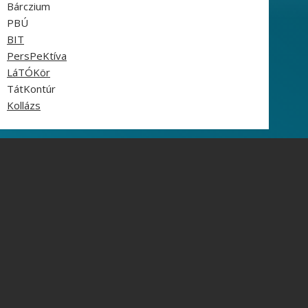
Bárczium
PBÚ
BIT
PersPeKtíva
LáTÓKör
TátKontúr
Kollázs