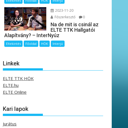
Eltekintés
Főoldal
HÖK
Interjú
2023-11-20
Főszerkesztő
0
Na de mit is csinál az
ELTE TTK Hallgatói
Alapítvány? – InterNyúz
Eltekintés
Főoldal
HÖK
Interjú
Linkek
ELTE TTK HÖK
ELTE.hu
ELTE Online
Kari lapok
Jurátus