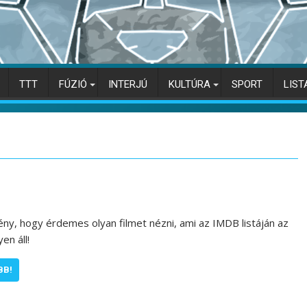
TTT
FÚZIÓ
INTERJÚ
KULTÚRA
SPORT
LIST
tény, hogy érdemes olyan filmet nézni, ami az IMDB listáján az
en áll!
BB!