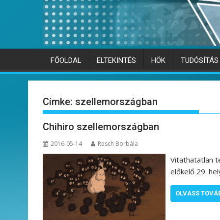
FŐOLDAL
ELTEKINTÉS
HÖK
TUDÓSÍTÁS
Címke:
szellemországban
Chihiro szellemországban
2016-05-14
Resch Borbála
Vitathatatlan 
előkelő 29. hely
OLVASS TOVÁ