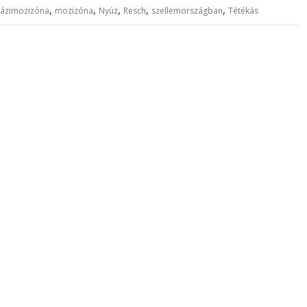
,
,
,
,
,
ázimozizóna
mozizóna
Nyúz
Resch
szellemországban
Tétékás