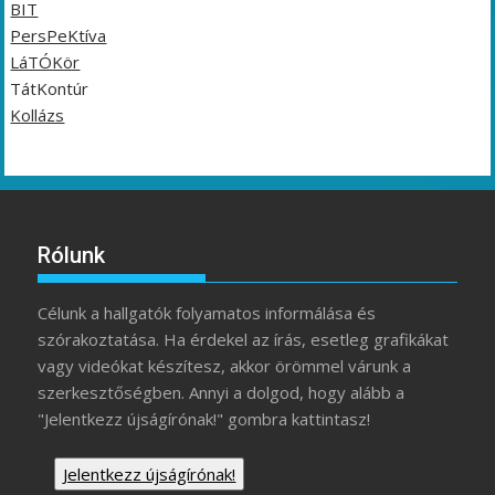
BIT
PersPeKtíva
LáTÓKör
TátKontúr
Kollázs
Rólunk
Célunk a hallgatók folyamatos informálása és
szórakoztatása. Ha érdekel az írás, esetleg grafikákat
vagy videókat készítesz, akkor örömmel várunk a
szerkesztőségben. Annyi a dolgod, hogy alább a
"Jelentkezz újságírónak!" gombra kattintasz!
Jelentkezz újságírónak!