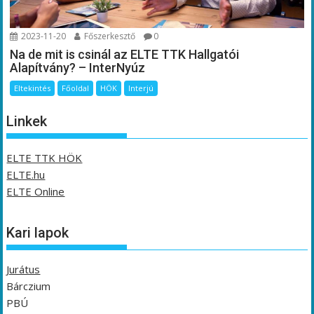
2023-11-20
Főszerkesztő
0
Na de mit is csinál az ELTE TTK Hallgatói
Alapítvány? – InterNyúz
Eltekintés
Főoldal
HÖK
Interjú
Linkek
ELTE TTK HÖK
ELTE.hu
ELTE Online
Kari lapok
Jurátus
Bárczium
PBÚ