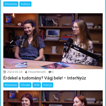
Eltekintés
Kultúra
2024-03-24
Főszerkesztő
0
Érdekel a tudomány? Vágj bele! – InterNyúz
Eltekintés
Főoldal
HÖK
Interjú