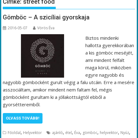
Címke:
street food
Gömböc – A szicíliai gyorskaja
2016-05-07
Vörös Éva
Biztos mindenki
hallotta gyerekkorában
a kis gömböc meséjét,
ami mindent felfalt
maga körül, miközben
egyre nagyobb és
nagyobb gömböcként gurult végig a falu utcáin. Erre a mesére
asszociáltam, amikor mindent nem faltam fel, mégis
gömböcként gurultam ki a jóllakottságtól ebből a
gyorsétteremből.
OLVASS TOVÁBB!
,
,
,
,
,
,
,
Főoldal
Helyvektor
ajánló
étel
Éva
gömböc
helyvektor
Nyúz