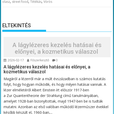
,
,
,
olasz
street food
Tétékás
Vörös
ELTEKINTÉS
A lágylézeres kezelés hatásai és
előnyei, a kozmetikus válaszol
2026-02-17
Főszerkesztő
0
A lágylézeres kezelés hatásai és előnyei, a
kozmetikus válaszol
Magáról a lézerről már a múlt évszázadban is számos kutatás
folyt, hogy hogyan működik, és hogy milyen hatásai vannak. A
lézer elméletéről Albert Einstein írt először 1917-ben
a Zur Quantentheorie der Strahlung című tanulmányában,
amelyet 1928-ban bizonyítottak, majd 1947-ben be is tudták
mutatni. Azonban az első valóban működő lézerműszer évekkel
később készült el, 1960-ban,...