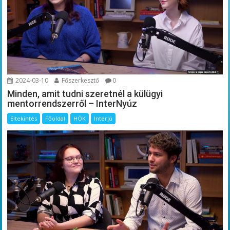
2024-03-10
Főszerkesztő
0
Minden, amit tudni szeretnél a külügyi
mentorrendszerről – InterNyúz
Eltekintés
Főoldal
HÖK
Interjú