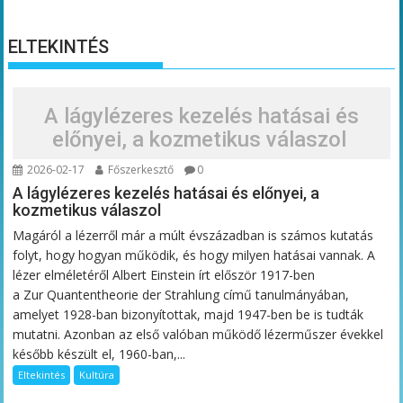
ELTEKINTÉS
A lágylézeres kezelés hatásai és
előnyei, a kozmetikus válaszol
2026-02-17
Főszerkesztő
0
A lágylézeres kezelés hatásai és előnyei, a
kozmetikus válaszol
Magáról a lézerről már a múlt évszázadban is számos kutatás
folyt, hogy hogyan működik, és hogy milyen hatásai vannak. A
lézer elméletéről Albert Einstein írt először 1917-ben
a Zur Quantentheorie der Strahlung című tanulmányában,
amelyet 1928-ban bizonyítottak, majd 1947-ben be is tudták
mutatni. Azonban az első valóban működő lézerműszer évekkel
később készült el, 1960-ban,...
Eltekintés
Kultúra