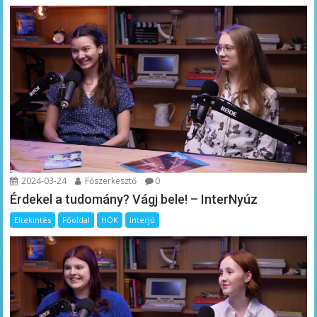
2024-03-24
Főszerkesztő
0
Érdekel a tudomány? Vágj bele! – InterNyúz
Eltekintés
Főoldal
HÖK
Interjú