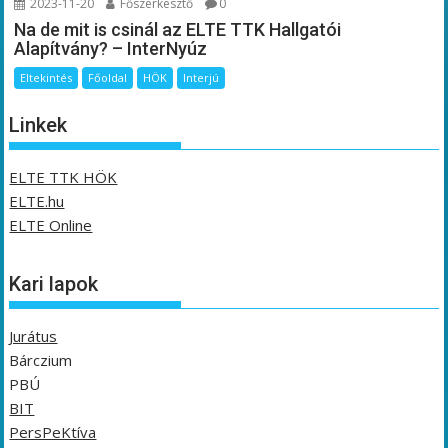
2023-11-20
Főszerkesztő
0
Na de mit is csinál az ELTE TTK Hallgatói
Alapítvány? – InterNyúz
Eltekintés
Főoldal
HÖK
Interjú
Linkek
ELTE TTK HÖK
ELTE.hu
ELTE Online
Kari lapok
Jurátus
Bárczium
PBÚ
BIT
PersPeKtíva