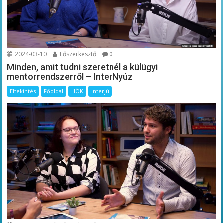
2024-03-10
Főszerkesztő
0
Minden, amit tudni szeretnél a külügyi
mentorrendszerről – InterNyúz
Eltekintés
Főoldal
HÖK
Interjú