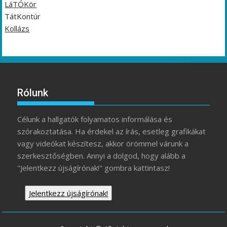
LáTÓKör
TátKontúr
Kollázs
Rólunk
Célunk a hallgatók folyamatos informálása és
szórakoztatása. Ha érdekel az írás, esetleg grafikákat
vagy videókat készítesz, akkor örömmel várunk a
szerkesztőségben. Annyi a dolgod, hogy alább a
"Jelentkezz újságírónak!" gombra kattintasz!
Jelentkezz újságírónak!