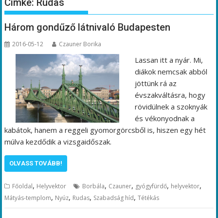
Címke:
Rudas
Három gondűző látnivaló Budapesten
2016-05-12
Czauner Borika
Lassan itt a nyár. Mi,
diákok nemcsak abból
jöttünk rá az
évszakváltásra, hogy
rövidülnek a szoknyák
és vékonyodnak a
kabátok, hanem a reggeli gyomorgörcsből is, hiszen egy hét
múlva kezdődik a vizsgaidőszak.
OLVASS TOVÁBB!
,
,
,
,
,
Főoldal
Helyvektor
Borbála
Czauner
gyógyfürdő
helyvektor
,
,
,
,
Mátyás-templom
Nyúz
Rudas
Szabadság híd
Tétékás