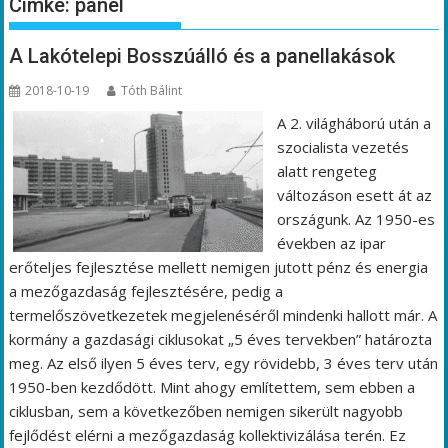
Címke:
panel
A Lakótelepi Bosszúálló és a panellakások
2018-10-19
Tóth Bálint
A 2. világháború után a
szocialista vezetés
alatt rengeteg
változáson esett át az
országunk. Az 1950-es
években az ipar
erőteljes fejlesztése mellett nemigen jutott pénz és energia
a mezőgazdaság fejlesztésére, pedig a
termelőszövetkezetek megjelenéséről mindenki hallott már. A
kormány a gazdasági ciklusokat „5 éves tervekben” határozta
meg. Az első ilyen 5 éves terv, egy rövidebb, 3 éves terv után
1950-ben kezdődött. Mint ahogy említettem, sem ebben a
ciklusban, sem a következőben nemigen sikerült nagyobb
fejlődést elérni a mezőgazdaság kollektivizálása terén. Ez