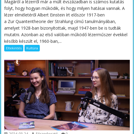
Magáról a lézerről már a múlt évszázadban is számos kutatás
folyt, hogy hogyan működik, és hogy milyen hatásai vannak. A
lézer elméletéről Albert Einstein írt először 1917-ben
a Zur Quantentheorie der Strahlung című tanulmányában,
amelyet 1928-ban bizonyítottak, majd 1947-ben be is tudták
mutatni. Azonban az első valóban működő lézerműszer évekkel
később készült el, 1960-ban,...
Eltekintés
Kultúra
2024-03-24
Főszerkesztő
0