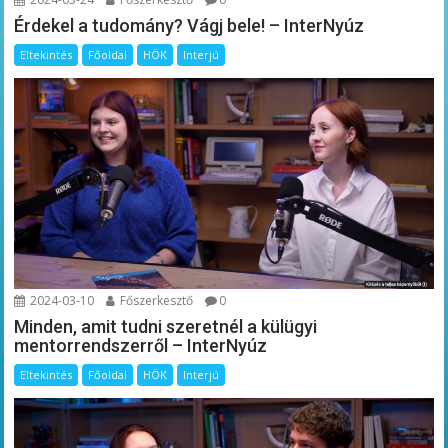
Érdekel a tudomány? Vágj bele! – InterNyúz
Eltekintés
Főoldal
HÖK
Interjú
2024-03-10
Főszerkesztő
0
Minden, amit tudni szeretnél a külügyi
mentorrendszerről – InterNyúz
Eltekintés
Főoldal
HÖK
Interjú