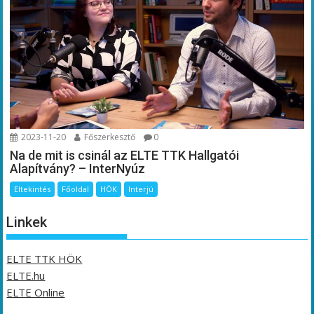
2023-11-20
Főszerkesztő
0
Na de mit is csinál az ELTE TTK Hallgatói
Alapítvány? – InterNyúz
Eltekintés
Főoldal
HÖK
Interjú
Linkek
ELTE TTK HÖK
ELTE.hu
ELTE Online