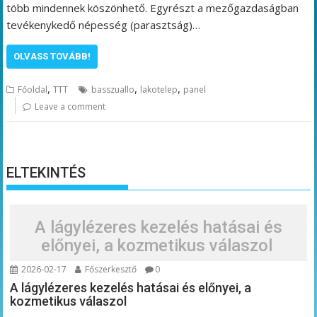
több mindennek köszönhető. Egyrészt a mezőgazdaságban
tevékenykedő népesség (parasztság)…
OLVASS TOVÁBB!
,
,
,
Főoldal
TTT
basszuallo
lakotelep
panel
Leave a comment
ELTEKINTÉS
A lágylézeres kezelés hatásai és
előnyei, a kozmetikus válaszol
2026-02-17
Főszerkesztő
0
A lágylézeres kezelés hatásai és előnyei, a
kozmetikus válaszol