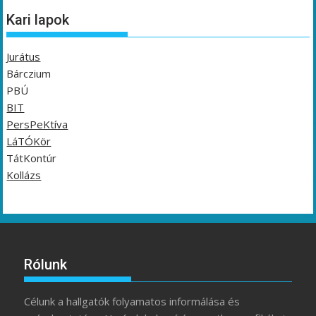
Kari lapok
Jurátus
Bárczium
PBÚ
BIT
PersPeKtíva
LáTÓKör
TátKontúr
Kollázs
Rólunk
Célunk a hallgatók folyamatos informálása és