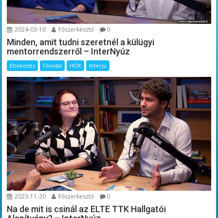
2024-03-10
Főszerkesztő
0
Minden, amit tudni szeretnél a külügyi
mentorrendszerről – InterNyúz
Eltekintés
Főoldal
HÖK
Interjú
2023-11-20
Főszerkesztő
0
Na de mit is csinál az ELTE TTK Hallgatói