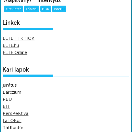
Alapítvány? – InterNyúz
Eltekintés
Főoldal
HÖK
Interjú
Linkek
ELTE TTK HÖK
ELTE.hu
ELTE Online
Kari lapok
Jurátus
Bárczium
PBÚ
BIT
PersPeKtíva
LáTÓKör
TátKontúr