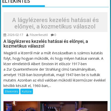
ELTEKINTÉS
A lágylézeres kezelés hatásai és
előnyei, a kozmetikus válaszol
2026-02-17
Főszerkesztő
0
A lágylézeres kezelés hatásai és előnyei, a
kozmetikus válaszol
Magáról a lézerről már a múlt évszázadban is számos kutatás
folyt, hogy hogyan működik, és hogy milyen hatásai vannak. A
lézer elméletéről Albert Einstein írt először 1917-ben
a Zur Quantentheorie der Strahlung című tanulmányában,
amelyet 1928-ban bizonyítottak, majd 1947-ben be is tudták
mutatni. Azonban az első valóban működő lézerműszer évekkel
később készült el, 1960-ban,...
Eltekintés
Kultúra