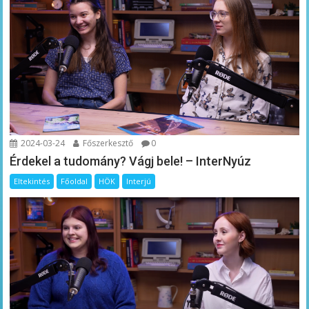
2024-03-24
Főszerkesztő
0
Érdekel a tudomány? Vágj bele! – InterNyúz
Eltekintés
Főoldal
HÖK
Interjú