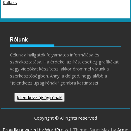
Kollázs
Rólunk
Célunk a hallgatók folyamatos informálása és
szórakoztatása. Ha érdekel az írás, esetleg grafikákat
vagy videókat készítesz, akkor örömmel várunk a
szerkesztőségben. Annyi a dolgod, hogy alább a
"Jelentkezz újságírónak!" gombra kattintasz!
Jelentkezz újságírónak!
Copyright © All rights reserved
Proudly powered by WordPress
|
Theme: SuperMag by
Acme