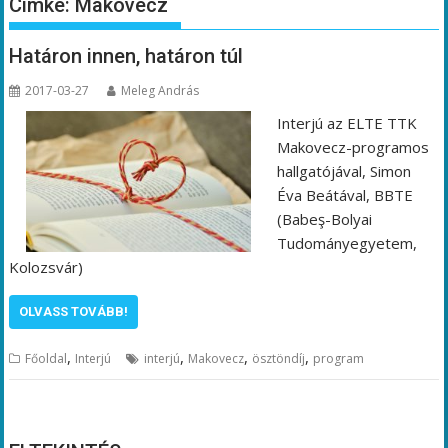
Címke:
Makovecz
Határon innen, határon túl
2017-03-27
Meleg András
Interjú az ELTE TTK
Makovecz-programos
hallgatójával, Simon
Éva Beátával, BBTE
(Babeş-Bolyai
Tudományegyetem,
Kolozsvár)
OLVASS TOVÁBB!
,
,
,
,
Főoldal
Interjú
interjú
Makovecz
ösztöndíj
program